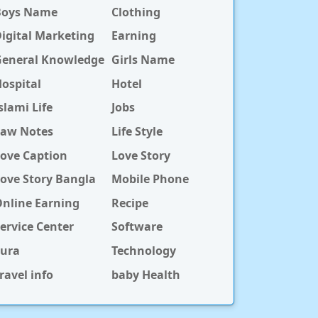
Boys Name
Clothing
igital Marketing
Earning
General Knowledge
Girls Name
ospital
Hotel
slami Life
Jobs
Law Notes
Life Style
ove Caption
Love Story
ove Story Bangla
Mobile Phone
nline Earning
Recipe
ervice Center
Software
Sura
Technology
ravel info
baby Health