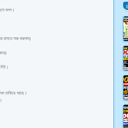
 এসে বলল।
র হাসতে শুরু করলাম)
করে)
ে দিই।
অপলক তাকিয়ে আছে।
ই।