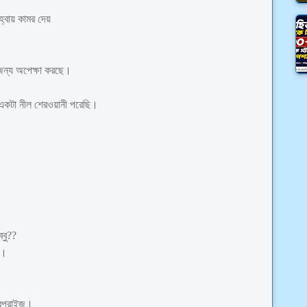
হ্বায় কামর দেয়
জন্য অপেক্ষা করছে।
একটা নীল শেরওয়ানী পরেছি।
্বু??
ে।
রপ্রাইজ।