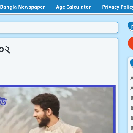
l Bangla Newspaper
Age Calculator
Privacy Polic
 ০২
A
A
B
B
B