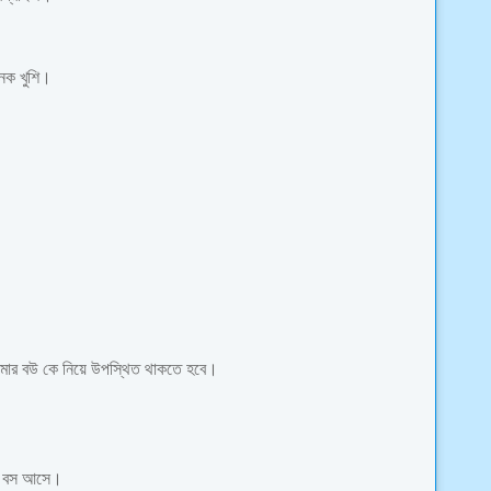
েক খুশি।
ে আমার বউ কে নিয়ে উপস্থিত থাকতে হবে।
িউ বস আসে।