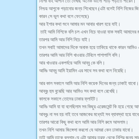
নিশিঃ বাহ আপনি তো দেখছি অনেক ভালো শাড়ি পড়াতে পারেন।
নিশ্চয় আপুকে পড়ানোর জন্য শিখেছেন (এটা বলেই নিশি নিজের জি
কারন সে ভুল কথা বলে ফেলেছে)
আর ইশার কথা শুনে আমার মন আবার খারপ হয়ে যাই।
তাই আমি নিশিকে বলি চল এখন নিচে যাওয়া যাক সবাই আমাদের 
তারপর আমি আর নিশি নিচে যাই।
তখন সবাই আমাদের দিকে অবাক হয়ে তাকিয়ে থাকে কারন আমিও 
তারপর আমি আর নিশি খাওয়ার টেবিলে পাশাপাশি বসি।
আর খাওয়ার একপর্যয়ে আমি আব্বু কে বলি।
আমিঃ আব্বু আমি ইয়ামিন এর সাথে সব কথা বলে নিয়েছি।
আর কাল সকালে আমি আর নিশি কয়েক দিনের জন্য ঢাকাই যাবো।
আব্বুঃ হুম বুঝেছি আর আমিও সব কথা বলে রেখেছি।
কালকে সকালে তোদের ঢাকার ফ্লাইট।
আমিঃ আমি যা যা বলেছিলাম সব কিছুর এরেজমেন্ট কি হয়ে গেছে আব
আব্বুঃ না সব হয় নাই তবে আজকের মধ্যেই সব ব্যাবস্থা হয়ে যাব
তারপর আরো কিছু কথা বলে আমি আর নিশি রুমে আসলাম।
তখন নিশি আমায় জিঙ্গেসা করলো যে আমরা কেন ঢাকায় যাবো।
তাই আমি তাকে বললাম যে এটা আমার তরফ থেকে নিশির জন্য সা