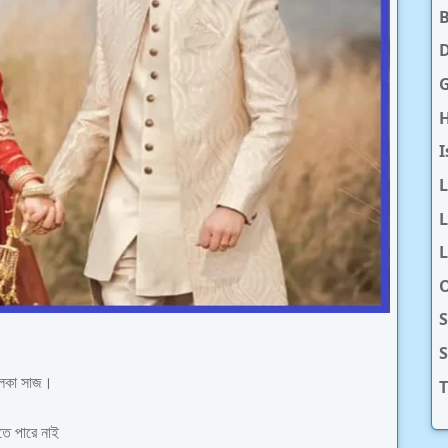
D
H
I
L
L
O
S
হালকা সাজ।
T
তে পারে নাই