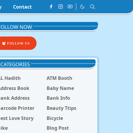
y
Contact
FOLLOW NOW
FOLLOW US
CATEGORIES
L Hadith
ATM Booth
ddress Book
Baby Name
Bank Address
Bank Info
arcode Printer
Beauty Ttips
est Love Story
Bicycle
ike
Blog Post