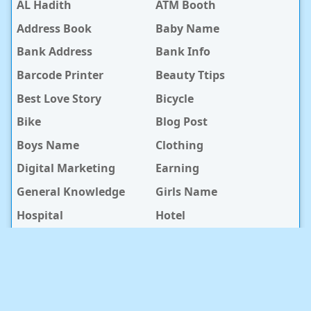
AL Hadith
ATM Booth
Address Book
Baby Name
Bank Address
Bank Info
Barcode Printer
Beauty Ttips
Best Love Story
Bicycle
Bike
Blog Post
Boys Name
Clothing
Digital Marketing
Earning
General Knowledge
Girls Name
Hospital
Hotel
Islami Life
Jobs
Law Notes
Life Style
Love Caption
Love Story
Love Story Bangla
Mobile Phone