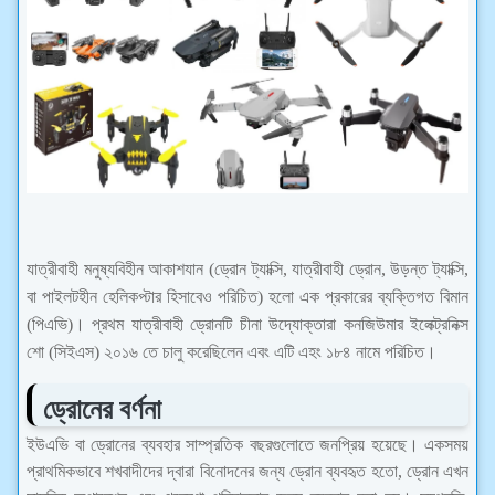
যাত্রীবাহী মনুষ্যবিহীন আকাশযান (ড্রোন ট্যাক্সি, যাত্রীবাহী ড্রোন, উড়ন্ত ট্যাক্সি,
বা পাইলটহীন হেলিকপ্টার হিসাবেও পরিচিত) হলো এক প্রকারের ব্যক্তিগত বিমান
(পিএভি)। প্রথম যাত্রীবাহী ড্রোনটি চীনা উদ্যোক্তারা কনজিউমার ইলেক্ট্রনিক্স
শো (সিইএস) ২০১৬ তে চালু করেছিলেন এবং এটি এহং ১৮৪ নামে পরিচিত।
ড্রোনের বর্ণনা
ইউএভি বা ড্রোনের ব্যবহার সাম্প্রতিক বছরগুলোতে জনপ্রিয় হয়েছে। একসময়
প্রাথমিকভাবে শখবাদীদের দ্বারা বিনোদনের জন্য ড্রোন ব্যবহৃত হতো, ড্রোন এখন