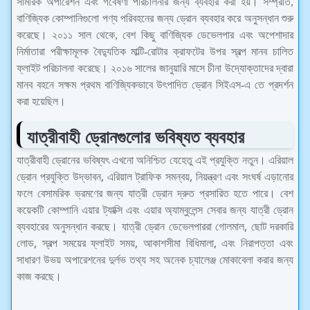
সামরিক অপারেশন এবং গবেষণা পরিচালনার জন্য ব্যবহার করা হয়। সম্প্রতি,
বাণিজ্যিক কোম্পানিগুলো পণ্য পরিবহনের জন্য ড্রোন ব্যবহার করে অনুসন্ধান শুরু
করেছে। ২০১১ সাল থেকে, বেশ কিছু বাণিজ্যিক ডেভেলপার এবং অপেশাদার
নির্মাতারা পরীক্ষামূলক বৈদ্যুতিক মাল্টি-রোটার ক্রাফটের উপর স্বল্প মানব চালিত
ফ্লাইট পরিচালনা করেছে। ২০১৬ সালের জানুয়ারি মাসে চীনা উদ্যোক্তাদের দ্বারা
মানব বহনে সক্ষম প্রথম বাণিজ্যিকভাবে উৎপাদিত ড্রোন সিইএস-এ তে প্রদর্শন
করা হয়েছিল।
যাত্রীবাহী ড্রোনগুলোর ভবিষ্যত ব্যবহার
যাত্রীবাহী ড্রোনের ভবিষ্যৎ এখনো অনিশ্চিত যেহেতু এই প্রযুক্তি নতুন। এরিয়াল
ড্রোন প্রযুক্তি উদ্ভাবন, এরিয়াল ট্রাফিক সমন্বয়, নিয়ন্ত্রণ এবং সংঘর্ষ এড়ানোর
ফলে বেসামরিক ভ্রমণের জন্য যাত্রী ড্রোন দ্রুত প্রসারিত হতে পারে। বেশ
কয়েকটি কোম্পানি এয়ার ট্যাক্সি এবং এয়ার অ্যাম্বুলেন্স সেবার জন্য যাত্রী ড্রোন
ব্যবহারের অনুসন্ধান করছে। যাত্রী ড্রোন ডেভেলপাররা গোলমাল, ছোট দরকারি
লোড, স্বল্প সময়ের ফ্লাইট সময়, আকাশসীমা বিধিমালা, এবং নিরাপত্তা এবং
সাধারণ উভয় অপারেশনের দুর্লভ তথ্য সহ অনেক চ্যালেঞ্জ মোকাবেলা করার জন্য
কাজ করছে।