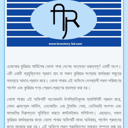
এজেআর কুরিয়ার সার্ভিসের ভোলা শাখা দেশের অত্যন্ত গুরুত্বপূর্ণ একটি অংশ।
এটি একটি প্রযুক্তিগত প্রধান হাব যা সকল কুরিয়ার সংস্থার কার্যক্রম সমূহের
সমন্বয়ে আদান-প্রদান করে। ভোলা শাখার এই অফিসে দেশব্যাপী সকল পরিমাণের
পার্সেল এবং কুরিয়ার পণ্য প্রেরণ-গ্রহণের ব্যবস্থা করা হয়।
ভোলা শাখার এই অফিসটি অনেকগুলি উপস্থিতিমূলক ফ্যাসিলিটি প্রদান করে,
যেমন এক্সপ্রেস সার্ভিস, এনকোডিং এবং ট্র্যাকিং সেবা, ডেলিভারি অপশন এবং
মালগুলির নিরাপত্তা সুনিশ্চিত করতে কাস্টমইজড সলিউশন। এছাড়াও, সকল
কুরিয়ার কার্যক্রমের জন্য ভোলা শাখার অফিসটি মানব অধিকার, পার্সেল প্রদানের
জন্য ব্যবহার করা হয়। এই অফিসে সকল প্রযুক্তিগত সমাধান সম্পন্ন করা হয়