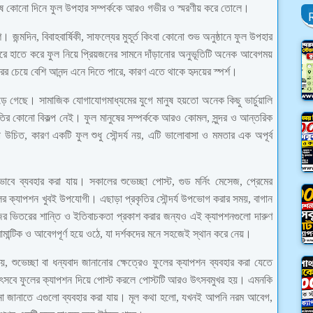
শেষ কোনো দিনে ফুল উপহার সম্পর্ককে আরও গভীর ও স্মরণীয় করে তোলে।
। জন্মদিন, বিবাহবার্ষিকী, সাফল্যের মুহূর্ত কিংবা কোনো শুভ অনুষ্ঠানে ফুল উপহার
ষ করে হাতে করে ফুল নিয়ে প্রিয়জনের সামনে দাঁড়ানোর অনুভূতিটি অনেক আবেগময়
 চেয়ে বেশি আনন্দ এনে দিতে পারে, কারণ এতে থাকে হৃদয়ের স্পর্শ।
েড়ে গেছে। সামাজিক যোগাযোগমাধ্যমের যুগে মানুষ হয়তো অনেক কিছু ভার্চুয়ালি
ূতির কোনো বিকল্প নেই। ফুল মানুষের সম্পর্ককে আরও কোমল, সুন্দর ও আন্তরিক
চিত, কারণ একটি ফুল শুধু সৌন্দর্য নয়, এটি ভালোবাসা ও মমতার এক অপূর্ব
ভাবে ব্যবহার করা যায়। সকালের শুভেচ্ছা পোস্ট, গুড মর্নিং মেসেজ, প্রেমের
 ফুলের ক্যাপশন খুবই উপযোগী। এছাড়া প্রকৃতির সৌন্দর্য উপভোগ করার সময়, বাগান
িজের ভিতরের শান্তি ও ইতিবাচকতা প্রকাশ করার জন্যও এই ক্যাপশনগুলো দারুণ
ান্টিক ও আবেগপূর্ণ হয়ে ওঠে, যা দর্শকদের মনে সহজেই স্থান করে নেয়।
য়, শুভেচ্ছা বা ধন্যবাদ জানানোর ক্ষেত্রেও ফুলের ক্যাপশন ব্যবহার করা যেতে
তো উৎসবে ফুলের ক্যাপশন দিয়ে পোস্ট করলে পোস্টটি আরও উৎসবমুখর হয়। এমনকি
্ত্বনা জানাতে এগুলো ব্যবহার করা যায়। মূল কথা হলো, যখনই আপনি নরম আবেগ,