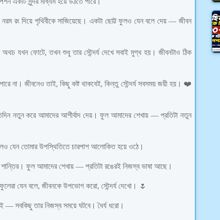
যাপশন একটি সুন্দর মাধ্যম হয়ে উঠতে পারে।
েয়ে নরম রং দিয়ে পৃথিবীকে সাজিয়েছে। একটা ছোট্ট ফুলও যেন বলে দেয় — জীবন
 অথচ যখন ফোটে, তখন শুধু তার সৌন্দর্য দেখে সবাই মুগ্ধ হয়। জীবনটাও ঠিক
পারে না। জীবনেও তাই, কিছু কষ্ট থাকবেই, কিন্তু সৌন্দর্য সবসময় জয়ী হয়। ❤️
্রতিদিন নতুন করে আমাদের আশীর্বাদ দেয়। ফুল আমাদের শেখায় — প্রতিটা নতুন
া বলেও যেন তোমার উপস্থিতিতে চারপাশ আলোকিত হয়ে ওঠে।
প শান্তির। ফুল আমাদের শেখায় — প্রতিটা রঙেরই নিজস্ব ভাষা আছে।
ই। ফুলেরা যেন বলে, জীবনকে উপভোগ করো, সৌন্দর্য দেখো। 🌷
 — সবকিছু তার নিজস্ব সময়ে ঘটবে। ধৈর্য ধরো।