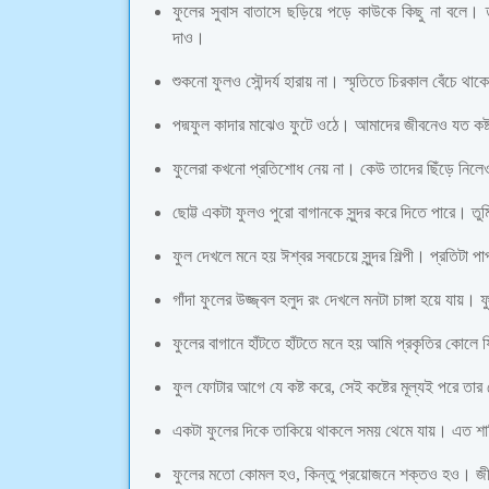
ফুলের সুবাস বাতাসে ছড়িয়ে পড়ে কাউকে কিছু না বলে। 
দাও।
শুকনো ফুলও সৌন্দর্য হারায় না। স্মৃতিতে চিরকাল বেঁচে থ
পদ্মফুল কাদার মাঝেও ফুটে ওঠে। আমাদের জীবনেও যত কষ্ট
ফুলেরা কখনো প্রতিশোধ নেয় না। কেউ তাদের ছিঁড়ে নিলেও 
ছোট্ট একটা ফুলও পুরো বাগানকে সুন্দর করে দিতে পারে
ফুল দেখলে মনে হয় ঈশ্বর সবচেয়ে সুন্দর শিল্পী। প্রতিটা
গাঁদা ফুলের উজ্জ্বল হলুদ রং দেখলে মনটা চাঙ্গা হয়ে 
ফুলের বাগানে হাঁটতে হাঁটতে মনে হয় আমি প্রকৃতির কোলে
ফুল ফোটার আগে যে কষ্ট করে, সেই কষ্টের মূল্যই পরে তার
একটা ফুলের দিকে তাকিয়ে থাকলে সময় থেমে যায়। এত শা
ফুলের মতো কোমল হও, কিন্তু প্রয়োজনে শক্তও হও। জীবন