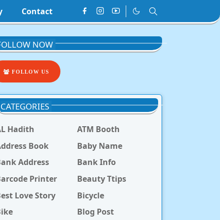
y
Contact
FOLLOW NOW
FOLLOW US
CATEGORIES
L Hadith
ATM Booth
ddress Book
Baby Name
Bank Address
Bank Info
arcode Printer
Beauty Ttips
est Love Story
Bicycle
ike
Blog Post