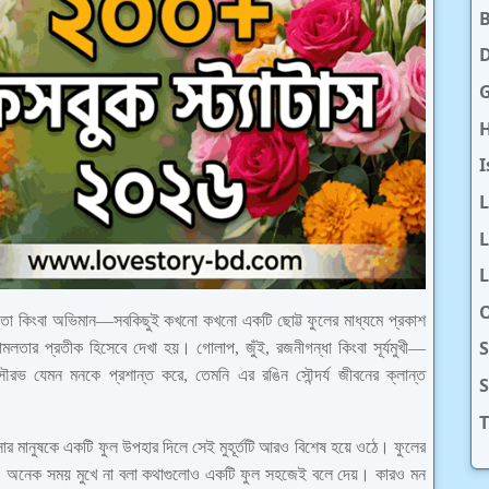
D
H
I
L
L
O
জ্ঞতা কিংবা অভিমান—সবকিছুই কখনো কখনো একটি ছোট্ট ফুলের মাধ্যমে প্রকাশ
S
োমলতার প্রতীক হিসেবে দেখা হয়। গোলাপ, জুঁই, রজনীগন্ধা কিংবা সূর্যমুখী—
ভ যেমন মনকে প্রশান্ত করে, তেমনি এর রঙিন সৌন্দর্য জীবনের ক্লান্ত
T
াসার মানুষকে একটি ফুল উপহার দিলে সেই মুহূর্তটি আরও বিশেষ হয়ে ওঠে। ফুলের
শ। অনেক সময় মুখে না বলা কথাগুলোও একটি ফুল সহজেই বলে দেয়। কারও মন