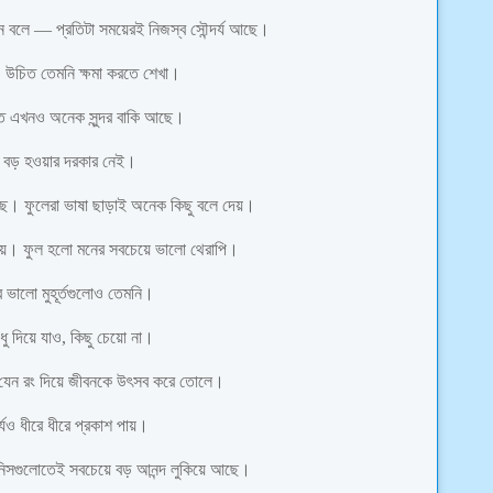
ন বলে — প্রতিটা সময়েরই নিজস্ব সৌন্দর্য আছে।
েরও উচিত তেমনি ক্ষমা করতে শেখা।
তে এখনও অনেক সুন্দর বাকি আছে।
। বড় হওয়ার দরকার নেই।
ছে। ফুলেরা ভাষা ছাড়াই অনেক কিছু বলে দেয়।
 যায়। ফুল হলো মনের সবচেয়ে ভালো থেরাপি।
ের ভালো মুহূর্তগুলোও তেমনি।
ুধু দিয়ে যাও, কিছু চেয়ো না।
 যেন রং দিয়ে জীবনকে উৎসব করে তোলে।
যও ধীরে ধীরে প্রকাশ পায়।
নিসগুলোতেই সবচেয়ে বড় আনন্দ লুকিয়ে আছে।