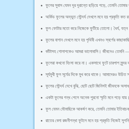
ফুলের সুবাস যেমন দূর দূরান্তে ছড়িয়ে পড়ে, তেমনি তোমা
অর্কিড ফুলের অদ্ভুত সৌন্দর্য দেখলে মনে হয় প্রকৃতি কত 
ফুল ফোটার মতো করে নিজেকে ফুটিয়ে তোলো। ধৈর্য, যত্
ফুলের বাগান দেখলে মনে হয় পৃথিবী এখনও স্বর্গের কাছাক
কাঁটাসহ গোলাপকেও আমরা ভালোবাসি। জীবনেও তেমনি — 
ফুলেরা কখনো হিংসা করে না। একসাথে ফুটে চারপাশ সুন্
সূর্যমুখী ফুল সূর্যের দিকে মুখ করে থাকে। আমাদেরও উচ
ফুলের সৌন্দর্য দেখে বুঝি, ছোট ছোট জিনিসই জীবনকে অস
একটা ফুলের গন্ধ পেলে অনেক পুরনো স্মৃতি মনে পড়ে যায়। 
ফুল যেমন মৌমাছিকে আকর্ষণ করে, তেমনি তোমার ইতিবাচক
রাতের বেলা রজনীগন্ধা ফুটলে মনে হয় প্রকৃতি নিজেই সুগন্