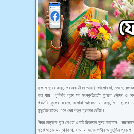
ফুল মানুষের অনুভূতির এক নীরব ভাষা। ভালোবাসা, সম্মান, কৃত
করা যায়। পৃথিবীর প্রায় সব সংস্কৃতিতেই ফুলকে সৌন্দর্য ও ক
প্রতিটি ফুলের রয়েছে আলাদা আবেদন ও অনুভূতি। ফুলের সৌর
মুহূর্তগুলোতেও এনে দেয় নতুন প্রাণের ছোঁয়া।
প্রিয় মানুষকে ফুল দেওয়া একটি চিরন্তন সুন্দর অভ্যাস। ভালোব
মাঝে থাকে আন্তরিকতা, যত্ন ও মনের গভীর অনুভূতির প্রকা