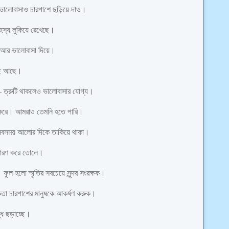
র ভালোবাসাও চারপাশে ছড়িয়ে দাও।
রহস্য লুকিয়ে রেখেছে।
ন আর ভালোবাসা দিয়ে।
াছি আছে।
ত্রুটি থাকলেও ভালোবাসার যোগ্য।
দর করে। আমরাও তেমনি হতে পারি।
িত সবসময় আলোর দিকে তাকিয়ে থাকা।
াধারণ করে তোলে।
ফুল হলো স্মৃতির সবচেয়ে সুন্দর সংরক্ষক।
তা চারপাশের মানুষকে আকর্ষণ করুক।
ধি ছড়াচ্ছে।