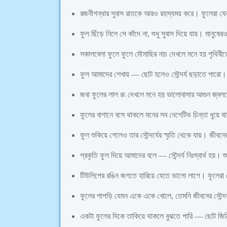
রজনীগন্ধার সুবাস রাতকে আরও রহস্যময় করে। ফুলেরা যে
ফুল ছিঁড়ে নিলে সে কাঁদে না, শুধু সুবাস দিয়ে যায়। মানুষ
সকালবেলা ফুলে ফুলে মৌমাছির নাচ দেখলে মনে হয় পৃথিবী
ফুল আমাদের শেখায় — ছোট হলেও সৌন্দর্য ছড়াতে পারো
জবা ফুলের লাল রং দেখলে মনে হয় ভালোবাসার আগুন জ্বল
ফুলের বাগানে বসে থাকলে মনের সব নেগেটিভ চিন্তা ধুয়ে
ফুল শুকিয়ে গেলেও তার সৌন্দর্যের স্মৃতি থেকে যায়। জীবন
প্রকৃতি ফুল দিয়ে আমাদের বলে — সৌন্দর্য নিঃস্বার্থ হয়। শ
টিউলিপের রঙিন জগতে হারিয়ে যেতে ভালো লাগে। ফুলেরা
ফুলের পাপড়ি যেমন একে একে খোলে, তেমনি জীবনের সৌন্দর্
একটা ফুলের দিকে তাকিয়ে থাকলে বুঝতে পারি — ছোট জি