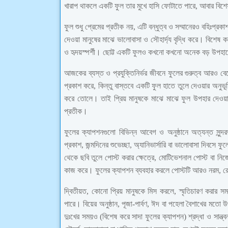
খারাপ থাকলে একটি ফুল তার মুখে হাসি ফোটাতে পারে, আবার বি
ফুল শুধু প্রেমের প্রতীক নয়, এটি বন্ধুত্ব ও সম্মানেরও বহিঃপ্রকাশ
দেওয়া মানুষের মাঝে ভালোবাসা ও সৌহার্দ্য বৃদ্ধি করে। বিশে
ও হৃদয়স্পর্শী। ছোট্ট একটি ফুলও কখনো কখনো অনেক বড় উপহারের
আজকের ব্যস্ত ও প্রযুক্তিনির্ভর জীবনে ফুলের গুরুত্ব আরও ব
প্রকাশ করে, কিন্তু বাস্তবে একটি ফুল হাতে তুলে দেওয়ার অনুভ
করে তোলে। তাই প্রিয় মানুষকে মাঝে মাঝে ফুল উপহার দেওয়া উ
প্রতীক।
ফুলের ক্যাপশনগুলো বিভিন্ন আবেগ ও অনুষ্ঠানে অত্যন্ত সুন্দর
প্রকাশ, জন্মদিনের শুভেচ্ছা, অ্যানিভার্সারি বা ভালোবাসা দিবসে
থেকে ছবি তুলে পোস্ট করার ক্ষেত্রে, মোটিভেশনাল পোস্ট বা ন
কাজ করে। ফুলের ক্যাপশন ব্যবহার করলে পোস্টটি আরও নরম, রোম
দ্বিতীয়ত, কোনো প্রিয় মানুষকে মিস করলে, স্মৃতিচারণ করার সম
পারে। বিয়ের অনুষ্ঠান, পূজা-পার্বণ, ঈদ বা পহেলা বৈশাখের ম
দুঃখের সময়ও (বিশেষ করে সাদা ফুলের ক্যাপশন) শ্রদ্ধা ও সান