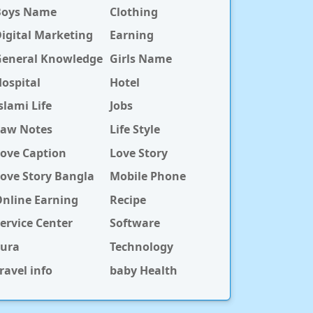
Boys Name
Clothing
igital Marketing
Earning
General Knowledge
Girls Name
ospital
Hotel
slami Life
Jobs
Law Notes
Life Style
ove Caption
Love Story
ove Story Bangla
Mobile Phone
nline Earning
Recipe
ervice Center
Software
Sura
Technology
ravel info
baby Health