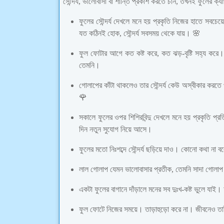
সৌন্দর্য, ভালোবাসা বা শান্তি প্রকাশ করতে চান, তখনই ফুলের ক্
ফুলের সৌন্দর্য দেখলে মনে হয় প্রকৃতি নিজের হাতে সবচ
যত কঠিনই হোক, সৌন্দর্য সবসময় থেকে যায়। 🌸
ফুল ফোটার আগে কত কষ্ট করে, কত ঝড়-বৃষ্টি সহ্য করে।
তেমনি।
গোলাপের কাঁটা থাকলেও তার সৌন্দর্য কেউ অস্বীকার করতে 
🌹
সকালে ফুলের ওপর শিশিরবিন্দু দেখলে মনে হয় প্রকৃতি প
দিন নতুন সুযোগ নিয়ে আসে।
ফুলের মতো নিঃশব্দে সৌন্দর্য ছড়িয়ে দাও। কোনো কথা ন
লাল গোলাপ যেমন ভালোবাসার প্রতীক, তেমনি সাদা গোলা
একটা ফুলের বাগানে দাঁড়ালে মনের সব দুঃখ-কষ্ট ভুলে যা
ফুল ফোটে নিজের সময়ে। তাড়াহুড়ো করে না। জীবনেও তাই