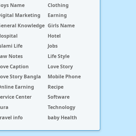
Boys Name
Clothing
igital Marketing
Earning
General Knowledge
Girls Name
ospital
Hotel
slami Life
Jobs
Law Notes
Life Style
ove Caption
Love Story
ove Story Bangla
Mobile Phone
nline Earning
Recipe
ervice Center
Software
Sura
Technology
ravel info
baby Health