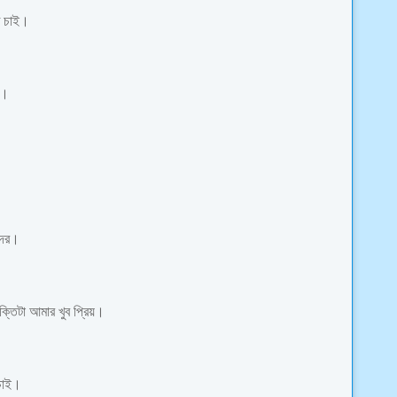
ে চাই।
া।
আদর।
্তিটা আমার খুব প্রিয়।
চাই।