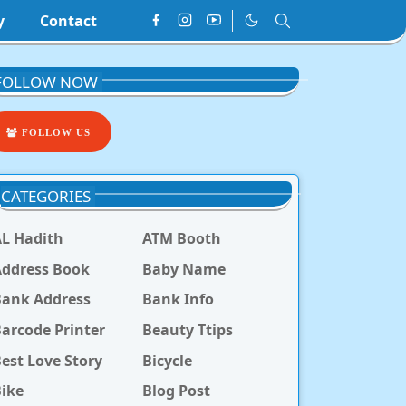
y
Contact
FOLLOW NOW
FOLLOW US
CATEGORIES
L Hadith
ATM Booth
ddress Book
Baby Name
Bank Address
Bank Info
arcode Printer
Beauty Ttips
est Love Story
Bicycle
ike
Blog Post