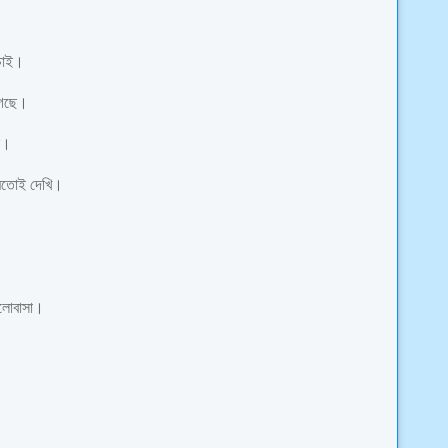
চাই।
 গেছে।
স।
মতোই দেখি।
ালোবাসা।