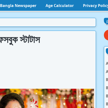
l Bangla Newspaper
Age Calculator
Privacy Polic
সবুক স্টাটাস
A
A
B
B
B