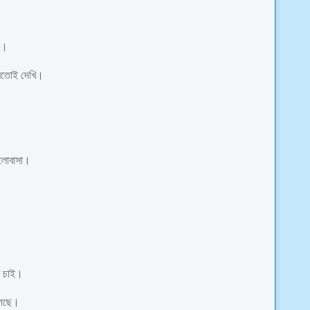
স।
মতোই দেখি।
ালোবাসা।
ে চাই।
 গেছে।