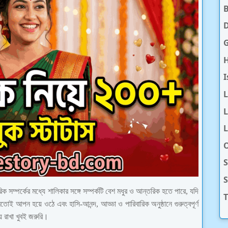
D
H
I
L
L
O
S
 সম্পর্কের মধ্যে শালিকার সঙ্গে সম্পর্কটি বেশ মধুর ও আন্তরিক হতে পারে, যদি
T
ই আপন হয়ে ওঠে এবং হাসি-আনন্দ, আড্ডা ও পারিবারিক অনুষ্ঠানে গুরুত্বপূর্ণ
ায় রাখা খুবই জরুরি।