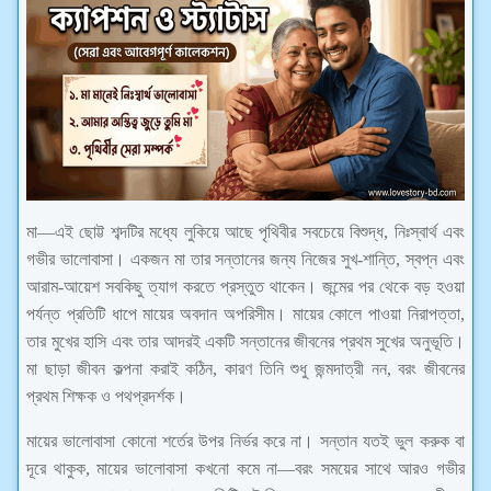
মা—এই ছোট্ট শব্দটির মধ্যে লুকিয়ে আছে পৃথিবীর সবচেয়ে বিশুদ্ধ, নিঃস্বার্থ এবং
গভীর ভালোবাসা। একজন মা তার সন্তানের জন্য নিজের সুখ-শান্তি, স্বপ্ন এবং
আরাম-আয়েশ সবকিছু ত্যাগ করতে প্রস্তুত থাকেন। জন্মের পর থেকে বড় হওয়া
পর্যন্ত প্রতিটি ধাপে মায়ের অবদান অপরিসীম। মায়ের কোলে পাওয়া নিরাপত্তা,
তার মুখের হাসি এবং তার আদরই একটি সন্তানের জীবনের প্রথম সুখের অনুভূতি।
মা ছাড়া জীবন কল্পনা করাই কঠিন, কারণ তিনি শুধু জন্মদাত্রী নন, বরং জীবনের
প্রথম শিক্ষক ও পথপ্রদর্শক।
মায়ের ভালোবাসা কোনো শর্তের উপর নির্ভর করে না। সন্তান যতই ভুল করুক বা
দূরে থাকুক, মায়ের ভালোবাসা কখনো কমে না—বরং সময়ের সাথে আরও গভীর