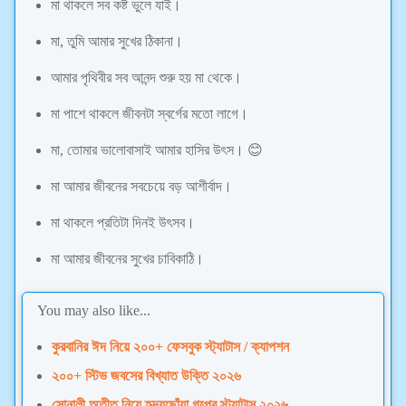
মা থাকলে সব কষ্ট ভুলে যাই।
মা, তুমি আমার সুখের ঠিকানা।
আমার পৃথিবীর সব আনন্দ শুরু হয় মা থেকে।
মা পাশে থাকলে জীবনটা স্বর্গের মতো লাগে।
মা, তোমার ভালোবাসাই আমার হাসির উৎস। 😊
মা আমার জীবনের সবচেয়ে বড় আশীর্বাদ।
মা থাকলে প্রতিটা দিনই উৎসব।
মা আমার জীবনের সুখের চাবিকাঠি।
You may also like...
কুরবানির ঈদ নিয়ে ২০০+ ফেসবুক স্ট্যাটাস / ক্যাপশন
২০০+ স্টিভ জবসের বিখ্যাত উক্তি ২০২৬
সোনালী অতীত নিয়ে হৃদয়ছোঁয়া গল্পের স্ট্যাটাস ২০২৬