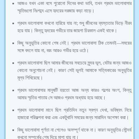
আজও যখন একা বসে পুরোনো দিনের কথা ভাবি, তখন প্রথম ভালোবাসার
স্মৃতিগুলো নিঃশব্দে এসে হৃদয়ের দরজায় কড়া নাড়ে।
প্রথম ভালোবাসা কখনো হারিয়ে যায় না; শুধু জীবনের ব্যস্ততার ভিড়ে নীরব
হয়ে যায়। কিন্তু হৃদয়ের গভীরে তার জায়গা চিরকাল একই থাকে।
কিছু অনুভূতির কোনো শেষ নেই। প্রথম ভালোবাসা ঠিক তেমনই—সময়ের
সঙ্গে বদলে যায় না, বরং আরও গভীর হয়ে ওঠে।
প্রথম ভালোবাসা ছিল আমার জীবনের সবচেয়ে সুন্দর ভুল, যেটার জন্য আজও
কোনো অনুশোচনা নেই। কারণ সেই ভুলই আমাকে সত্যিকারের অনুভূতির
মূল্য শিখিয়েছে।
প্রথম ভালোবাসার মানুষটি হয়তো আজ অন্য কারও গল্পের অংশ, কিন্তু
আমার স্মৃতির পাতায় সে আজও প্রথম অধ্যায় হয়ে আছে।
প্রথম ভালোবাসা মানে ছিল প্রতিদিন নতুন স্বপ্ন দেখা, ভবিষ্যৎ নিয়ে
হাজারো পরিকল্পনা করা এবং একটুখানি সময়ের জন্য সারাদিন অপেক্ষা করা।
কিছু ভালোবাসা পূর্ণতা না পেলেও অসম্পূর্ণ থাকে না। কারণ অনুভূতির সৌন্দর্য
কখনো সম্পর্কের শেষ দিয়ে মাপা যায় না।