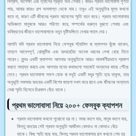
বিশ্বাস, অপেক্ষা এবং ত্যাগের প্রকৃত অর্থ শেখায়। কারও প্রথম ভালোবাসা পূর্ণতা
পায়, আবার কারও গল্প অসমাপ্ত থেকে যায়। তবুও এই অনুভূতির মূল্য কখনো
কমে না, কারণ এটি জীবনের প্রথম আবেগের স্মৃতি বহন করে। প্রথম ভালোবাসার
অভিজ্ঞতা মানুষকে আরও পরিণত করে, সম্পর্কের গুরুত্ব বুঝতে শেখায় এবং
ভবিষ্যতের জীবনে ভালোবাসাকে নতুন দৃষ্টিভঙ্গিতে দেখার সাহস দেয়।
আপনি যদি প্রথম ভালোবাসা নিয়ে ফেসবুক স্ট্যাটাস বা ক্যাপশন খুঁজে থাকেন,
তাহলে আবেগপূর্ণ, রোমান্টিক এবং হৃদয়ছোঁয়া অনেক ধরনের লেখা বেছে নিতে
পারেন। সুন্দর একটি ক্যাপশন আপনার অনুভূতিকে আরও আকর্ষণীয়ভাবে প্রকাশ
করতে সাহায্য করবে এবং আপনার মনের কথাগুলো সহজেই অন্যদের কাছে পৌঁছে
দেবে। প্রথম ভালোবাসা সফল হোক বা শুধুই একটি মধুর স্মৃতি হয়ে থাকুক, তার
অনুভূতি সবসময় হৃদয়ের একটি বিশেষ জায়গা দখল করে রাখে এবং জীবনের অন্যতম
সেরা স্মৃতি হিসেবে চিরকাল বেঁচে থাকে।
প্রথম ভালোবাসা নিয়ে ২০০+ ফেসবুক ক্যাপশন
প্রথম ভালোবাসা কখনো পুরোনো হয় না। সময় বদলে যায়, মানুষ বদলে যায়,
কিন্তু হৃদয়ের সেই প্রথম অনুভূতি আজীবন কোথাও না কোথাও বেঁচে
থাকে। কিছু স্মৃতি মুছে যায়, কিন্তু প্রথম ভালোবাসার গল্প কখনো শেষ হয়