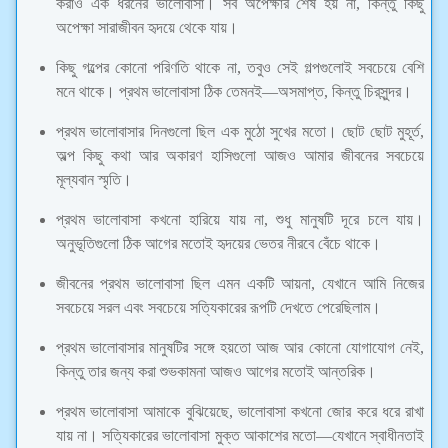
করাও এক ধরনের ভালোবাসা। সব অপেক্ষার শেষ হয় না, কিন্তু কিছু
অপেক্ষা সারাজীবন হৃদয়ে থেকে যায়।
কিছু গল্পের কোনো পরিণতি থাকে না, তবুও সেই গল্পগুলোই সবচেয়ে বেশি
মনে থাকে। প্রথম ভালোবাসা ঠিক তেমনই—অসমাপ্ত, কিন্তু চিরসুন্দর।
প্রথম ভালোবাসার দিনগুলো ছিল এক মুঠো সুখের মতো। ছোট ছোট মুহূর্ত,
অল্প কিছু কথা আর অকারণ হাসিগুলো আজও আমার জীবনের সবচেয়ে
মূল্যবান স্মৃতি।
প্রথম ভালোবাসা কখনো হারিয়ে যায় না, শুধু মানুষটি দূরে চলে যায়।
অনুভূতিগুলো ঠিক আগের মতোই হৃদয়ের ভেতর নীরবে বেঁচে থাকে।
জীবনের প্রথম ভালোবাসা ছিল এমন একটি আয়না, যেখানে আমি নিজের
সবচেয়ে সরল এবং সবচেয়ে সত্যিকারের রূপটি দেখতে পেরেছিলাম।
প্রথম ভালোবাসার মানুষটির সঙ্গে হয়তো আজ আর কোনো যোগাযোগ নেই,
কিন্তু তার জন্য করা শুভকামনা আজও আগের মতোই আন্তরিক।
প্রথম ভালোবাসা আমাকে বুঝিয়েছে, ভালোবাসা কখনো জোর করে ধরে রাখা
যায় না। সত্যিকারের ভালোবাসা মুক্ত আকাশের মতো—যেখানে স্বাধীনতাই