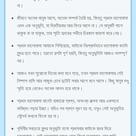
না।
জীবনে অনেক মানুষ আসে, অনেক সম্পর্ক তৈরি হয়, কিন্তু প্রথম ভালোবাসা
এমন এক অনুভূতি, যা দ্বিতীয়বার আর ফিরে আসে না। সে মানুষটি পাশে
থাকুক বা না থাকুক, তার স্মৃতি হৃদয়ের গভীরে চিরকাল জায়গা করে নেয়।
প্রথম ভালোবাসা আমাকে শিখিয়েছে, কাউকে নিঃস্বার্থভাবে ভালোবাসা কতটা
সুন্দর হতে পারে। হয়তো গল্পটা পূর্ণ হয়নি, কিন্তু অনুভূতিটা আজও অসম্পূর্ণ
নয়।
আজও যখন পুরোনো দিনের কথা মনে পড়ে, তখন প্রথম ভালোবাসার সেই
নিষ্পাপ হাসি আর লাজুক চোখ দুটোই সবার আগে মনে আসে। কিছু মানুষ শুধু
স্মৃতি হয়ে থেকেও অনেক আপন হয়ে থাকে।
প্রথম ভালোবাসা মানেই হাজারো স্বপ্ন, অসংখ্য কল্পনা আর একসাথে
ভবিষ্যৎ গড়ার ইচ্ছা। যদিও সব স্বপ্ন পূরণ হয় না, তবুও সেই অনুভূতির
সৌন্দর্য কখনো ফিকে হয় না।
পৃথিবীর সবচেয়ে সুন্দর অনুভূতি হলো প্রথমবার কাউকে হৃদয় দিয়ে