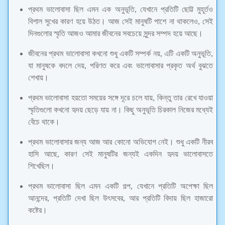
প্রথম ভালোবাসা ছিল এমন এক অনুভূতি, যেখানে প্রতিটি ছোট্ট মুহূর্তও
বিশাল সুখের কারণ হয়ে উঠত। আজ সেই মানুষটি পাশে না থাকলেও, সেই
দিনগুলোর স্মৃতি আজও আমার জীবনের সবচেয়ে সুন্দর সম্পদ হয়ে আছে।
জীবনের প্রথম ভালোবাসা কখনো শুধু একটি সম্পর্ক নয়, এটি একটি অনুভূতি,
যা মানুষকে বদলে দেয়, পরিণত করে এবং ভালোবাসার প্রকৃত অর্থ বুঝতে
শেখায়।
প্রথম ভালোবাসা হয়তো সময়ের সঙ্গে দূরে চলে যায়, কিন্তু তার রেখে যাওয়া
স্মৃতিগুলো কখনো হৃদয় ছেড়ে যায় না। কিছু অনুভূতি চিরকাল নিজের মধ্যেই
বেঁচে থাকে।
প্রথম ভালোবাসার জন্য আজ আর কোনো অভিযোগ নেই। শুধু একটি নীরব
হাসি আছে, কারণ সেই মানুষটির জন্যই একদিন হৃদয় ভালোবাসতে
শিখেছিল।
প্রথম ভালোবাসা ছিল এমন একটি গল্প, যেখানে প্রতিটি অপেক্ষা ছিল
আনন্দের, প্রতিটি দেখা ছিল উৎসবের, আর প্রতিটি বিদায় ছিল হাজারো
কষ্টের।