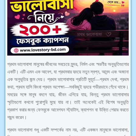
প্রথম ভালোবাসা মানুষের জীবনের সবচেয়ে সুন্দর, নির্মল এবং স্মরণীয় অনুভূতিগুলোর
একটি। এটি এমন এক আবেগ, যা প্রথমবার হৃদয়ে নতুন স্বপ্ন, আনন্দ এবং অজানা
এক অনুভূতির জন্ম দেয়। প্রথম ভালোবাসার প্রতিটি মুহূর্ত—প্রথম দেখা, প্রথম
কথা, প্রথম হাসি কিংবা প্রথম অপেক্ষা—সবকিছুই হৃদয়ে গভীরভাবে গেঁথে থাকে।
সময়ের সঙ্গে মানুষ বদলে যায়, জীবন এগিয়ে যায়, কিন্তু প্রথম ভালোবাসার
স্মৃতিগুলো কখনো পুরোপুরি মুছে যায় না। তাই অনেকেই এই বিশেষ অনুভূতি
প্রকাশ করার জন্য ফেসবুকে আবেগঘন স্ট্যাটাস, ক্যাপশন বা উক্তি শেয়ার করতে
পছন্দ করেন।
প্রথম ভালোবাসা শুধু একটি সম্পর্কের নাম নয়, এটি একজন মানুষকে ভালোবাসা,