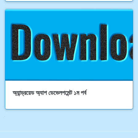
অ্যান্ড্রয়েড অ্যাপ ডেভেলপমেন্ট ১ম পর্ব
Next