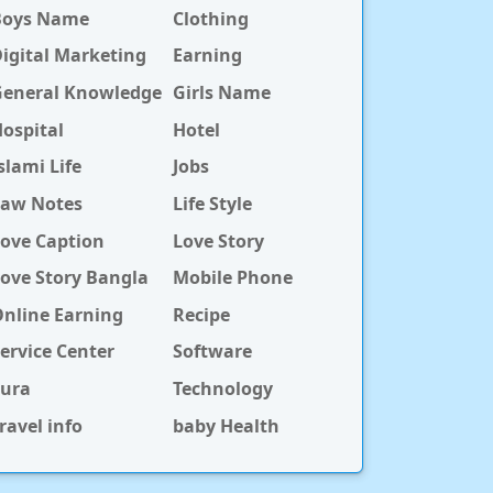
Boys Name
Clothing
igital Marketing
Earning
General Knowledge
Girls Name
ospital
Hotel
slami Life
Jobs
Law Notes
Life Style
ove Caption
Love Story
ove Story Bangla
Mobile Phone
nline Earning
Recipe
ervice Center
Software
Sura
Technology
ravel info
baby Health