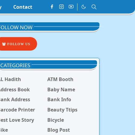
y
Contact
FOLLOW NOW
FOLLOW US
CATEGORIES
L Hadith
ATM Booth
ddress Book
Baby Name
Bank Address
Bank Info
arcode Printer
Beauty Ttips
est Love Story
Bicycle
ike
Blog Post