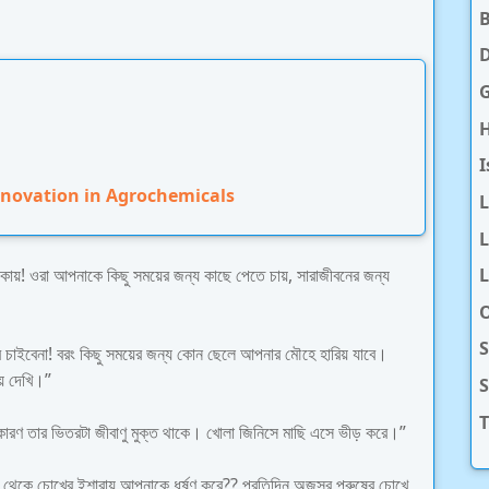
D
H
I
nnovation in Agrochemicals
L
L
ায়! ওরা আপনাকে কিছু সময়ের জন্য কাছে পেতে চায়, সারাজীবনের জন্য
O
S
 চাইবেনা! বরং কিছু সময়ের জন্য কোন ছেলে আপনার মৌহে হারিয় যাবে।
য়ে দেখি।”
T
কারণ তার ভিতরটা জীবাণু মুক্ত থাকে। খোলা জিনিসে মাছি এসে ভীড় করে।”
ূর থেকে চোখের ইশারায় আপনাকে ধর্ষণ করে?? প্রতিদিন অজস্র পুরুষের চোখে