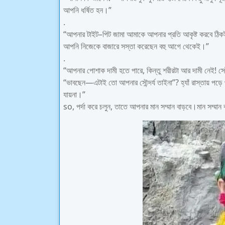
আপনি ধর্ষিত হন।”
.
“আপনার টাইট–পিট জামা আমাকে আপনার প্রতি আকৃষ্ট করবে ঠি
আপনি নিজেকে বাজারে সস্তা করেছেন বহু আগে থেকেই।”
.
“আপনার পোশাক দামী হতে পারে, কিন্তু শরীরটা আর দামী নেই! সেট
“ভাবছেন—এটাই তো আপনার সৌন্দর্য তাইনা”? হ্যাঁ রাস্তায় পড়ে 
যায়না।”
so, পর্দা করে চলুন, তাতে আপনার মান সম্মান বাড়বে।মান সম্মা