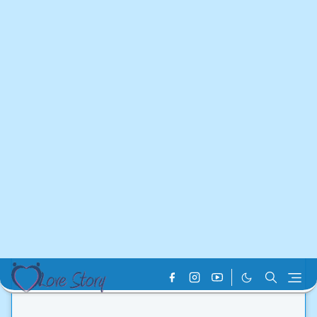
Home
Hit Love Story
Love Story