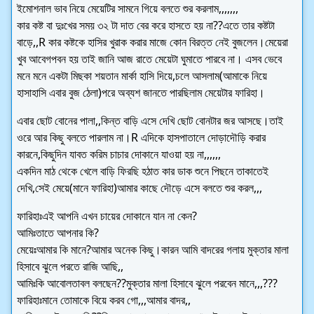
ইমোশনাল ভাব নিয়ে মেয়েটির সামনে গিয়ে বলতে শুর করলাম,,,,,,,
কার কষ্ট বা দুঃখের সময় ৩২ টা দাত বের করে হাসতে হয় না??এতে তার কষ্টটা
বাড়ে,,R কার কষ্টকে হাসির খুরাক করার মাজে কোন বিরত্ত নেই বুজলেন।মেয়েরা
খুব আবেগপবন হয় তাই জানি আজ রাতে মেয়েটা ঘুমাতে পারবে না। এসব ভেবে
মনে মনে একটা মিছকা শয়তান মার্কা হাসি দিয়ে,চলে আসলাম(আমাকে নিয়ে
হাসাহাসি এবার বুজ ঠেলা)পরে অব্যশ জানতে পারছিলাম মেয়েটার ফারিহা।
এবার ছোট বোনের পালা,,কিন্ত বাড়ি এসে দেখি ছোট বোনটার জর আসছে।তাই
ওরে আর কিছু বলতে পারলাম না।R এদিকে হাসপাতালে দোড়াদৌড়ি করার
কারনে,কিছুদিন যাবত করিম চাচার দোকানে যাওয়া হয় না,,,,,,
একদিন মাঠ থেকে খেলে বাড়ি ফিরছি হঠাত কার ডাক শুনে পিছনে তাকাতেই
দেখি,সেই মেয়ে(মানে ফারিহা)আমার কাছে দৌড়ে এসে বলতে শুর করল,,,
ফারিহাঃএই আপনি এখন চায়ের দোকানে যান না কেন?
আমিঃতাতে আপনার কি?
মেয়েঃআমার কি মানে?আমার অনেক কিছু।কারন আমি বাদরের গলায় মুক্তার মালা
হিসাবে ঝুলে পরতে রাজি আছি,,
আমিঃকি আবোলতাবল বলছেন??মুক্তার মালা হিসাবে ঝুলে পরবেন মানে,,,???
ফারিহাঃমানে তোমাকে বিয়ে করব গো,,,আমার বাদর,,