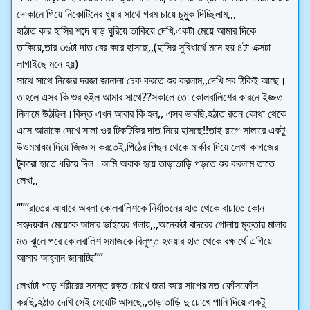
দোকানে গিয়ে নিকোটিনের ধুয়ার সাথে গরম চায়ে চুমুুক দিচ্ছিলাম,,,
হাঠাত কার হাসির শব্দে ঘাড় ঘুরিয়ে তাকিয়ে দেখি,একটা মেয়ে আমার দিকে
তাকিয়ে,তার ৩৬টা দাত বের করে হাসছে,,(হাসির সুবিধার্থে মনে হয় ৪টা এক্সটা
লাগাইছে মনে হয়)
সাথে সাথে নিজের দরজা জানালা চেক করতে শুর করলাম,,দেখি সব ঠিকিই আছে।
তাহলে এসব কি শুর হইল আমার সাথে??সকালে তো কোলবালিশের কারনে ইজ্জত
নিলামে উঠছিল।কিন্ত এখন আবার কি হল,, এসব ভাবছি,হঠাত রতন কোথা থেকে
এসে আমাকে দেখে সালা ওর টিকটিকির দাত নিয়ে হাসছে!!তাই রাগে সালারে একটু
উওমমাধম দিয়ে জিজ্ঞাস করতেই,পিঠের পিছন থেকে মার্কার দিয়ে লেখা কাগজের
টুকরো হাতে ধরিয়ে দিল।আমি অবাক হয়ে তাড়াতাড়ি পড়তে শুর করলাম তাতে
লেখা,,
“””রাতের আধারে অবলা কোলবালিশকে নির্যাতনের হাত থেকে বাচাতে কোন
সহৃদয়বান মেয়েকে আমার ভাইয়ের গলায়,,,অনেকটা বাদরের গোলায় মুক্তার মালার
মত ঝুলে পরে কোলবালিশ সমাজকে বিলুপ্ত হওয়ার হাত থেকে রক্ষার্থে এগিয়ে
আসার আহ্বান জানাচ্ছি””
লেখাটা পড়ে শরীরের সমস্ত রক্ত চোখে জমা করে সাপের মত ফোঁসফোঁস
করছি,হঠাত দেখি সেই মেয়েটি আসছে,,তাড়াতাড়ি দু চোখে পানি দিয়ে একটু