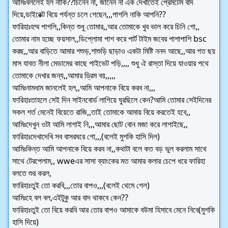
আমিঃবললেই হল নাকি??চিনেন না, জানেন না এক দেখাতেই প্রেমটেম বাদ
দিয়ে,ডাইরেক্ট বিয়ে পর্যন্ত চলে গেছেন,,,পাগলি নাকি আপনি??
ফারিহাঃহম্ম পাগলি,,কিন্ত শুধু তোমার,,আর তোমাকে খুব ভাল করে চিনি গো,,
তোমার নাম হচ্ছে ফয়সাল,,ডিপ্লোমা পাশ করে পার্ট টাইম জবের পাশাপাশি bsc
করছ,,আর বাড়িতে আমার শশুড়,শাশুড়ি ছাড়াও একটা মিষ্টি ননদ আছে,,আর গত ছয়
মাস যাবত নীলা মেডামের কাছে পাইভেট পড়ি,,,, শুধু ঐ রাস্তা দিয়ে যাওয়ার পথে
তোমাকে দেখার জন্য,,আমার ড্রিম বয়,,,,,
আমিঃনামধাম জানলেই হল,,আমি আপনাকে বিয়ে করব না,,,
ফারিহাঃতাহলে সেই দিন সাইনবোর্ড লাগিয়ে ঘুরছিলে কেন?আমি তোমার সেইদিনের
সকল শর্ত মেনেই বিয়েতে রাজি,,তাই তোমাকে আমায় বিয়ে করতেই হবে,,
আমিঃদেখুন ওটা আমি লাগাই নি,,,আমার ছোট বোন মজা করে লাগাইছে,,
ফারিহাঃদেখাদেখি সব বাসরঘরে গো,,,(বলেই মুশকি হাসি দিল)
আমিঃকিন্ত আমি আপনাকে বিয়ে করব না,,কথাটা বলে কত বড় ভুল করলাম সাথে
সাথে টেরপেলাম,, wweএর সাসা ব্যাংকের মত আমার কলার চেপে ধরে ফারিহা
বলতে শুর করল,
ফারিহাঃতুই তো করবি,,,তোর বাপও,,,(বলেই থেমে গেল)
আমিঃহে বল বল,এইটুকু আর বাদ থাকবে কেন??
ফারিহাঃতুই তো বিয়ে করবি আর তোর বাপও আমাকে বউমা হিসাবে মেনে নিবে(মুশকি
হাসি দিয়ে)