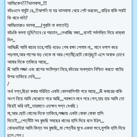
আমিঃকেন???ভালবাসা,,!!!
বউঃওলে বাবুটা রে,,!!আপনি না হয় ভালবাসা খেয়ে পেট ভরবেন,,,বাড়ির বাকি সবাই
কি খাবে শুনি?
আমিঃতারাও ভালবা,,,,,(পুরাটা না বলতেই)
বউঃকি বললা তুমি?তবে রে শয়তান,,,দেখাচ্ছি মজা,,,বলেই সর্বশক্তি দিয়ে ধাক্কা
দিল,,
আমিঃR আমি বাচার তরে,শাড়ি ধরেও শেষ রক্ষা পেলাম না,, মানে ধপাশ করে
পড়লাম,আর পাশের ঘড় থেকে মা আর পেত্নী(ছোট বোন)ছুটে এসে অবাক চোখে
আমার দিকে তাকিয়ে আছে,,
R আমি লজ্জা এবং রাগের সংমিশ্রণ নিয়ে,বউয়ের অবস্থান নিশ্চিত করতে খাটের
উপর তাকিয়ে দেখি,,,,,
/
অর্ধ নগ্ন,ছিড়া কবার পরিহিত একটা কোলবালিশটা পরে আছে,,,R কবারের বাকি
অংশ নিয়ে আমি মেঝেতে পরে আছি,,,পরক্ষনে মনে পরে গেল,হায় হায় আমি তো
বিয়েই করি নাই,,তারমানে এতক্ষন সপ্ন দেখছি।
মা,আর ছোট বোনের দিকে তাকিয়ে,লজ্জায় একটা বোকা বোকা হাসি
দিতেই,,,পেত্নীটা সব বুজছি সমছের খানের হাসি দিয়ে বলে উঠল,,,
বোনঃভাইয়া আমি কিন্ত সব বুজছি,,মা পেত্নীর মুখে একথা শুনে,মুশকি হাসি দিয়ে
চলে গেল।