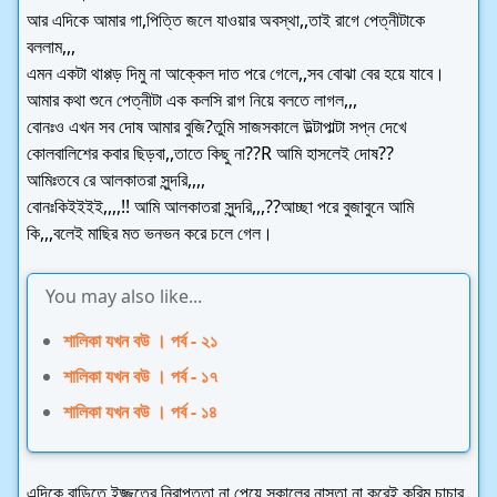
আর এদিকে আমার গা,পিত্তি জলে যাওয়ার অবস্থা,,তাই রাগে পেত্নীটাকে
বললাম,,,
এমন একটা থাপ্পড় দিমু না আক্কেল দাত পরে গেলে,,সব বোঝা বের হয়ে যাবে।
আমার কথা শুনে পেত্নীটা এক কলসি রাগ নিয়ে বলতে লাগল,,,
বোনঃও এখন সব দোষ আমার বুজি?তুমি সাজসকালে উল্টাপাল্টা সপ্ন দেখে
কোলবালিশের কবার ছিড়বা,,তাতে কিছু না??R আমি হাসলেই দোষ??
আমিঃতবে রে আলকাতরা সুন্দরি,,,,
বোনঃকিইইইই,,,,!! আমি আলকাতরা সুন্দরি,,,??আচ্ছা পরে বুজাবুনে আমি
কি,,,বলেই মাছির মত ভনভন করে চলে গেল।
You may also like...
শালিকা যখন বউ । পর্ব - ২১
শালিকা যখন বউ । পর্ব - ১৭
শালিকা যখন বউ । পর্ব - ১৪
এদিকে বাড়িতে ইজ্জতের নিরাপত্তা না পেয়ে,সকালের নাস্তা না করেই করিম চাচার