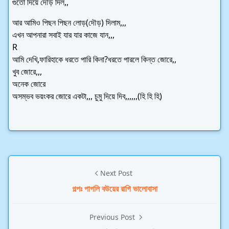
গুঁতো দিয়ে দৌড় দিল,,
আর আমিও পিছন পিছন লোড়(দৌড়) দিলাম,,,
এখন আপনারা সবাই যার যার কাজে যান,,,
R
আমি দেখি,ফারিহাকে ধরতে পারি কিনা?ধরতে পারলে কিন্ত জোরে,,
খুব জোরে,,,
অনেক জোরে
অসম্ভব ভয়ংকর জোরে একটা,,,
চুমু দিয়ে দিব,,,,,,(হি হি হি)
Next Post
গল্পঃ পাগলি বউয়ের রাগি ভালোবাসা
Previous Post