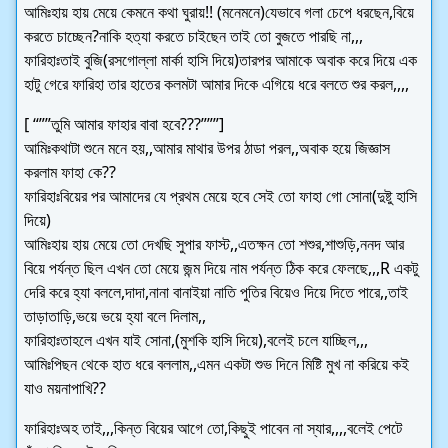
আমিঃহায় হায় মেয়ে কেমনে কথা ঘুরায়!! (মনেমনে)যেভাবে গলা চেপে ধরছেন,বিয়ে
করতে চাচ্ছেন?নাকি হত্যা করতে চাইছেন তাই তো বুজতে পারছি না,,,
ফারিহাঃতাই বুজি(রসগোল্লা মার্কা হাসি দিয়ে)তারপর আমাকে অবাক করে দিয়ে এক
হাটু গেরে ফারিহা তার হাতের কলমটা আমার দিকে এগিয়ে ধরে বলতে শুর করল,,,,
[ “””তুমি আমার ফাহার বাবা হবে???”””]
আমিঃকথাটা শুনে মনে হয়,,আমার মাথার উপর ঠাডা পরল,,অবাক হয়ে জিজ্ঞাস
করলাম ফাহা কে??
ফারিহাঃবিয়ের পর আমাদের যে প্রথম মেয়ে হবে সেই তো ফাহা গো সোনা(দুষ্টু হাসি
দিয়ে)
আমিঃহায় হায় মেয়ে তো দেখছি সুপার ফাস্ট,,এতক্ষন তো শশুর,শাশুড়ি,ননদ আর
বিয়ে পর্যন্ত ছিল এখন তো মেয়ে জন্ম দিয়ে নাম পর্যন্ত ঠিক করে ফেলছে,,,R একটু
দেরি করে হ্যা বললে,দাদা,নানা বানাইয়া নাতি পুতির বিয়েও দিয়ে দিতে পারে,,তাই
তাড়াতাড়ি,ভয়ে ভয়ে হ্যা বলে দিলাম,,
ফারিহাঃতাহলে এখন যাই সোনা,(মুশকি হাসি দিয়ে),বলেই চলে যাচ্ছিল,,,
আমিঃপিছন থেকে হাত ধরে বললাম,,এমন একটা শুভ দিনে মিষ্টি মুখ না করিয়ে কই
যাও ময়নাপাখি??
ফারিহাঃঅহ তাই,,,কিন্ত বিয়ের আগে তো,কিছুই পাবেন না স্যার,,,,বলেই পেটে