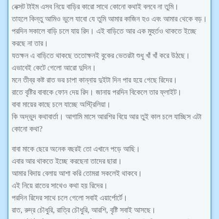
নেক্সট টাইম এসব নিয়ে বাড়ির কারো সাথে কোনো কথাই বলবে না তুমি।
তাহলে কিন্তু আমিও ভুলে যাবো যে তুমি আমার কাজিন হও এবং আমার থেকে বড়।
পরদিন সকালে বাড়ি চলে যায় রিদ। এই বাড়িতে আর এক মুহুর্তও থাকতে ইচ্ছে
করছে না তার।
যতক্ষন এ বাড়িতে থাকছে ততোক্ষনই বুকের ভেতরটা শুধু খাঁ খাঁ করে উঠছে।
এভাবেই কেটে গেলো আরো দুদিন।
মনে তীব্র কষ্ট রাত ভর চাপা কান্নায় দুইটা দিন পার হয়ে গেছে রিদের।
রাতে বৃষ্টির বাবাকে ফোন দেয় রিদ। জানায় পরদিন বিকেলে তার ফ্লাইট।
বাবা মায়ের কাছে চলে যাচ্ছে অস্ট্রিলিয়া।
কি অদ্ভুদ কথাবার্তা। আগামি মাসে আরশির বিয়ে আর তুই কাল চলে যাচ্ছিস এটা
কোনো কথা?
বাবা মাকে ছেরে অনেক বছরই তো এখানে পড়ে আছি।
এবার আর থাকতে ইচ্ছে করছেনা তাদের ছারা।
আমার বিদায় বেলায় আশা করি তোমরা সকলেই থাকবে।
এই নিয়ে রাতের সাথেও কথা হয় রিদের।
পরদিন রিদের সাথে চলে গেলো সবাই এয়ার্পোর্টে।
রাত, রুদ্র চৌধুরি, রাত্রি চৌধুরি, আরশি, বৃষ্টি সবাই আসছে।