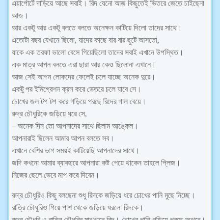
এয়ার্পোর্টে দাড়িয়ে আছে সবাই। রিদ যেনো আজ কিছুতেই ভিতরে জেতে চাইছেনা
আজ।
আর একটু আর একটু বলতে বলতে অনেক্ষন কাটিয়ে দিলো তাদের সাথে।
এতোটা বছর যেখানে ছিলো, যাদের কাছে বার বার ছুটে আসতো,
যাকে এক তরফা ভালো বেসে গিয়েছিলো তাদের সবাই এখানে উপস্থিত।
এক মাত্র আপন বলতে এরা ছারা আর কেও ছিলোনা এখানে।
আজ সেই আপন লোকদের ফেলেই চলে যাচ্ছে অনেক দুরে।
একটু পর ইমিগ্রেশন ক্রস করে ভেতরে চলে যাবে সে।
চোখের জল টপ টপ করে গড়িয়ে পরছে রিদের গাল বেয়ে।
রুদ্র চৌধুরিকে জড়িয়ে ধরে সে,
– অনেক দিন তো আপনাদের সাথে ছিলাম আঙ্কেল।
আপনারাই ছিলেন আমার আপন বলতে সব।
এখানে বেশির ভাগ সময়ই কাটিয়েছি আপনাদের সাথে।
জদি কখনো আমার ব্যাবহারে আপনারা কষ্ট পেয়ে থাকেন তাহলে প্লিজ।
নিজের ছেলে ভেবে মাপ করে দিবেন।
রুদ্র চৌধুরিও কিছু বলছেনা শুধু রিদকে জড়িয়ে ধরে চোখের পানি মুছে নিচ্ছে।
রাত্রি চৌধুরিও গিয়ে পাশ থেকে জড়িয়ে ধরলো রিদকে।
রুদ্র চৌধুরি ও রাত্রি চৌধুরির মাঝখানে রিদ। চোখের পানি গড়িয়ে পরছে অঝরে।