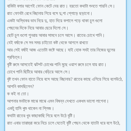
বাকিটা বলার আগেই ফোন কেটে দেয় রাত। হয়তো কথাটা শুনতে পায়নি সে।
রাত ফোনটা রেখে বিছানায় গিয়ে বসে দু,পা প্লোড়ে ছড়ানো।
একটা অস্থিকর ভাব নিয়ে দু, হাত দিয়ে কপালে পড়ে থাকা চুল গুলো
পেছনের দিকে নিয়ে আবার ছেরে দিলো সে।
ছোট চুল গুলো পুনরায় আবার সামনে চলে আসে। রাতের চোখে পানি।
যেই বর্ষাকে সে সব সময় চাইতো কষ্ট থেকে আগলে রাখতে
আর সেই বর্ষাই আজ এতোটা কষ্টে আছে। যাই হোক সবই তার নিজের ভুলের
প্রশ্চিত্ব।
বৃষ্টি রুমে আসতেই ঝটপট চোখের পানি মুছে ওয়াশ রুমে চলে যায় রাত।
চোখে পানি ছিটিয়ে আবার বেড়িয়ে আসে সে।
বৃষ্ট তখন ফোন হাতে নিয়ে বসে আছে বিছানায়? রাতের কাছে এগিয়ে গিয়ে বলেউঠে,
আপনি কাদছিলেন?
ক কই না তো।
আপনার মনটাকে মাঝে মাঝে এমন বিষন্ন দেখতে একধম ভালো লাগেনা।
একটু হাসি খুশু থাকেন না প্লিজ।
কথাটা রাতের খুব কাছাকাছি গিয়ে বলে উঠে বৃষ্টি।
রাত এবার তারাহুরা করে নিচে চলে যেতেই বৃষ্টি পেছন থেকে হাতটা ধরে বলে উঠে,