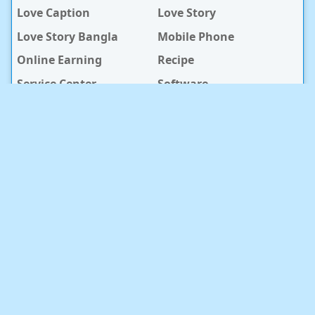
Love Caption
Love Story
Love Story Bangla
Mobile Phone
Online Earning
Recipe
Service Center
Software
Sura
Technology
Travel info
baby Health
RECENT POST
সুন্দরবন কুরিয়ার সার্ভিস ও স্টেডফাস্ট কুরিয়ার সার্ভিসের কুরিয়ার সেবার
পার্থক্য
2026/8/6
খুশির সময় নিয়ে ১০০+ ফেসবুক স্ট্যাটাস ও ক্যাপশন
2026/7/9