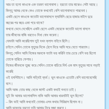
আর তা হলো কাওকে এক তরফা ভালোবাসা। হয়তো তার মাঝেও সেটা আছে।
কিন্তু আমর থেকে কেও তোকে কখনোই বেশি ভালোবাসতে পারবেনা।
একটা ছেলে কাওকে কতোটা ভালোবাসলে ফ্যামিলি ছেরে হাজার মাইল দুরে
বছরের পর বছর একা পরে থাকে?
কখনো ভেবে দেখেছিস একটা ছেলে একটা মেয়েকে কতোটা ভালো বাসলে
তার জীবনের বাজি ধরতেও দিধা বোধ করেনা।
যেমনটা আমি করেছিলাম তুই যখন ক্লাস নাইনে ছিলি।
চাইলে সেদিন তোকে মৃত্যুর দিকে ঠেলে দিয়ে আমি সরে যেতে পারতাম।
কিন্তু সেদিন আমি নিজের মরনকে যতটা ভয় করিনি তার চেয়ে বেশি ভয় ছিলো
তোকে হারিয়ে ফেলার।
নিজের জীবনকে তুচ্ছ করে সেদিন তোকে বাচিয়ে দির্ঘ এক মাস মৃত্যুর সাথে লড়াই
করেছি
ওই হসপিটালে। আমি সত্যিই ব্যর্থ। ভুল কাওকে এতোটা বেশি ভালোবেসেছি
বলে।
আমি আজ তোর কাছ থেকে জাস্ট একটা কথাই শুনতে চাই।
তুই কি আমায় ভালোবাসিস নাকি আমি আমার ধারনাটাই ভুল ছিলো?
– রিদ ভাই আমি কখনোই তোমার এসব কথায় সিরিয়াস ছিলাম না।
আমি ভাবতায় হয়তো তুমি আমায় নিয়ে মজা করতে।