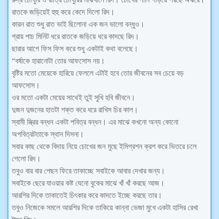
রাতকে জড়িয়েই হুহু করে কেদে দিলো রিদ।
কারন রাত শুধু রাত ভাই ছিলোনা এক জন ভালো বন্ধুও।
প্রায় পাচ মিনিট ধরে রাতকে জড়িয়ে ধরে কাদছে রিদ।
ছারার আগে ফিস ফিস করে শুধু একটাই কথা বলেছে।
“বর্ষাকে হারানোটা তোর আফসোস নয়।
বৃষ্টির মতো মেয়েকে হারিয়ে ফেললে এটাই হবে তোর জীবনের সব চেয়ে বড়
আফসোস।
ওর মতো একটা মেয়ের সাথেই তুই সুখি হবি জীবনে।
দুজন দুজনের হাতটা শক্ত করে ধরে রাখিস চির কাল।
স্বামী স্ত্রির বন্ধন একটা পবিত্র বন্ধন। এর মাঝে কখনো অন্য কোনো
অপবিত্রটতাকে স্থান দিসনা।
সবার কাছ থেকে বিদায় নিয়ে চোখের জন মুছে ইমিগ্রশন ক্রশ করে ভিতরে চলে
গেলো রিদ।
তবুও বার বার পেছন ফিরে তাকাচ্ছে সবাইকে আবার দেখার জন্য।
সবাইকে ছেরে যাওয়ার কষ্ট যেনো বুকের মাঝে খাঁ খাঁ করছে আজ।
আরশির দিকে তাকাতেই চিৎকার করে কাদতে ইচ্ছে করছে তার।
তবুও নিজেকে সমলে আরশির দিকে তাকিয়ে কান্না ভেজা মুখে একটা হাসির রেখা