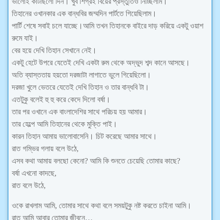
ভালোই কাটছিলো দিন। খুব শিগ্রই বিয়ের প্রস্তুতিও নিচ্ছিলাম।
তিহানের ওখানকার এক বান্ধবির জম্মদিন পার্টতে গিয়েছিলাম।
পার্টি শেষে সবাই চলে যাচ্ছে।আমি তখন তিহানকে বাইরে দাড় করিয়ে একটু ওয়াশ
রুমে যাই।
বের হয়ে দেখি তিহান সেখানে নেই।
একটু হেটে উপরে যেতেই দেখি একটা রুম থেকে অদ্ভুদ শব্দ কানে আসছে।
অতি ব্যাস্ততায় হয়তো দরজাটা লাগাতে ভুলে গিয়েছিলো।
দরজা খুলে ভেতরে যেতেই দেখি তিহান ও তার বান্ধবি টা।
এতটুকু বলেই হু হু করে কেদে দিলো বর্ষা।
তার পর ওখানে এক বাংলাদেশির সাথে পরিচয় হয় আমার।
তার হেল্পে আমি তিহানের থেকে মুক্তি পাই।
কারন তিহান আমায় ভালোবাসেনি। চিট করেছে আমার সাথে।
রাত গম্ভির গলায় বলে উঠে,
এসব কথা আমায় বলছো কেনো? আমি কি শুনতে চেয়েছি তোমার কাছে?
বর্ষা এখনো কাদছে,
রাত বলে উঠে,
ওকে রাখলাম আমি, তোমার সাথে কথা বলে সময়টুকু নষ্ট করতে চাইনা আমি।
রাত আমি আবার তোমার জীবনে…