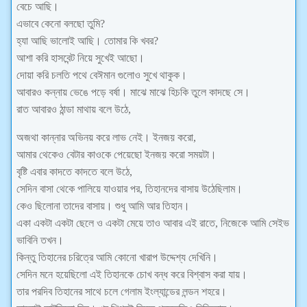
বেচে আছি।
এভাবে কেনো বলছো তুমি?
হ্যা আছি ভালোই আছি। তোমার কি খবর?
আশা করি হাসবেন্ট নিয়ে সুখেই আছো।
দোয়া করি চলতি পথে বেঈমান গুলোও সুখে থাকুক।
আবারও কন্নায় ভেঙে পড়ে বর্ষা। মাঝে মাঝে হিচকি তুলে কাদছে সে।
রাত আবারও ঠান্ডা মাথায় বলে উঠে,
অজথা কান্নার অভিনয় করে লাভ নেই। ইনজয় করো,
আমার থেকেও বেটার কাওকে পেয়েছো ইনজয় করো সময়টা।
বৃষ্টি এবার কাদতে কাদতে বলে উঠে,
সেদিন বাসা থেকে পালিয়ে যাওয়ার পর, তিহানদের বাসায় উঠেছিলাম।
কেও ছিলোনা তাদের বাসায়। শুধু আমি আর তিহান।
একা একটা একটা ছেলে ও একটা মেয়ে তাও আবার এই রাতে, নিজেকে আমি সেইভ
ভাবিনি তখন।
কিন্তু তিহানের চরিত্রে আমি কোনো খারাপ উদ্দেশ্য দেখিনি।
সেদিন মনে হয়েছিলো এই তিহানকে চোখ বন্ধ করে বিশ্বাস করা যায়।
তার পরদিব তিহানের সাথে চলে গেলাম ইংল্যান্ডের লন্ডন শহরে।