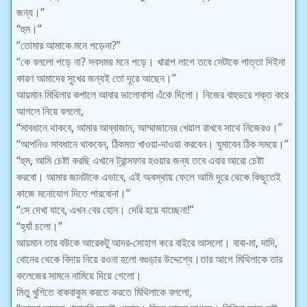
জন্য।”
“হুম।”
“তোমার আমাকে মনে পড়েনা?”
“কে বললো পড়ে না? সবসময় মনে পড়ে। খারাপ লাগে তবে সেটাকে পাত্তা দিইনা
কারণ আমাদের সুখের জন্যই তো দূরে আছেন।”
আয়মান মিথিলার কপালে আবার ভালোবাসা এঁকে দিলো। নিজের বাহুডরে শক্ত করে
আগলে নিয়ে বললো,
“সাবধানে থাকবে, আমার আব্বাজান, আম্মাজানের খেয়াল রাখবে সাথে নিজেরও।”
“আপনিও সাবধানে থাকবেন, ঠিকমত খাওয়া-দাওয়া করবেন। ঘুমাবেন ঠিক সময়ে।”
“হুম, আমি চেষ্টা করছি এখানে ট্রান্সফার হওয়ার জন্য তবে এবার আরো চেষ্টা
করবো। আমার জানটাকে এভাবে, এই অবস্থায় ফেলে আমি দূরে থেকে কিছুতেই
কাজে মনোযোগ দিতে পারবোনা।”
“সে দেখা যাবে, এখন বের হোন। দেরি হয়ে যাচ্ছেনা!”
“হ্যাঁ চলো।”
আয়মান তার বউকে আরেকটু আদর-সোহাগ করে বাইরে আসলো। বাবা-মা, দাদি,
বোনের থেকে বিদায় নিয়ে রওনা হলো বগুড়ার উদ্দেশ্যে।তার আগে মিথিলাকে তার
কলেজের সামনে নামিয়ে দিয়ে গেলো।
মিতু খুশিতে বাকবাকুম করতে করতে মিথিলাকে বললো,