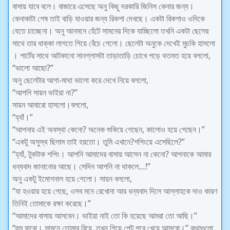
বাসায় যাবে বলে। বাজারে এসেছে অনু কিছু দরকারি জিনিস কেনার জন্য।
কেনাকাটা শেষ তাই বাড়ি যাওয়ার জন্য রিকশা দেখছে। একটা রিকশাও ওদিকে
যেতে চাচ্ছেনা। অনু আনমনে হেঁটে সামনের দিকে যাচ্ছিলো তখনি একটা ছেলের
সাথে তার ধাক্কা লাগতে গিয়ে বেঁচে গেলো। ছেলেটা অনুকে দেখেই মুচকি হাসলো
। শার্টের সাথে আটকানো সানগ্লাসটা তাড়াতাড়ি চোখে পড়ে থতমত হয়ে বললো,
“ভালো আছো?”
অনু ছেলেটার আগা-মাথা ভালো করে দেখে নিয়ে বললো,
“আপনি সায়ন ভাইয়া না?”
সায়ন আবারো হাসলো।বললো,
“হ্যাঁ।”
“আপনার এই অবস্থা কেনো? অনেক শুকিয়ে গেছেন, কালোও হয়ে গেছেন।”
“একটু অসুস্থ ছিলাম তাই হয়তো। তুমি এখানে?শপিংয়ে এসেছিলে?”
“হ্যাঁ, টুকটাক শপিং। আপনি আমাদের বাসায় আসেন না কেনো? আপনাকে আমার
ধন্যবাদ জানানোর আছে। সেদিন আপনি না থাকলে…!”
অনু একটু ইমোশনাল হয়ে গেলো। সায়ন বললো,
“যা হওয়ার হয়ে গেছে, ওসব মনে রেখোনা আর ধন্যবাদ দিলে আল্লাহকে দাও কারণ
তিনিই তোমাকে রক্ষা করেছে।”
“আমাদের বাসায় আসবেন। ভাইয়া নাই তো কি হয়েছে আমরা তো আছি।”
“হুম যাবো। সামনে তোমার বিয়ে, তখন গিয়ে পেট পুরে খেয়ে আসবো।” কথাগুলো