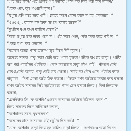
“পেট ভরে মানে? এত গুলোর পেট ভরাতে গেলে কত টাকা খরচ হবে জানিস?”
“হোক খরচ, তুই খাওয়াবি ব্যস।”
“দুপুরে বেশি করে ভাত খাবি। রাতের আগে যেনো হজম না হয় এমনভাবে।”
“ওওওও,,, তাহলে কম টাকা লাগবে তোমার তাইনা?”
“বুঝছিস যখন তখন বলছিস কেনো?”
“আজ দুপুরে ভাত নাহয় খাবো না। ওই সবাই শোন, কেউ আজ ভাত খাবি না।”
“তোর কথা কেউ শুনবেনা।”
“যতক্ষণ আমরা খাবো ততক্ষণ তুই কিনে দিবি ব্যাস।”
আছরের নামাজ পড়ে সবাই তৈরি হয়ে গেলো ফুচকা পার্টিতে যাওয়ার জন্য। পার্টিটা
হবে পর্দ্মা গার্ডেনের ওইদিকে। কোন আয়োজন ছাড়া হঠাৎ পার্টি। পাঁচজন কেউ
বোরখা,কেউ আবায়া পড়ে তৈরি হয়ে গেলো। সবাই দল বেঁধে এসে গেইটের কাছে
দাঁড়ালো। নিপা একটা অটো ঠিক করলো।পাঁচজন যখন অটোতে আরাম করে বসলো
তখন অটোর সামনের সিটে ড্রাইভারের পাশে এসে বসলো নিলয়। নিপা নিলয়কে
বললো,
“এক্সকিউজ মি! কে আপনি? এভাবে আমাদের অটোতে উঠলেন কেনো?”
নিলয় সামনের দিকে তাকিয়েই বললো,
“আপনাদের মানে, বুঝলামনা?”
“আমাদের মানে আমাদের, উই রেন্টেড দিস অটো।”
“ওকে, আপনারা ভাড়া নিয়েছেন আমিও ভাড়া নিলাম। আপনারাও ভাড়া দিবেন