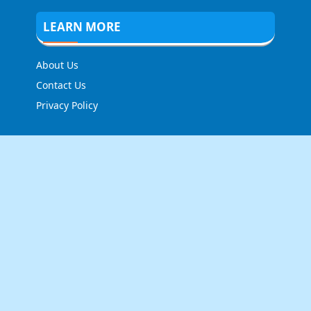
LEARN MORE
About Us
Contact Us
Privacy Policy
FOLLOW US
NEWSLETTER
Stay up to date with the latest news and relevant
updates from us.