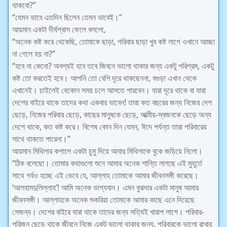
থাকবো?”
“যেমন ভাবে এতদিন ছিলেন তেমন ভাবেই।”
আয়মান একটা দীর্ঘশ্বাস ফেলে বললো,
“অনেক কষ্ট করে থেকেছি, তোমাকে ছাড়া, পরিবার ছাড়া খুব কষ্ট লাগে ওখানে আচ্ছা
না গেলে হয় না?”
“হবে না কেনো? অবশ্যই হবে তবে জিবনে ভালো থাকার জন্য একটু পরিশ্রম, একটু
কষ্ট তো করতেই হবে। আপনি তো বেশি দূরে থাকছেননা, বগুড়া এখান থেকে
এখানেই। চাইলেই যেকোন সময় চলে আসতে পারবেন। যারা দূরে থাকে বা যারা
দেশের বাইরে থাকে তাদের কথা একবার ভাবেন! তারা কত বছরের জন্য নিজের দেশ
ছেড়ে, নিজের পরিবার ছেড়ে, কাছের মানুষকে ছেড়ে, আত্মীয়-স্বজনকে ছেড়ে অন্য
দেশে থাকে, কত কষ্ট করে। বিশেষ কোন দিন যেমন, ঈদে পর্যন্ত তারা পরিবারের
সাথে থাকতে পারেনা।”
আয়মান মিথিলার কপালে একটা চুমু দিয়ে আবার মিথিলাকে বুকে জড়িয়ে নিলো।
“ঠিক বলেছো। তোমার কথাগুলো শুনে আমার অনেক শান্তি লাগছে এই মুহূর্তে
সাথে গর্বও হচ্ছে এই ভেবে যে, আল্লাহ তোমাকে আমার জীবনসঙ্গী করেছে।
‘আলহামদুলিল্লাহ’! আমি অনেক ভাগ্যবান। এমন বুঝদার একটা মানুষ আমার
জীবনসঙ্গী। আল্লাহকে অনেক শুকরিয়া তোমাকে আমার কাছে এনে দিয়েছে
সেজন্য। দেশের বাইরে যারা থাকে তাদের জন্য সত্যিই খারাপ লাগে। পরিবার-
পরিজন ছেড়ে থাকে জীবনে নিজে একটু ভালো থাকার জন্য, পরিবারকে ভালো রাখার