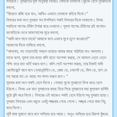
শুনছেনা। নুসরাতের দৃষ্টি অনুযায়ী নিলয়ও সেদিকে তাকালো।মুচকি হেসে নুসরাতকে
বললো,
“বিয়েতে রাজি হয়ে যাও, আমিও এভাবে তোমাকে খাইয়ে দিবো।”
নিলয়ের কথা শুনে নুসরাত সহ উপস্থিত সবাই নিলয়ের দিকে তাকালো। নিলয়
সবাইকে পাশের টেবিল ইশারা করে দেখালো। সুমনা পাশের টেবিলের দুই কপোত-
কপোতিকে দেখে আফসোসের সুরে বললো,
“আমি কবে পাবে তারে? আমাকে কবে এভাবে মুখে তুলে খাওয়াবে?”
আকাশের দিকে তাকিয়ে বললো,
“আল্লাহ, যত তাড়াতাড়ি সম্ভব তাহারে আমার কাছে পাঠাইয়া দাও আল্লাহ।
তাকে বলো, সুমনা তার জন্য খালি হাতে অপেক্ষা করছে, সে আসলে এত্ত এত্ত
শপিং করে হাত ভর্তি করবে বলে। খালি পেটে অপেক্ষা করছে, তার টাকাই দামি
রেস্টোরেন্টে খাবে বলে।ভ্যালেন্টাইন ডে, রোজ ডে, চকলেট ডে, কিস ডে, হাগ ডে
সহ আরো যত ডে আছে সব পালন করবে বলে। “
সুমনার কথা শুনে সবাই হেসে দিলো। গোমড়া মুখো নুসরাতো ফিক করে হেসে
উঠলো। নিলয় এক হাত নুসরাতের কাছে নিয়ে গিয়ে নুসরাতের মহা মুল্যবান হাসিটা
মুঠো বন্দি করে নিলো। নিলয়ের এই কাজেও সবাই হেসে উঠলো শুধু নুসরাত ছাড়া।
নুসরাত নিলয়ের এমন কান্ডে একটু লজ্জ্বায় পেয়ে গেলো। লজ্জ্বা পেয়ে মাথা নিচু
করে নিলো।
সূর্যি মামা ঘুমাতে যাবে বলে অস্থির হয়ে আছে। অনুও অস্থির হয়ে রিকশা খুঁজছে