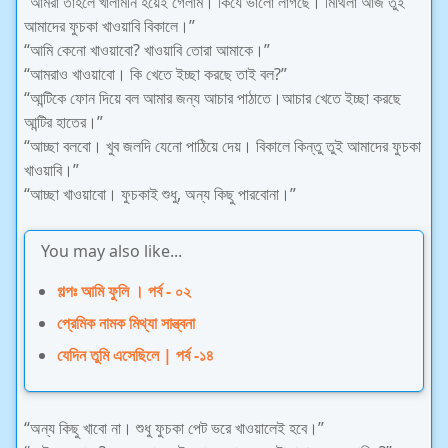
“আমরা তাহলে খালামনি হয়েই গেলাম। কিযে ভালো লাগছে। মিথিলা আজ তুই
আমাদের ফুচকা খাওয়াবি বিকালে।”
“আমি কেনো খাওয়াবো? খাওয়াবি তোরা আমাকে।”
“আমরাও খাওয়াবো। কি খেতে ইচ্ছা করছে তাই বল?”
“আন্টিকে ফোন দিয়ে বল আমার জন্য আচার পাঠাতে।আচার খেতে ইচ্ছা করছে
আন্টির হাতের।”
“আচ্ছা বলবো। খুব জলদি যেনো পাঠিয়ে দেয়। বিকালে কিন্তু তুই আমাদের ফুচকা
খাওয়াবি।”
“আচ্ছা খাওয়াবো। ফুচকাই শুধু, অন্য কিছু পারবোনা।”
You may also like...
গল্পঃ আমি ফুলি । পর্ব - ০২
প্রেমিক নামক মিথ্যা সান্ত্বনা
যেদিন তুমি এসেছিলে | পর্ব -১৪
“অন্য কিছু খাবো না। শুধু ফুচকা পেট ভরে খাওয়ালেই হবে।”