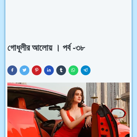
গোধূলীর আলোয় । পর্ব -৩৮