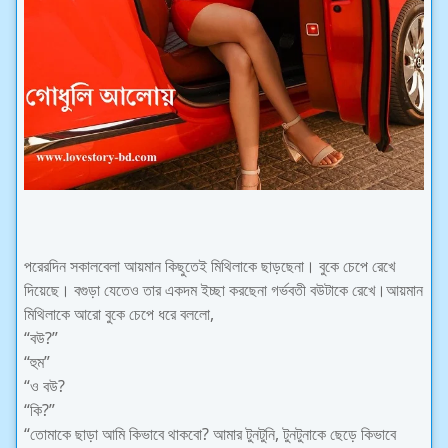
পরেরদিন সকালবেলা আয়মান কিছুতেই মিথিলাকে ছাড়ছেনা। বুকে চেপে রেখে
দিয়েছে। বগুড়া যেতেও তার একদম ইচ্ছা করছেনা গর্ভবতী বউটাকে রেখে।আয়মান
মিথিলাকে আরো বুকে চেপে ধরে বললো,
“বউ?”
“হুম”
“ও বউ?
“কি?”
“তোমাকে ছাড়া আমি কিভাবে থাকবো? আমার টুনটুনি, টুনটুনাকে ছেড়ে কিভাবে