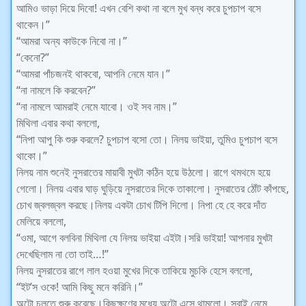
আমিও ভাড়া দিয়ে দিবো! এখন বেশি কথা না বলে মুখ বন্ধ করে চুপচাপ বসে
থাকেন।”
“আমরা অন্য কাউকে নিবো না।”
“কেনো?”
“আমরা পাঁচজনই থাকবো, আপনি নেমে যান।”
“না নামলে কি করবেন?”
“না নামলে আমরাই নেমে যাবো। ওই সব নাম।”
মিথিলা এবার কথা বললো,
“নিপা আপু কি শুরু করলে? চুপচাপ বসো তো। নিলয় ভাইয়া, তুমিও চুপচাপ বসে
থাকো।”
নিলয় নাম শুনেই নুসরাতের মায়াবী মুখটা কঠিন হয়ে উঠলো। রাগে থমথমে হয়ে
গেলো। নিলয় এবার ঘাড় ঘুড়িয়ে নুসরাতের দিকে তাকালো। নুসরাতের ঠোঁট কাঁপছে,
চোখ জ্বলজ্বল করছে।নিলয় একটা চোখ টিপি দিলো। নিপা হে হে করে দাঁত
মেলিয়ে বললো,
“ওমা, আগে বলবিনা মিথিলা যে নিলয় ভাইয়া এইটা।সরি ভাইয়া! আপনার মুখটা
দেখেছিলাম না তো তাই…!”
নিলয় নুসরাতের রাগে লাল হওয়া মুখের দিকে তাকিয়ে মুচকি হেসে বললো,
“ইট’স ওকে! আমি কিছু মনে করিনি।”
অটো চলতে শুরু করেছে।কিছুক্ষণের মধ্যে অটো এসে থামলো। সবাই নেমে