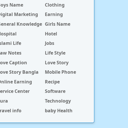
Boys Name
Clothing
igital Marketing
Earning
General Knowledge
Girls Name
ospital
Hotel
slami Life
Jobs
Law Notes
Life Style
ove Caption
Love Story
ove Story Bangla
Mobile Phone
nline Earning
Recipe
ervice Center
Software
Sura
Technology
ravel info
baby Health