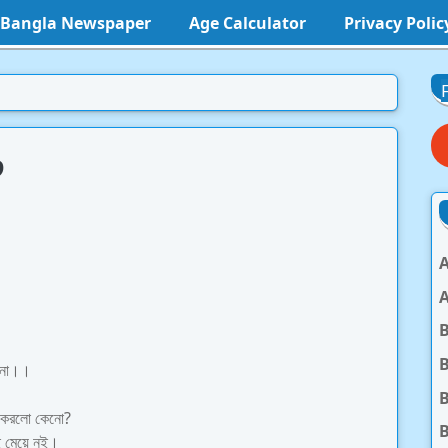
l Bangla Newspaper
Age Calculator
Privacy Polic
৬
A
A
B
 না।।
B
স করলো কেনো?
B
ই মেয়ে নই।