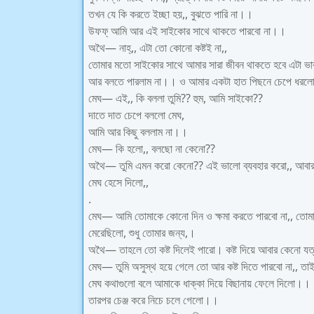
তখন যে কি করতে ইচ্ছা হয়,, বুঝতে পারি না।।
উফফ্ আমি আর এই সাইকোর সাথে থাকতে পারবো না।।
অথৈ— নাহ্,, এটা তো কোনো কষ্টই না,,
তোমার মতো সাইকোর সাথে আমার সারা জীবন থাকতে হবে এটা ভাব
আর বলতে পারলাম না।। ও আমার একটা হাত পিছনে চেপে ধরলো
মেঘ— এই,, কি বললা তুমি?? হুম, আমি সাইকো??
দাতে দাত চেপে বললো মেঘ,
আমি আর কিছু বললাম না।।
মেঘ— কি হলো,, বলছো না কেনো??
অথৈ— তুমি এমন করো কেনো?? এই ভালো ব্যবহার করো,, আবার
মেঘ হেসে দিলো,,
.
মেঘ— আমি তোমাকে কোনো দিন ও ক্ষমা করতে পারবো না,, তোমা
মেরেছিলো, শুধু তোমার জন্য,।
অথৈ— তাহলে তো কষ্ট দিলেই পারো। কষ্ট দিয়ে আবার কেনো য
মেঘ— তুমি অসুস্থ হয়ে গেলে তো আর কষ্ট দিতে পারবো না,, তাই
মেঘ কথাগুলো বলে আমাকে ধাক্কা দিয়ে বিছানায় ফেলে দিলো।।
তারপর চেঞ্জ করে নিচে চলে গেলো।।