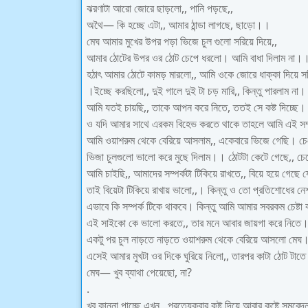
ঝরণাটা আরো জোরে ছাড়লো,, পানি পড়ছে,,
অথৈ— কি হচ্ছে এটা,, আমার ঠান্ডা লাগছে, ছাড়ো।।
মেঘ আমার মুখের উপর পড়া ভিজে চুল গুলো সরিয়ে দিয়ে,,
আমার ঠোটের উপর ওর ঠোট চেপে ধরলো। আমি বাধা দিলাম না।
হঠাৎ আমার ঠোটে কামড় মারলো,, আমি ওকে জোরে ধাক্কা দিয়ে স
।ইচ্ছে করছিলো,, দুই গালে দুই টা চড় মারি,, কিন্তু পারলাম না
আমি যতই চায়ছি,, তাকে আপন করে নিতে, ততই সে কষ্ট দিচ্ছে।
ও যদি আমার সাথে এরকম বিহেভ করতে থাকে তাহলে আমি এই সম্পর
আমি ওয়াশরুম থেকে বেরিয়ে আসলাম,, একেবারে ভিজে গেছি। চে
ভিজা চুলগুলো ভালো করে মুছে দিলাম।। ঠোটটা কেটে গেছে,, চ
আমি চাইছি,, আমাদের সম্পর্কটা টিকিয়ে রাখতে,, বিয়ে হয়ে গেছে য
তাই বিয়েটা টিকিয়ে রাখায় ভালো,,। কিন্তু ও তো প্রতিশোধের ন
এভাবে কি সম্পর্ক টিকে থাকবে। কিন্তু আমি আমার সবরকম চেষ্টা 
এই সাইকো কে ভালো করতে,, তার মনে আবার জায়গা করে নিতে
একটু পর চুল নাড়তে নাড়তে ওয়াশরুম থেকে বেরিয়ে আসলো মেঘ
এসেই আমার মুখটা ওর দিকে ঘুরিয়ে নিলো,, তারপর কাটা ঠোট টাতে 
মেঘ— খুব ব্যাথা পেয়েছো, না?
.
খুব কান্না পাচ্ছে এখন,, প্রত্যেকবার কষ্ট দিয়ে আবার কষ্টে সমবে