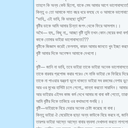
তাহলে কি অন্য কেউ ছিলো, যাকে মেঘ আমার আগে ভালোবাসতো!
কিন্তু ও তো আমাকে সাত বছর ধরে বলছে যে ও আমাকে ভালোব
“ভাবি,, এই ভাবি, কি ভাবছো তুমি?”
বৃষ্টির ডাকে আমি আমার চিন্তা জগৎ থেকে ফিরে আসলাম।।
অথৈ— হুম,, কিছু না,, আচ্ছা বৃষ্টি তুমি তখন কোন মেয়ের কথা বল
কাকে তোমার ভাইয়া ভালোবাসতো???
বৃষ্টিকে জিজ্ঞাস করেই ফেললাম, কারন আমার জানতে খুব ইচ্ছা কর
বৃষ্টি আমার দিকে অনেক্ষন আমাকে দেখলো।
.
বৃষ্টি— জানি না ভাবি, তবে ভাইয়া তাকে ভাইয়া অনেক ভালোবাস
তাকে বারবার প্রপোজ করার পরেও সে নাকি ভাইয়া কে ফিরিয়ে দি
তাকে না পাওয়ার যন্ত্রণা ভূলে থাকতে ভাইয়া সব রকমের নেশায় ড
আর ওর মুখের হাসিটা চলে গেলো,, কান্না করতো সারাদিন। আমার
আর ভাইয়ার এইসব কাজ কর্ম দেখে আমার মা বাবা কষ্ট পেতো, তার
আমি বৃষ্টির দিকে তাকিয়ে ওর কথাগুলো শুনছি।।
বৃষ্টি—ভাইয়াকে বিয়ে দেয়ার অনেক চেষ্টা করেছে মা বাবা।
কিন্তু ভাইয়া ঐ মেয়েটাকে ছাড়া অন্য কাউকে বিয়ে করবে না, জা
তারপর ভাইয়া আস্তে আস্তে বাবার ব্যবসা দেখাশুনা করতে লাগল