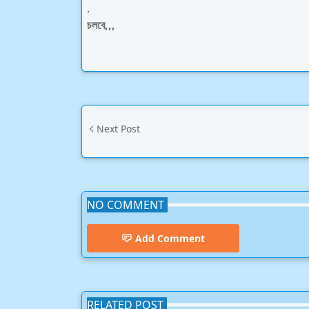
.
চলবে,,,
Next Post
NO COMMENT
Add Comment
RELATED POST