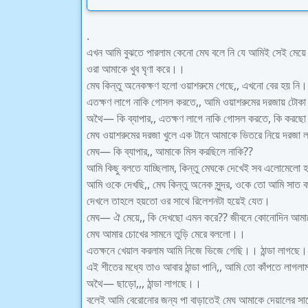
.
এখন আমি বুঝতে পারলাম কেনো মেঘ বলে নি যে আমিই সেই মেয়
ওরা আমাকে খুব ঘৃণা করে।।
মেঘ কিন্তু অনেকক্ষণ হলো ওয়াশরুমে গেছে,, এখনো বের হয় নি।
এতক্ষণ লাগে নাকি গোসল করতে,, আমি ওয়াশরুমের দরজায় টোকা দ
অথৈ— কি ব্যাপার,, এতক্ষণ লাগে নাকি গোসল করতে, কি করছো
মেঘ ওয়াশরুমের দরজা খুলে এক টানে আমাকে ভিতরে নিয়ে দরজা 
মেঘ— কি ব্যাপার,, আমাকে মিস করছিলে নাকি??
আমি কিছু বলতে যাচ্ছিলাম, কিন্তু মেঘকে দেখেই সব এলোমেল
আমি ওকে দেখছি,, মেঘ কিন্তু অনেক সুন্দর, ওকে তো আমি সাত ব
দেখলে তাহলে হয়তো ওর সাথে রিলেশনটা হয়েই যেত।
মেঘ— ঐ মেয়ে,, কি দেখছো এমন করে?? জীবনে কোনোদিন আমাক
মেঘ আমার চোখের সামনে তুড়ি মেরে বললো।।
এতক্ষনে খেয়াল করলাম আমি নিজে ভিজে গেছি।। ঠান্ডা লাগছে
এই শীতের মধ্যে তাও আবার ঠান্ডা পানি,, আমি তো কাঁপতে লাগ
অথৈ— ছাড়ো,,, ঠান্ডা লাগছে।।
বলেই আমি বেরোনোর জন্য পা বাড়াতেই মেঘ আমাকে দেয়ালের স