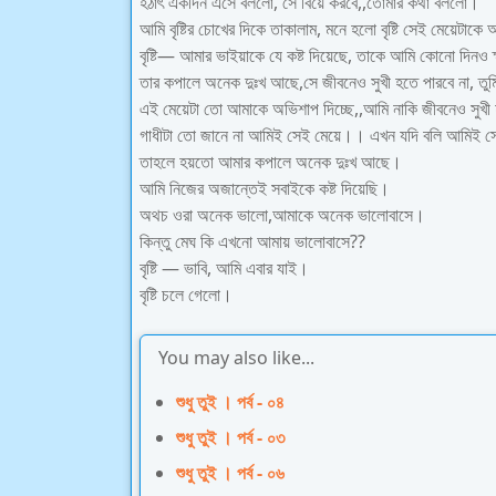
হঠাৎ একদিন এসে বললো, সে বিয়ে করবে,,তোমার কথা বললো।
আমি বৃষ্টির চোখের দিকে তাকালাম, মনে হলো বৃষ্টি সেই মেয়েটাকে 
বৃষ্টি— আমার ভাইয়াকে যে কষ্ট দিয়েছে, তাকে আমি কোনো দিনও ক
তার কপালে অনেক দুঃখ আছে,সে জীবনেও সুখী হতে পারবে না, তু
এই মেয়েটা তো আমাকে অভিশাপ দিচ্ছে,,আমি নাকি জীবনেও সুখী 
গাধীটা তো জানে না আমিই সেই মেয়ে।। এখন যদি বলি আমিই স
তাহলে হয়তো আমার কপালে অনেক দুঃখ আছে।
আমি নিজের অজান্তেই সবাইকে কষ্ট দিয়েছি।
অথচ ওরা অনেক ভালো,আমাকে অনেক ভালোবাসে।
কিন্তু মেঘ কি এখনো আমায় ভালোবাসে??
বৃষ্টি — ভাবি, আমি এবার যাই।
বৃষ্টি চলে গেলো।
You may also like...
শুধু তুই । পর্ব - ০৪
শুধু তুই । পর্ব - ০৩
শুধু তুই । পর্ব - ০৬