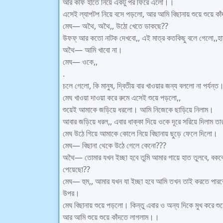
আর কফি হাতে নিয়ে একটু পর ফিরে এলো।।
এসেই ল্যাপটপ নিয়ে বসে পড়লো, আর আমি বিছানায় শুয়ে শুয়ে ক
মেঘ— অথৈ, অথৈ,, উঠো খেতে ডাকছে??
উফফ্ আর কতো নাটক দেখবো,, এই মাত্র কতকিছু বলে গেলো,,হা
অথৈ— আমি খাবো না।
মেঘ— ওকে,,
.
চলে গেলো, কি মানুষ, দ্বিতীয় বার খাওয়ার জন্য বললো না পর্য
মেঘ খাওয়া দাওয়া করে রুমে এসেই শুয়ে পড়লো,,
শুয়েই আমাকে জড়িয়ে ধরলো। আমি নিজেকে ছাড়িয়ে নিলাম।
আবার জড়িয়ে ধরল,, এবার ধাক্কা দিয়ে ওকে দূরে সরিয়ে দিলাম 
মেঘ উঠে গিয়ে আমাকে কোলে নিয়ে বিছানায় ছুড়ে ফেলে দিলো।
মেঘ— বিছানা থেকে উঠে গেলে কেনো???
অথৈ— তোমার যখন ইচ্ছা হবে তুমি আমার গায়ে হাত তুলবে, বকব
পেয়েছো??
মেঘ— হুম,, আমার যখন যা ইচ্ছা হবে আমি তখন তাই করতে পা
উপর।
মেঘ বিছানায় শুয়ে পড়লো। কিন্তু এবার ও অন্য দিকে মুখ করে
আর আমি শুয়ে শুয়ে কাঁদতে লাগলাম।।