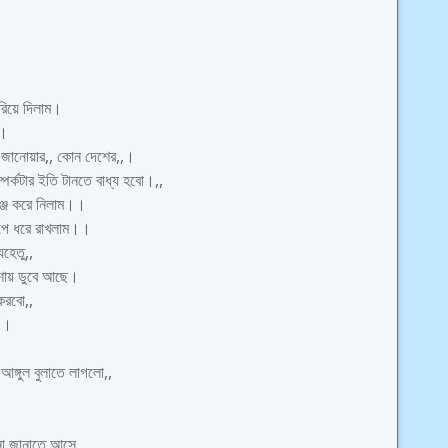
।
রিয়ে দিলাম।
।।
 জানোয়ার,, কোন দেশের,,।
্কটার ইতি টানতে বাধ্য হবো।,,
ঞ্জ করে নিলাম।।
েপে ধরে রাখলাম।।
েহেতু,,
েশায় ডুবে আছে।
করবো,,
।।
।
আঙ্গুল বুলাতে লাগলো,,
দনা জানাতে আসে,,