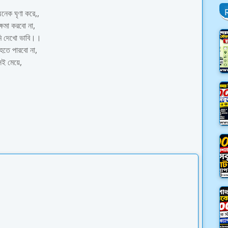
অনেক ঘৃণা করে,,
্ষমা করবো না,
মি দেখো ভাবি।।
হতে পারবো না,
েই মেয়ে,