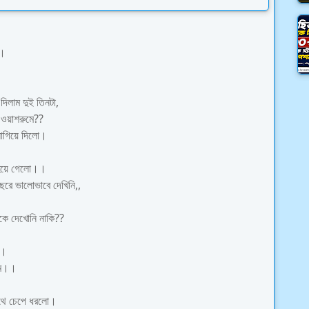
ে।
িলাম দুই তিনটা,
 ওয়াশরুমে??
লাগিয়ে দিলো।
ো হয়ে গেলো।।
ছরে ভালোভাবে দেখিনি,,
ে দেখোনি নাকি??
।।
লাম।।
াথে চেপে ধরলো।