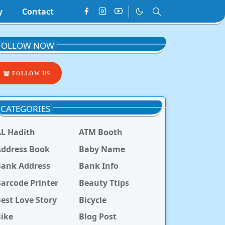
y
Contact
FOLLOW NOW
FOLLOW US
CATEGORIES
L Hadith
ATM Booth
ddress Book
Baby Name
Bank Address
Bank Info
arcode Printer
Beauty Ttips
est Love Story
Bicycle
ike
Blog Post