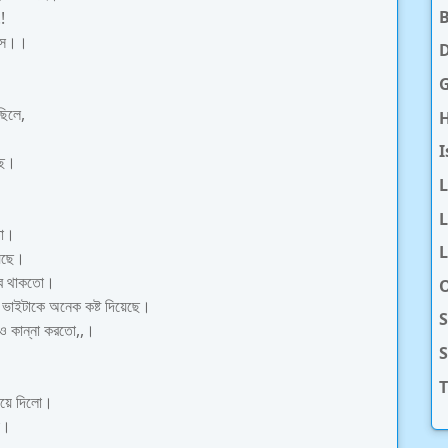
!
াসে।।
D
ছিলে,
H
I
ছে।
L
তো।
L
য়েছে।
ুবে থাকতো।
O
 ভাইটাকে অনেক কষ্ট দিয়েছে।
S
াও কান্না করতো,,।
T
নিয়ে দিলো।
ো।