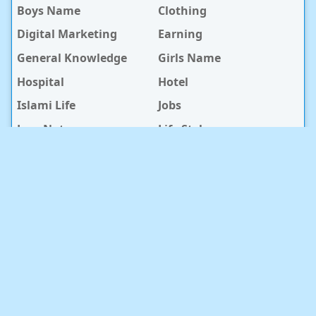
Boys Name
Clothing
Digital Marketing
Earning
General Knowledge
Girls Name
Hospital
Hotel
Islami Life
Jobs
Law Notes
Life Style
Love Caption
Love Story
Love Story Bangla
Mobile Phone
Online Earning
Recipe
Service Center
Software
Sura
Technology
Travel info
baby Health