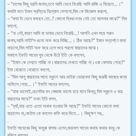
– “চাপের কিছু হয়নি জনাব,তবে আমি ভেবে নিয়েছি আমি রাজি এ বিয়েতে…।”
কথাটা শুনে ইমান স্বস্তির নিঃশ্বাস ফেললো,মিম কে জিজ্ঞেস করলো,
– “কথা টা ভেবে বলছেন তো..? কোনো দ্বিধা-দন্ধ নেই তো আপনার মাঝে?” মিম
বললো,
– “না নেই,কারণ আমি যা ভাবার ভেবে নিয়েছি…! আপনি এখন শুয়ে পরুন
জনাব,আমি লাইট’স গুলো অফ করে দিচ্ছি…। ঠিক আছে?” ইমান সন্তর্পণে মাথা
নাড়লো,মিম লাইট অফ করে এসে শুয়ে পরলো বাচ্চাদের মাঝে।
সকালে ইফতি সাহেব ঘুম থেকে উঠে ইতি কে বললেন,
– “ইমান কে দেখতে পাচ্ছি না।বাচ্চাদের দেখতে পাচ্ছি না।ওরা কোথায় গেছে?”
ইমা বেরোতে বেরোতে বললো,
– “মিম আপু বাচ্চাদের সাথে স্কুলে আর ভাইয়া ভোরবেলা কিছু জরুরী কাজের জন্য
অফিসে গেছে…।” ইফতি সাহেব বললেন,
– “যাক ভালোই,ছেলেটার মন মেজাজ ভালো হয়ে যাবে কিন্তু মিম স্কুলে ও যায়
বাচ্চাদের সাথে?” তখন ইতি বলল,
– “হ্যাঁ,যায় এতে এতো অবাক হওয়ার কি আছে?” ইফতি সাহেব কোনো কথা
বাড়ালেন না,জেইদা কে বললেন কফি করে দিতে…। কিছুক্ষণ পর,.
.
ইফতি সাহেবের কিছু বন্ধুরা বাসায় এলেন,জয়নাল সাহেব কথায় কথায় বন্ধু কে
বুঝিয়ে বললেন,