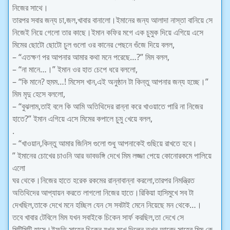
নিজের সাথে।
তারপর সবার জন্য চা,জল,খাবার বানালো।ইমানের জন্য আলাদা নাস্তা বানিয়ে সে
নিজেই নিয়ে গেলো তার কাছে।ইমান কফির মগে এক চুমুক দিয়ে এগিয়ে এসে
মিমের ছোটো ছোটো চুল গুলো ওর কানের পেছনে গুঁজে দিয়ে বলল,
– “এতক্ষণ পর আপনার আমার কথা মনে পরেছে…?” মিম বলল,
– “না মানে…।” ইমান ওর হাত চেপে ধরে বললো,
– “কি মানে? হুমম…! মিসেস খান,এই অনুষ্ঠান টা কিন্তু আপনার জন্য হচ্ছে।”
মিম মৃদু হেসে বললো,
– “বুঝলাম,তাই বলে কি আমি অতিথিদের রান্না করে খাওয়াতে পারি না নিজের
হাতে?” ইমান এগিয়ে এসে মিমের কপালে চুমু খেয়ে বলল,
.
– “খাওয়ান,কিন্তু আমার জিনিস গুলো শুধু আপনাকেই গুছিয়ে রাখতে হবে।
” ইমানের চোখের চাওনি আর ভাবভঙ্গি দেখে মিম লজ্জা পেয়ে কোনোরকমে পালিয়ে
এলো
ঘর থেকে।নিজের হাতে হরেক রকমের রান্নাবান্না করলো,তারপর নিমন্ত্রিত
অতিথিদের আপ্যায়ন করতে লাগলো নিজের হাতে।রিকিয়া হাসিমুখে সব টা
দেখছিল,তাকে দেখে মনে হচ্ছিল যেন সে সবটাই মেনে নিয়েছে মন থেকে…।
তবে খাবার টেবিলে মিম যখন সবাইকে চিকেন সার্ফ করছিল,তা দেখে সে
মিটিমিটি হাসে।ইফতি সাহেব চিকেন যখন মুখে দিলেন,তখন আবেদ সাহেব মিম কে