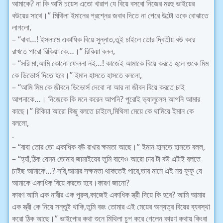
আমাকে? না কি আমি চয়েস এতো খারাপ যে বিয়ে বসবো নিজের মরহু ভাইয়ের
বউয়ের সাথে।” মিথিলা ইমানের প্রশ্নের জবাব দিতে না পেরে উল্টো ওকে বোঝাতে
লাগলো,
– “বাবা…! ইসলামে একাধিক বিয়ে সুন্নাত,তুই চাইলে তোর দ্বিতীয় বউ করে
রাখতে পারো রিকিয়া কে…।” রিকিয়া বলল,
– “সরি মা,আমি কোনো ফেলনা নই…! কাজেই আমাকে বিয়ে করতে হলে ওকে মিম
কে ডিভোর্স দিতে হবে।” ইমান হাসতে হাসতে বললো,
– “আমি মিম কে জীবনে ডিভোর্স দেবো না আর না জীবন বিয়ে করতে চাই
আপনাকে…। নিজেকে কি মনে করেন আপনি? পুরোই ভ্যালুলেস আপনি আমার
কাছে।” রিকিয়া আরো কিছু বলতে চাইলে,মিথিলা মেয়ে কে থামিয়ে ইমান কে
বললো,
.
– “বাবা তোর তো একাধিক বউ রাখার ক্ষমতা আছে।” ইমান হাসতে হাসতে বলল,
– “হ্যাঁ,ঠিক যেমন তোমার জামাইয়ের তুমি বাদেও আরো চার টা বউ এটাই বলতে
চাইছ আমাকে…? সরি,আমার সক্ষমতা থাকতেই পারে,তার মানে এই নয় ফুফু যে
আমাকে একাধিক বিয়ে করতে হবে।কারণ জানো?
কারণ আমি এক নারীর এক পুরুষ,কাজেই একাধিক স্ত্রী দিয়ে কি হবে? আমি আমার
এক স্ত্রী কে নিয়ে সন্তুষ্ট থাকি,তুমি বরং তোমার এই মেয়ের অন্যত্র বিয়ের ব্যবস্থা
করো ঠিক আছে।” ভাইপোর কথা শুনে মিথিলা চুপ করে গেলেন কারণ কথায় কিংবা