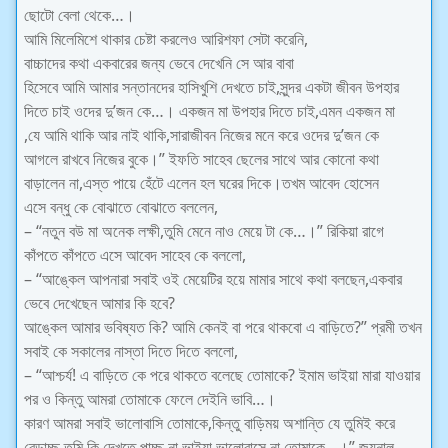
ছোটো বেলা থেকে…।
আমি মিলেমিশে থাকার চেষ্টা করলেও আরিশফা সেটা করেনি,
বাচ্চাদের কথা একবারের জন্য ভেবে দেখেনি সে আর বাবা
হিসেবে আমি আমার সন্তানদের হাসিখুশি দেখতে চাই,সুন্দর একটা জীবন উপহার
দিতে চাই ওদের দু’জন কে…। একজন মা উপহার দিতে চাই,এমন একজন মা
,যে আমি থাকি আর নাই থাকি,সারাজীবন নিজের মনে করে ওদের দু’জন কে
আগলে রাখবে নিজের বুকে।” ইফতি সাহেব ছেলের সাথে আর কোনো কথা
বাড়ালেন না,এস্ত পায়ে হেঁটে এলেন হল ঘরের দিকে।তখম আবেদ হোসেন
এসে বন্ধু কে বোঝাতে বোঝাতে বললেন,
– “নতুন বউ মা অনেক লক্ষী,তুমি মেনে নাও মেয়ে টা কে…।” রিকিয়া রাগে
কাঁপতে কাঁপতে এসে আবেদ সাহেব কে বললো,
– “আঙ্কেল আপনারা সবাই ওই মেয়েটির হয়ে মামার সাথে কথা বলছেন,একবার
ভেবে দেখেছেন আমার কি হবে?
আঙ্কেল আমার ভবিষ্যত কি? আমি কেনই বা পরে থাকবো এ বাড়িতে?” প্রমী তখন
সবাই কে সকালের নাস্তা দিতে দিতে বললো,
– “আশ্চর্য! এ বাড়িতে কে পরে থাকতে বলেছে তোমাকে? ইমাম ভাইয়া মারা যাওয়ার
পর ও কিন্তু আমরা তোমাকে ফেলে দেইনি ভাবি…।
কারণ আমরা সবাই ভালোবাসি তোমাকে,কিন্তু বাড়িময় অশান্তি যে তুমিই করে
বেড়াচ্ছ,তুমি কি দেখতে পাচ্ছ না ভাইয়া ভালোবাসে না তোমাকে…।” জয়নাল