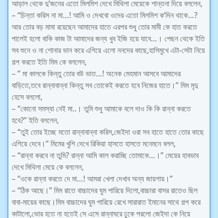
আড়াল থেকে দু’জনের এতো মিলমিশ দেখে মিথিলা মেয়েকে শান্তনা দিয়ে বললেন,
– “চিন্তা করিস না মা…! আমি ও দেখবো ওদের এতো মিলমিশ ক’দিন থাকে…?
আর তোর বড় মামা রয়েছেন আমাদের হাতে এরপর শুধু তোর মামী কে হাত করতে
পালেই হলো বাকি কাজ টা আমাদের জন্য খুব ইজি হয়ে যাবে…। পেছন থেকে ইতি
সব শুনে ও না শোনার ভান করে এগিয়ে এলো ননদের কাছে,হাসিমুখে এটা-সেটা নিয়ে
গল্প করতে ইতি মিম কে বললেন,
– ” মা কালকে কিন্তু তোর বউ ভাত…! অনেক মেহমান আসবে আমাদের
বাড়িতে,তবে রান্নাবান্না কিন্তু সব তোকেই করতে হবে নিজের হাতে।” মিম মৃদু
হেসে বললো,
– “কোনো সমস্যা নেই মা..। তুমি শুধু আমাকে বলে দাও কি কি রান্না করতে
হবে?” ইতি বললেন,
– “তুই তোর ইচ্ছে মতো রান্নাবান্না করিস,জেইদা ওরা সব হাতে হাতে তোর কাছে
এগিয়ে দেবে।” মিমের খুশি দেখে রিকিয়া হাসতে হাসতে মনেমনে বলল,
– “রান্না করবে না তুমি? রান্না আমি কাল করাচ্ছি তোমাকে…।” মেয়ের হাবভাব
দেখে মিথিলা মেয়ে কে বললেন,
– “ওকে রান্না করতে দে মা…! আমরা খেলা দেখাব অন্য জায়গায়।”
– “ঠিক আছে।” মিম রাতে বাচ্চাদের ঘুম পারিয়ে দিলো,বাচ্চারা বাসর রাতেও ছিল
বাবা-মায়ের কাছে।মিম বাচ্চাদের ঘুম পারিয়ে রেখে সারারাত ইমানের সাথে গল্প করে
কাটালো,ভোর হতে না হতেই সে এসে রান্নাঘরে ঢুকে পরলো জেইদা কে নিয়ে