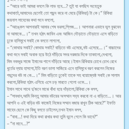
– “আরে ভাই আমরা বললে কি লাভ হবে…? তুই যা বলছিস অহেতুক
কথাবার্তা,আমাদের ছেলেই তো পছন্দ করে না মেয়ে (রিকিয়া) টা কে।” রিকিয়া
জয়নাল সাহেবের কথা শুনে বললো,
– “আঙ্কেল আপনারাই আমার শেষ ভরসা,প্লিজ…। আপনারা এভাবে ভুল বুঝবেন
না আমাকে…।” তখন হঠাৎ জাবিন এবং আজিন দৌড়াতে দৌড়াতে এসে বাড়িতে
ঢুকে হাসিমুখে সবাই কে বলতে লাগলো,
– “কোথায় সবাই? কোথায় সবাই? বাড়িতে বউ এসেছে,বউ এসেছে…।” বাচ্চাদের
কথা শুনে সবাই অবাক হয়ে উঠে দাঁড়িয়ে সদর দরজার দিকে তাকালো,দেখলো,
মিম নববধূর সাজে ইমানের পাশে দাঁড়িয়ে আছে।ইমান রিকিয়ার চোখে চোখ রেখে
ধূর্তের ন্যায় হাসলো,ইতি বরণ ডালা সাজিয়ে এনে হাসিমুখে বরণ করলেন নিজের
পছন্দের বউ মা কে…।” মিম বাড়িতে ঢুকেই তাকে সহ বয়োজ্যেষ্ঠ সবাই কে সালাম
করলো,রিকিয়া হঠাৎ এগিয়ে এসে চড় মারতে গেলো ওকে…।
ইমান সাথে সাথে দু’জনে মাঝে বাঁধা হয়ে দাঁড়ালো,রিকিয়া কে বলল,
– “সাবধান,আমি কিন্তু আমার বউয়ের অসম্মান সহ্য করবো না এ বাড়িতে…। আর
আপনি ও এই বাড়ির বউ কাজেই নিজের সম্মান বজায় রাখুন ঠিক আছে?” ইফতি
সাহেব ছেলে কে কিছু বলতে চাইলেন,তখন ইমান বলল,
– “বাবা…! কথা দিয়ে কথা রাখার কথা তুমি ভুলে গেলে কি ভাবে?”
– “না মানে…?”