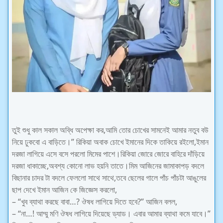
তুই শুধু কাল সকাল অব্ধি অপেক্ষা কর,আমি তোর চোখের সামনেই আমার নতুব বউ
নিয়ে ঢুকবো এ বাড়িতে।” রিকিয়া অবাক চোখে ইমানের দিকে তাকিয়ে রইলো,ইমান
দরজা লাগিয়ে এসে বসে পরলো মিমের পাশে।রিকিয়া জোরে জোরে বাহিরে দাঁড়িয়ে
দরজা ধাকাচ্ছে,অবশ্য কোনো লাভ হয়নি তাতে।মিম আজিনের জামাকাপড় বদলে
বিছানার চাদর টা বদলে ফেললো সাথে সাথে,তবে ছেলের গালে পাঁচ পাঁচটা আঙুলের
ছাপ দেখে ইমান আজিন কে জিজ্ঞেস করলো,
– “খুব ব্যাথা করছে বাবা…? ঔষধ লাগিয়ে দিতে হবে?” আজিন বলল,
– “না…! আম্মু মণি ঔষধ লাগিয়ে দিয়েছে ড্যাড। এবার আমার ব্যাথা কমে যাবে।”