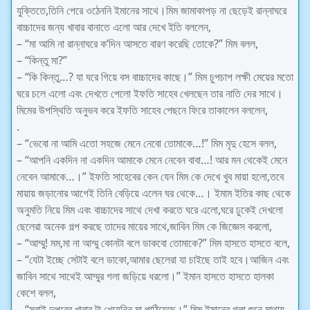
যুক্তিতে,তিনি পেরে ওঠেননি ইমানের সাথে।মিম জামাকাপড় না ছেড়েই রান্নাঘরে
বাচ্চাদের জন্য খাবার বানাতে এলো আর দেখে ইতি বললেন,
– “মা আমি না রান্নাঘরে ক’দিন আসতে বারণ করেছি তোকে?” মিম বলল,
– “কিন্তু মা?”
– “কি কিন্তু…? যা ঘরে গিয়ে বস বাচ্চাদের কাছে।” মিম চুপচাপ লক্ষী মেয়ের মতো
ঘরে চলে এলো এবং দেখতে পেলো ইফতি সাহেব খেলছেন তার নাতি দের সাথে।
মিমের উপস্থিতি অনুভব করে ইফতি সাহেব পেছনে ফিরে তাকালেন বললেন,
.
– “ভেবো না আমি এতো সহজে মেনে নেবো তোমাকে…!” মিম মৃদু হেসে বলল,
– “আপনি একদিন না একদিন আমাকে মেনে নেবেন বাবা…! আর মন থেকেই মেনে
নেবেন আমাকে…।” ইফতি সাহেবের কেন যেন মিম কে দেখে খুব মায়া হলো,তবে
মায়ায় জড়ানোর আগেই তিনি বেড়িয়ে এলেন ঘর থেকে…। ইমাম ইতির কাছ থেকে
অনুমতি নিয়ে মিম এবং বাচ্চাদের সাথে দেখা করতে ঘরে এলো,ঘরে ঢুকেই দেখলো
ছেলেরা অনেক গল্প করছে তাদের মায়ের সাথে,জাবিন মিম কে জিজ্ঞেস করলো,
– “আম্মু! মম,মা না আম্মু কোনটা বলে ডাকবো তোমাকে?” মিম হাসতে হাসতে বলে,
– “যেটা ইচ্ছে সেটাই বলে ডাকো,আমার ছেলেরা যা চাইছে তাই হবে।আজিন এবং
জাবিন সাথে সাথেই আম্মুর গলা জড়িয়ে ধরলো।” ইমান হাসতে হাসতে হালকা
কেশে বলল,
– “সবাই দুপুরের খাবার টা খেয়েনিন,মা পাঠিয়েছে।” মিম ইমানের গলা শুনে মাথায়