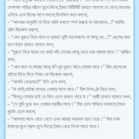
তৎক্ষনাৎ শাড়ির আঁচল তুলে দিলো,ইমান মিটিমিটি হাসতে লাগলো তা দেখে,অতঃপর
এগিয়ে এসে মিমের পাশে বসলো,ফিসফিস করে বললো,
– “আপনার অনুমতি না নিয়ে আমি কখনো স্পর্শ করবো না আপনাকে…!” জাবিন
হঠাৎ জিজ্ঞেস করলো,
– “কেন ঘুরতে নিয়ে যাবে না ড্যাড! তুমি ভালোবাসো না আম্মু কে…?” ছেলের কথা
শুনে ইমান হাসতে হাসতে বলল,
– “ঘুরতে নিয়ে যাবো তো বাবা! যদি তোমার আম্মু যেতে চায় আমার সাথে।” আজিন
বলল,
– “কেন যাবে না,আমার আম্মু মণি খুব ঘুরতে যাবে তোমার সাথে।” মিম ছেলেদের
খাইয়ে দিতে দিতে ইমান কে জিজ্ঞেস করলো,
– “আপনি খেয়েছেন?” ইতি এসে বলল,
– “না ভাবি,ভাইয়া বলেছে তোমার সাথে খাবে।” মিম উৎকণ্ঠা নিয়ে বলল,
– “কিন্তু তোমার ভাই যে খিদে চেপে রাখতে পারে না।” প্রমী হাসতে হাসতে বলল,
– “সে তুমি বুঝে নাও তোমার স্বামীর সাথে।” মিম চোখ পাকিয়ে তাকালো,ইমান
মুচকি হেসে বললো,
– “আপনার সাথে খেতে খেতে এখন আমার অভ্যাস হয়ে গেছে।” মিম তখন
ইমানের মুখে গ্রাস তুলে দিলো,ইমান খেয়ে নিলো সাথে সাথে।
.