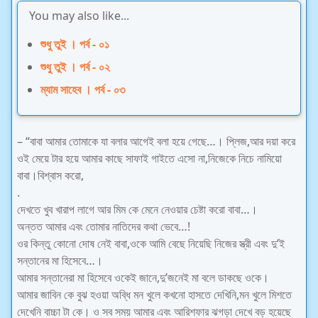
You may also like...
শুধু তুই । পর্ব - ০১
শুধু তুই । পর্ব - ০২
ম্যাম সাহেব । পর্ব - ০৩
– “বাবা আমার তোমাকে যা বলার আগেই বলা হয়ে গেছে…। প্লিজ,আর দয়া করে
ওই মেয়ে টার হয়ে আমার কাছে সাফাই গাইতে এসো না,নিজেকে নিচে নামিয়ো
বাবা।বিশ্বাস করো,
.
দেখতে খুব খারাপ লাগে আর মিম কে মেনে নেওয়ার চেষ্টা করো বাবা…।
অন্তত আমার এবং তোমার নাতিদের কথা ভেবে…!
ওর কিন্তু কোনো দোষ নেই বাবা,ওকে আমি বেছে নিয়েছি নিজের স্ত্রী এবং দু’ই
সন্তানের মা হিসেবে…।
আমার সন্তানেরা মা হিসেবে ওকেই জানে,দু’জনেই মা বলে ডাকছে ওকে।
আমার জাবিন কে বুঝ হওয়া অব্ধি মন খুলে কখনো হাসতে দেখিনি,মন খুলে মিশতে
দেখেনি বাচ্চা টা কে। ও সব সময় আমার এবং আরিশফার ঝগড়া দেখে বড় হয়েছে