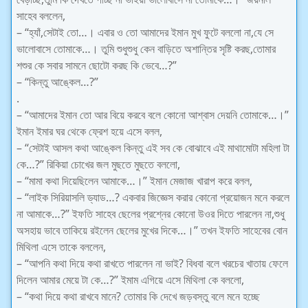
সাহেব বললেন,
– “হ্যাঁ,সেটাই তো…। এবার ও তো আমাদের ইমান মুখ ফুটে বললো না,যে সে
ভালোবাসে তোমাকে…। তুমি শুধুশুধু কেন বাড়িতে অশান্তির সৃষ্টি করছ,তোমার
শশুর কে সবার সামনে ছোটো করছ কি ভেবে…?”
– “কিন্তু আঙ্কেল…?”
.
– “আমাদের ইমান তো আর বিয়ে করবে বলে কোনো আশ্বাস দেয়নি তোমাকে…।”
ইমান ইমার ঘর থেকে ফ্রেশ হয়ে এসে বলল,
– “সেটাই আসল কথা আঙ্কেল কিন্তু এই সব কে বোঝাবে এই মাথামোটা মহিলা টা
কে…?” রিকিয়া চোখের জল মুছতে মুছতে বললো,
– “মামা কথা দিয়েছিলেন আমাকে…।” ইমান মেজাজ খারাপ করে বলল,
– “লাইক সিরিয়াসলি ড্যাড…? একবার জিজ্ঞেস করার কোনো প্রয়োজন মনে করলে
না আমাকে…?” ইফতি সাহেব ছেলের প্রশ্নের কোনো উওর দিতে পারলেন না,শুধু
অসহায় ভাবে তাকিয়ে রইলেন ছেলের মুখের দিকে…।” তখন ইফতি সাহেবের বোন
মিথিলা এসে তাকে বললেন,
– “আপনি কথা দিয়ে কথা রাখতে পারলেন না ভাই? বিধবা বলে খরচের খাতায় ফেলে
দিলেন আমার মেয়ে টা কে…?” ইমাম এগিয়ে এসে মিথিলা কে বললো,
– “কথা দিয়ে কথা রাখবে মানে? তোমার কি দেখে জড়বস্তু বলে মনে হচ্ছে