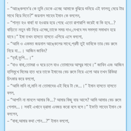
.
– “আঙ্কেলদে’র কে তুমি ডেকে এনেছ আমাকে বুঝিয়ে শুনিয়ে এই ফালতু মেয়ে টার
সাথে বিয়ে দিতে?” জয়নাল সাহেব ইমান কে বললেন,
– “শান্ত হও বাবা! যা হওয়ার হয়ে গেছে এতো রাগারাগি করেই বা কি হবে…?
বাড়িতে নতুন বউ নিয়ে এসেছ,তাকে সময় দাও,দেখবে সব সমস্যা সমাধান হয়ে
যাবে।” ইমা তখন হাসতে হাসতে এগিয়ে এসে বললো,
– “আমি ও একমত জয়নাল আঙ্কেলের সাথে,প্রমী তুই ভাবিকে তার বেড রুমে
নিয়ে যা…। আজিন জাবিন?
– “হ্যাঁ,ফুপি…।”
– “যাও বাবা,তোমরা ও ঘরে চলে যাও তোমাদের আম্মুর সাথে।” জাবিন এবং আজিন
হাসিমুখে মিমের হাত ধরে তাকে ইমানের বেড রুমে নিয়ে এলো আর তখন রিকিয়া
চিৎকার করে বললো,
– “আমি মানি না,মানি না তোমাদের এই বিয়ে টা কে…।” ইমান হাসতে হাসতে
বলল,
– “আপনি না মানলে আমার কি…? আমার কিছু যায় আসে? আমি আমার বেড রুমে
গেলাম…। সবাই এখানে ড্রামা এনজয় করো বসে বসে।” ইফতি সাহেব ইমান কে
বললেন,
– “বাবা,আমার কথা শোন…?” ইমান বললো,