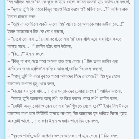
মিম আজিন সহ জাবিন কে বুকে জড়িয়ে ধরলো,জাবিন মনমরা হয়ে ড্যাড কে বললো,
– “ড্যাড,তুমি কি এতো কিছুর পরেও বিয়ে করবে ওই মহিলা কে…?” আজিন নাক
টানতে টানতে বলল,
– “তুমি না বলেছিলে একটা ভালো ‘মম’ এনে দেবে আমাকে আর ভাইয়া কে…!”
ইমান আড়চোখে মিম কে দেখে বললো,
– “দেবো তো বাবা…! দোয়া করো,তোমার ‘মা’ যেন রাজি হয়ে যায় বিয়ে করতে
আমার সাথে…।” জাবিন হঠাৎ বলে উঠলো,
– “কি…?” ইমান বললো,
– “কিছু না বাবা,শুয়ে পরো অনেক রাত হয়ে গেছে।” মিম তখন জাবিন এবং
আজিনের জন্য হরলিক’স বানিয়ে আনলো,জাবিন জিজ্ঞেস করলো,
– “আম্মু তুমি কি করে বুঝতে পারো আমাদের খিদে লেগেছে?” মিম মৃদু হেসে
বাচ্চাদের কপালে চুমু খেয়ে বলল,
– “মায়েরা সব বুঝে যায়…। তার সন্তানদের চেহারা দেখে।” আজিন বললো,
– “ড্যাড,তুমি আমাদের আম্মু মণি কে বিয়ে করতে পারো না?” জাবিন বলল,
– “সেটাই,অন্য কোথাও কেন তোমায় ‘মম’ খুঁজতে যেতে হবে?” ইমান মিম উভয়ে
বাচ্চাদের কথা শুনে মিটিমিটি হাসতে লাগলো,মিম বাচ্চাদের ঘুম পারিয়ে দিলো প্রায়
আধ ঘন্টা আগে…। তারপর ইমান অসহায় ভাবে মিম কে বলল,
.
– “বুঝতে পারছি,আমি আপনার ওপরে অনেক চাপ হয়ে গেছে।” মিম বলল,