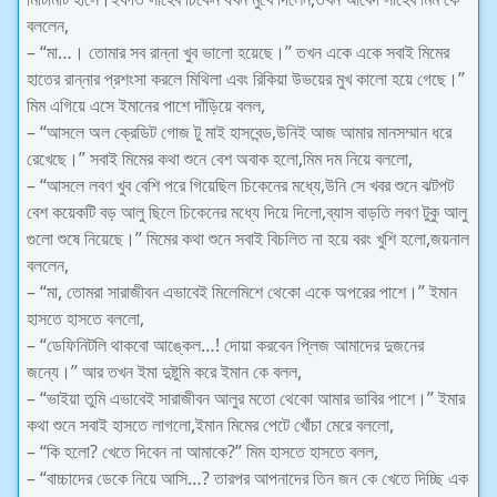
বললেন,
– “মা…। তোমার সব রান্না খুব ভালো হয়েছে।” তখন একে একে সবাই মিমের
হাতের রান্নার প্রশংসা করলে মিথিলা এবং রিকিয়া উভয়ের মুখ কালো হয়ে গেছে।”
মিম এগিয়ে এসে ইমানের পাশে দাঁড়িয়ে বলল,
– “আসলে অল ক্রেডিট গোজ টু মাই হাসবেন্ড,উনিই আজ আমার মানসম্মান ধরে
রেখেছে।” সবাই মিমের কথা শুনে বেশ অবাক হলো,মিম দম নিয়ে বললো,
– “আসলে লবণ খুব বেশি পরে গিয়েছিল চিকেনের মধ্যে,উনি সে খবর শুনে ঝটপট
বেশ কয়েকটি বড় আলু ছিলে চিকেনের মধ্যে দিয়ে দিলো,ব্যাস বাড়তি লবণ টুকু আলু
গুলো শুষে নিয়েছে।” মিমের কথা শুনে সবাই বিচলিত না হয়ে বরং খুশি হলো,জয়নাল
বললেন,
– “মা, তোমরা সারাজীবন এভাবেই মিলেমিশে থেকো একে অপরের পাশে।” ইমান
হাসতে হাসতে বললো,
– “ডেফিনিটলি থাকবো আঙ্কেল…! দোয়া করবেন প্লিজ আমাদের দুজনের
জন্যে।” আর তখন ইমা দুষ্টুমি করে ইমান কে বলল,
– “ভাইয়া তুমি এভাবেই সারাজীবন আলুর মতো থেকো আমার ভাবির পাশে।” ইমার
কথা শুনে সবাই হাসতে লাগলো,ইমান মিমের পেটে খোঁচা মেরে বললো,
– “কি হলো? খেতে দিবেন না আমাকে?” মিম হাসতে হাসতে বলল,
– “বাচ্চাদের ডেকে নিয়ে আসি…? তারপর আপনাদের তিন জন কে খেতে দিচ্ছি এক