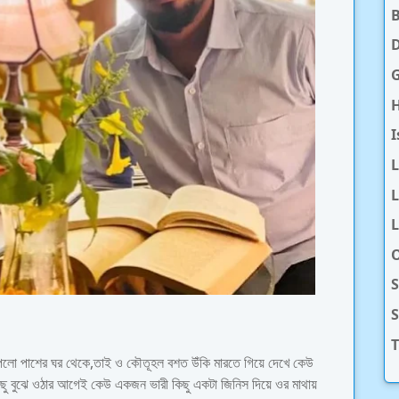
D
H
I
L
L
O
S
T
ে পেলো পাশের ঘর থেকে,তাই ও কৌতূহল বশত উঁকি মারতে গিয়ে দেখে কেউ
ছু বুঝে ওঠার আগেই কেউ একজন ভারী কিছু একটা জিনিস দিয়ে ওর মাথায়