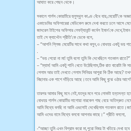
আঘাত করে পেছন থেকে।
সকালে গার্লস কোয়ার্টারে হুলুস্থুল কাণ্ড বেঁধে যায়,মেয়েটি’কে 
একাডেমির অফিসারেরা মেডিকেল রুমে দেখা করতে চলে আসে মেয়েটি
জাদরেল টাইপের অফিসার লেফট্যানান্ট কর্নেল ইমান’কে দেখে,ইমান
তাই সে ক্যাপ্টেন প্রীতি’কে ডেকে বলে,
– “আপনি প্লিজ মেয়েটির সাথে কথা বলুন,ও বোধহয় একটু ভয় পাচ
.
– “ভয় পেয়ো না মা! তুমি বলো তুমি কি দেখেছিলে গতকাল রাতে?
– “ম্যাম! আমি একটু পানি খেতে উঠেছিলাম,ঠিক রাত বারোটা কি 
পেলাম আর তাই দেখতে গেলাম সিনিয়র আপুরা কি ঠিক আছে? তখন 
বিছানার এক পাশে দাঁড়িয়ে আছে।তবে আমি কিছু বুঝে ওঠার আগ
তারপর আমার কিছু মনে নেই,যতদূর মনে পরে লোকটা হন্তদন্ত হয়ে
বোধহয় গার্লস কোয়ার্টার লাগোয়া নারকেল গাছ বেয়ে অতিদ্রুত নেমে
আমি মিথ্যে বলছি না আমি এগুলোই দেখেছিলাম গতকাল রাতে।জান
আমি ওদের নামে মিথ্যে বলবো আপনার কাছে।” প্রীতি বললো,
-“আচ্ছা তুমি এখন বিশ্রাম করো মা,পুরো বিষয় টা খতিয়ে দেখা হ