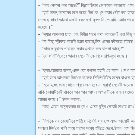
– “আর কোনো খবর আছে?” ব্রিগেডিয়ার জেনারেল আশরাফ এসে
– “হ্যাঁ ইমান,আমাদের মনে হচ্ছে মিম’কে খুন করার চেষ্টা ক
দেখেছে কারণ আমরা একটা রক্তমাখা ফুলদানি পেয়েছি যেটার গায়ে মিম
হয়েছে।”
– “স্যার আপনারা ছায়া এবং বিথীর সাথে কথা বলেছেন? ওরা কিছু
– “না কিছু স্বীকার করেনি উল্টো বললো,মিম ওদের ফাঁসাতে চাইছে
– “তাহলে বুঝতে পারছেন স্যার এখানে কত ঘাপলা আছে?”
– “ডেফিনিটলি,তবে আমার মেয়ে টা কে নিয়ে দুশ্চিন্তা হচ্ছে।
– “হুমম,আমারো জনাব,এমন তো কখনো হয়নি এর আগে।দেখা যাবে 
– “হ্যাঁ,তবে আপাতত মিম’কে অনেক সিকিউরিটি’র মধ্যে রাখতে হ
– “মনে হচ্ছে তার কোনো প্রয়োজন হবে না স্যার! মেয়েটি অনেক 
নাকি কোয়ার্টারেই থাকবে আর আর আসল অপরাধী’কে বামাল সমে
আমার কাছে।” ইমান বললো,
– “বাহ! এতো অসুস্থতার মধ্যে ও এতো বুদ্ধি মেয়েটি মাথায় রাখে
– “মিম’কে ওর কোয়ার্টারে পাঠিয়ে দিয়েছি স্যার,ও এখন ভালোই 
সকালে মিম’কে খালি পায়ে ঘাসের মধ্যে হাঁটতে দেখে,ইমান এসে জি