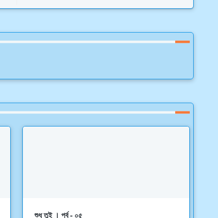
শুধু তুই । পর্ব - ০৫