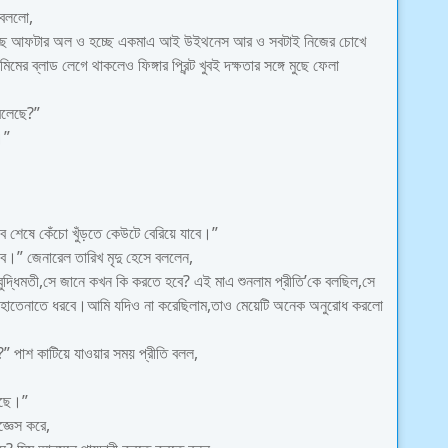
 বললো,
রা হয়েছে আফটার অল ও হচ্ছে একমাএ আই উইথনেস আর ও সবটাই নিজের চোখে
ের ব্লাড লেগে থাকলেও ফিঙ্গার প্রিন্ট খুবই দক্ষতার সঙ্গে মুছে ফেলা
 বলেছে?”
।”
শেষে কেঁচো খুঁড়তে কেউটে বেরিয়ে যাবে।”
বে।” জেনারেল তারিখ মৃদু হেসে বললেন,
বুদ্ধিমতী,সে জানে কখন কি করতে হবে? এই মাএ শুনলাম প্রীতি’কে বলছিল,সে
ত হাতেনাতে ধরবে।আমি যদিও না করেছিলাম,তাও মেয়েটি অনেক অনুরোধ করলো
?” পাশ কাটিয়ে যাওয়ার সময় প্রীতি বলল,
আছে।”
জ্ঞেস করে,