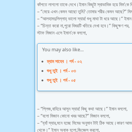
কাঁপতে লাগলো তাকে দেখে।ইমান কিছুটা স্বাভাবিক হয়ে মিম’কে 
– “মেয়ে এখন কেমন আছো তুমি? তোমার শরীর কেমন আছে?” মিম
– “আলহামদুলিল্লাহ্ ভালো স্যার! শুধু মাথা টা ধরে আছে।” ইমা
– “চিন্তা করো না,পুরো বিষয়টি খতিয়ে দেখা হবে।” কিছুক্ষণ পর,
স্টাফ মিজান এসে ইমান’কে বললো,
You may also like...
ম্যাম সাহেব । পর্ব - ০২
শুধু তুই । পর্ব - ০৩
শুধু তুই । পর্ব - ০৫
– “প্লিজ,বাহিরে আসুন স্যার! কিছু কথা আছে।” ইমান বললো,
– “বলো মিজান কোনো খবর আছে?” মিজান বললো,
– “হ্যাঁ স্যার,মনে হচ্ছে মিমের অনুমান টাই ঠিক আছে।কারণ আমরা
থেকে।” ইমান অবাক হলো,জিজ্ঞেস করলো,