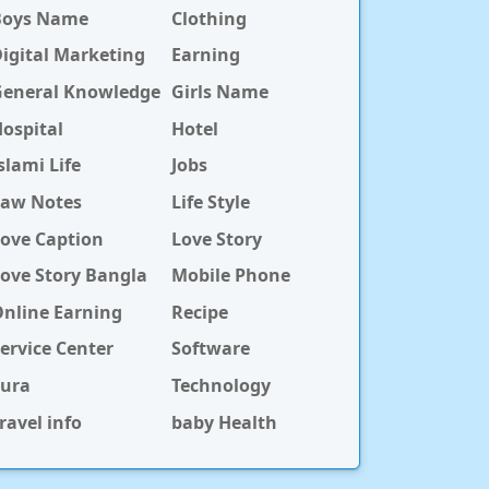
Boys Name
Clothing
igital Marketing
Earning
General Knowledge
Girls Name
ospital
Hotel
slami Life
Jobs
Law Notes
Life Style
ove Caption
Love Story
ove Story Bangla
Mobile Phone
nline Earning
Recipe
ervice Center
Software
Sura
Technology
ravel info
baby Health