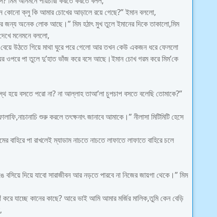
বসে? মিম আনমনে পায়চারী করতে করতে বলল,
,মানে কোনো ক্লু কি আমার চোখের আড়ালে রয়ে গেছে?” ইমান বললো,
নোর জন্য অনেক লোক আছে।” মিম হঠাৎ মুখ তুলে ইমানের দিকে তাকালো,মিম
দেখে মনেমনে বললো,
ি বেয়ে উঠতে গিয়ে মাথা ঘুরে পরে গেলো আর তখন কেউ একজন ধরে ফেললো
 ওপরে পা তুলে দু’হাত ভাঁজ করে বসে আছে।ইমান চোখ গরম করে মিম’কে
ুস্থ হয়ে বসতে পরো না? না আল্লাহ তাআ’লা চুপচাপ বসতে বলেছি তোমাকে?”
ালাফি,নাচানাচি শুরু করলে তৎক্ষনাৎ জানাবে আমাকে।” নীলাসা মিটিমিটি হেসে
ের বাহিরে পা রাখলেই ম্যাডাম নাচতে নাচতে লাফাতে লাফাতে বাহিরে চলে
ঙে বসিয়ে দিয়ে যাবো সারাজীবন আর নড়তে পারবে না নিজের জায়গা থেকে।” মিম
করে যাচ্ছে কানের কাছে? আরে ভাই আমি আমার মর্জির মালিক,তুমি কেন বেড়ি
,