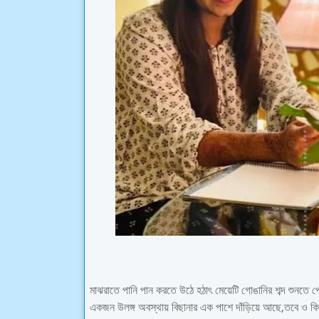
মাঝরাতে পানি পান করতে উঠে হঠাৎ মেয়েটি গোঙানির শব্দ শুনত
একজন উলঙ্গ অবস্থায় বিছানার এক পাশে দাঁড়িয়ে আছে,তবে ও কি