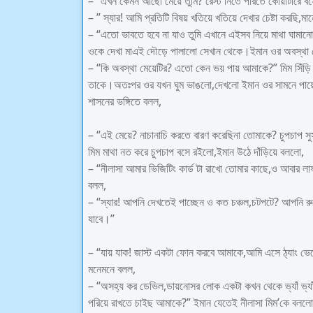
– “এখন কেমন আছো মেয়ে তুমি? রেস্ট নিতে পারতে কোয়ার্টারে 
– ” স্যার! আমি প্রতিটি বিষয় খতিয়ে খতিয়ে দেখার চেষ্টা করছি
– “এতো ভাবতে হবে না যাও তুমি এখানে এইসব নিয়ে মাথা ঘামা
ওকে দেখা মাএই দৌড়ে পালালো সেখান থেকে।ইমান ওর অবস্থা 
– “কি অবস্থা মেয়েটির? এতো কেন ভয় পায় আমাকে?” মিম সিঁড়
তাকে।অতঃপর ওর যখন ঘুম ভাঙলো,দেখলো ইমান ওর সামনে পায়ের
শাসনের ভঙ্গিতে বলল,
– “এই মেয়ে? নাচানাচি করতে বারণ করেছিনা তোমাকে? চুপচাপ স
মিম মাথা নত করে চুপচাপ বসে রইলো,ইমান উঠে দাঁড়িয়ে বললো,
– “নীলাসা আমার ভিজিটিং কার্ড টা রাখো তোমার কাছে,ও আবার লাফ
বলল,
– “স্যার! আপনি দেখতেই পাচ্ছেন ও কত চঞ্চল,চটপটে? আপনি রুম
যাবে।”
– “যায় যাক! জাস্ট একটা ফোন করবে আমাকে,আমি এসে ঠ্যাং ভে
মনেমনে বলল,
– “অসহ্য কর ডেভিল,ডায়নোসর লোক একটা কখন থেকে ভ্যাঁ ভ্যাঁ 
পরিয়ে রাখতে চাইছ আমাকে?” ইমান যেতেই নীলাসা মিম’কে বললো