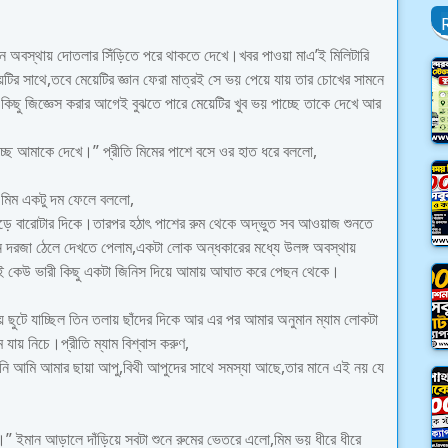
অজ্ঞান অবস্থায় দোতলার সিঁড়িতে পরে থাকতে দেখে।খবর পাওয়া মাএ’ই মিলিটারি
র সাথে,তবে মেয়েটির জ্ঞান ফেরা মাত্রই সে ভয় পেয়ে যায় তার চোখের সামনে
 কিছু জিজ্ঞেস করার আগেই বুঝতে পারে মেয়েটির খুব ভয় পাচ্ছে তাকে দেখে আর
্ছে আমাকে দেখে।” প্রীতি মিমের পাশে বসে ওর হাত ধরে বললো,
” মিম একটু দম ফেলে বললো,
সাড়ে বারোটার দিকে।তারপর হঠাৎ পাশের রুম থেকে অদ্ভুত সব আওয়াজ শুনতে
দরজা ঠেলে দেখতে পেলাম,একটা লোক অন্ধকারের মধ্যে উলঙ্গ অবস্থায়
েই কেউ ভারী কিছু একটা জিনিস দিয়ে আমায় আঘাত করে পেছন থেকে।
 ছুটে যাচ্ছিল তিন তলায় ছাঁদের দিকে আর এর পর আমার অনুমান ম্যাম লোকটা
 যায় নিচে।প্রীতি ম্যাম বিশ্বাস করুণ,
ি আমি আমার ছায়া আপু,বিথী আপুদের সাথে সমস্যা আছে,তার মানে এই নয় যে
বে।” ইমান আড়ালে দাঁড়িয়ে সবটা শুনে রুমের ভেতরে এলো,মিম ভয় ধীরে ধীরে