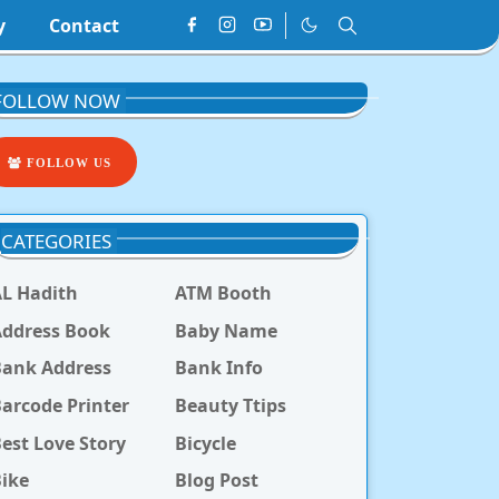
y
Contact
FOLLOW NOW
FOLLOW US
CATEGORIES
L Hadith
ATM Booth
ddress Book
Baby Name
Bank Address
Bank Info
arcode Printer
Beauty Ttips
est Love Story
Bicycle
ike
Blog Post