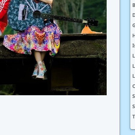
D
H
I
L
L
O
S
T