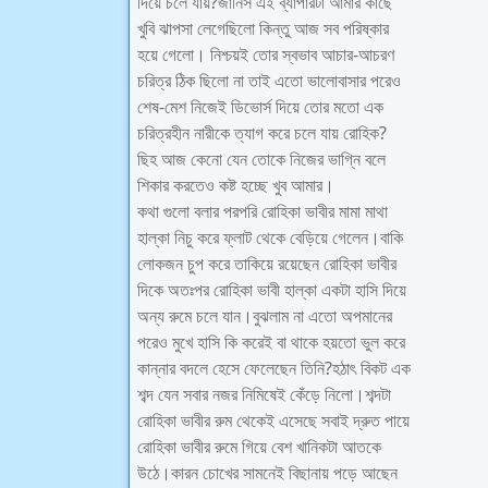
দিয়ে চলে যায়?জানিস এই ব্যাপারটা আমার কাছে
খুবি ঝাপসা লেগেছিলো কিন্তু আজ সব পরিষ্কার
হয়ে গেলো। নিশ্চয়ই তোর স্বভাব আচার-আচরণ
চরিত্র ঠিক ছিলো না তাই এতো ভালোবাসার পরেও
শেষ-মেশ নিজেই ডিভোর্স দিয়ে তোর মতো এক
চরিত্রহীন নারীকে ত্যাগ করে চলে যায় রোহিক?
ছিহ আজ কেনো যেন তোকে নিজের ভাগ্নি বলে
শিকার করতেও কষ্ট হচ্ছে খুব আমার।
কথা গুলো বলার পরপরি রোহিকা ভাবীর মামা মাথা
হাল্কা নিচু করে ফ্লাট থেকে বেড়িয়ে গেলেন।বাকি
লোকজন চুপ করে তাকিয়ে রয়েছেন রোহিকা ভাবীর
দিকে অতঃপর রোহিকা ভাবী হাল্কা একটা হাসি দিয়ে
অন্য রুমে চলে যান।বুঝলাম না এতো অপমানের
পরেও মুখে হাসি কি করেই বা থাকে হয়তো ভুল করে
কান্নার বদলে হেসে ফেলেছেন তিনি?হঠাৎ বিকট এক
শব্দ যেন সবার নজর নিমিষেই কেঁড়ে নিলো।শব্দটা
রোহিকা ভাবীর রুম থেকেই এসেছে সবাই দ্রুত পায়ে
রোহিকা ভাবীর রুমে গিয়ে বেশ খানিকটা আতকে
উঠে।কারন চোখের সামনেই বিছানায় পড়ে আছেন