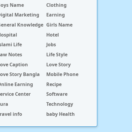
Boys Name
Clothing
igital Marketing
Earning
General Knowledge
Girls Name
ospital
Hotel
slami Life
Jobs
Law Notes
Life Style
ove Caption
Love Story
ove Story Bangla
Mobile Phone
nline Earning
Recipe
ervice Center
Software
Sura
Technology
ravel info
baby Health