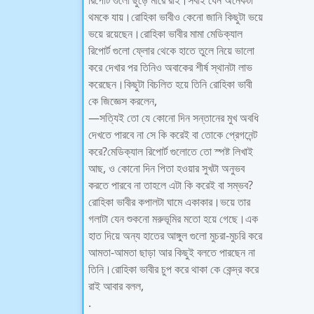
রিপোর্ট গুলো ছুড়ে মারে রাই।সবাই যেন অনেকটা
থমকে যায়।রোহিকা ভাবীও কেনো জানি কিছুটা ভয়ে
ভয়ে রয়েছেন।রোহিকা ভাবীর মামা মেডিক্যাল
রিপোর্ট গুলো ফ্লোর থেকে হাতে তুলে নিয়ে ভালো
করে দেখার পর তিনিও অবাকের শীর্ষ স্থানটা লাভ
করেছেন।কিছুটা বিচলিত হয়ে তিনি রোহিকা ভাবী
কে জিজ্ঞেস করলেন,
—সত্যিই তো যে কোনো দিন সন্তানের মুখ অবধি
দেখতে পারবে না সে কি করেই বা তোকে প্রেগনেন্ট
করে?মেডিক্যাল রিপোর্ট গুলোতে তো স্পষ্ট লিখাই
আছ, ও কোনো দিন পিতা হওয়ার সুখটা অনুভব
করতে পারবে না তাহলে এটা কি করেই বা সম্ভব?
রোহিকা ভাবীর কপালটা ঘামে একাকার।ভয়ে তার
গলাটা যেন শুকনো মরুভূমির মতো হয়ে গেছে।এক
হাত দিয়ে অন্য হাতের আঙ্গুল গুলো মুচরা-মুচরি করে
আমতা-আমতা ছাড়া আর কিছুই বলতে পারছেন না
তিনি।রোহিকা ভাবীর চুপ করে থাকা কে কেন্দ্র করে
রাই আবার বলল,
.