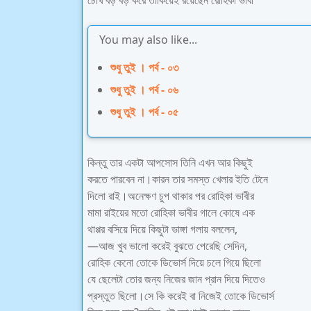
চোখ বড় বড় করে তাকিয়েই রয়েছেন রোহিকা ভাবী
You may also like...
শুধু তুই । পর্ব - ০৩
শুধু তুই । পর্ব - ০৬
শুধু তুই । পর্ব - ০৫
কিন্তু তার একটা আপসোস তিনি এখন আর কিছুই
করতে পারবেন না।কারন তার সমস্ত খেলার ইতি টেনে
দিলো রাই।অনেক্ষণ চুপ থাকার পর রোহিকা ভাবীর
মামা রাইয়ের মতো রোহিকা ভাবীর গালে কোষে এক
থাপ্পর বসিয়ে দিয়ে কিছুটা ভাঙ্গা গলায় বললেন,
—আজ খুব ভালো করেই বুঝতে পেরেছি সেদিন,
রোহিক কেনো তোকে ডিভোর্স দিয়ে চলে গিয়ে ছিলো
যে ছেলেটা তোর জন্য নিজের জান প্রান দিয়ে দিতেও
প্রস্তুত ছিলো।সে কি করেই বা নিজেই তোকে ডিভোর্স