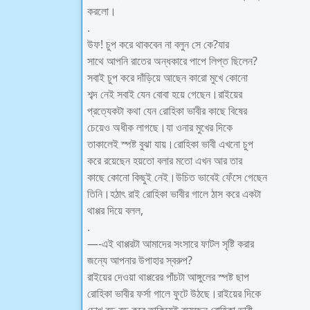
করলো।
.
উফ! চুপ করে থাকবেন না বলুন সে কে?যার
সাথে আপনি রাতের অন্ধকারে পাপে লিপ্ত ছিলেন?
সবাই চুপ করে দাঁড়িয়ে আছেন কারো মুখে কোনো
শব্দ নেই সবাই যেন বোবা হয়ে গেছেন।রাইয়ের
প্রত্যেকটা কথা যেন রোহিকা ভাবীর কাছে বিষের
চেয়েও অধীক লাগছে।যা ওনার মুখের দিকে
তাকালেই স্পষ্ট বুঝা যায়।রোহিকা ভাবী এখনো চুপ
করে রয়েছেন হয়তো বলার মতো এখন আর তার
কাছে কোনো কিছুই নেই।উচিত ভাবেই ফেঁসে গেছেন
তিনি।হঠাৎ রাই রোহিকা ভাবীর গালে ঠাস করে একটা
থাপ্পর দিয়ে বলল,
.
—-এই থাপ্পরটা আমাদের সংসারে ফাটল সৃষ্টি করার
জন্যে আপনার উপাহার স্বরুপ?
রাইয়ের দেওয়া থাপ্পরের পাঁচটা আঙ্গুলের স্পষ্ট ছাপ
রোহিকা ভাবীর ফর্সা গালে ফুটে উঠছে।রাইয়ের দিকে