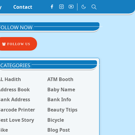
y
Contact
FOLLOW NOW
FOLLOW US
CATEGORIES
L Hadith
ATM Booth
ddress Book
Baby Name
Bank Address
Bank Info
arcode Printer
Beauty Ttips
est Love Story
Bicycle
ike
Blog Post