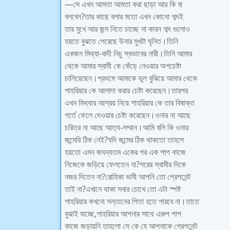
—সে এখন আমতা আমতা করা ছাড়া আর কি বা
বলবেন?তার কাছে বলার মতো এখন কোনো শব্দই
তার মুখে আর জন্ম নিতে চাচ্ছে না কারন শব্দ গুলোও
হয়তে বুঝতে পেরেছে উনার মুখটা ঘৃনিত।তিনি
একজন মিথ্যা-বাদী নিচু স্বভাবের নারী।তিনি আমার
থেকে আমার স্বামী কে কেঁড়ে নেওয়ার অপচেষ্টা
চালিয়েছেন।প্রথমে আমাকে ভুল বুঝিয়ে আমার থেকে
শাহরিয়ার কে আলাদা করার চেষ্টা করেছেন।তারপর
এখন মিথ্যার আশ্রয় নিয়ে শাহরিয়ার কে তার বিষাক্ত
গর্তে ফেলে দেওয়ার চেষ্টা করেছেন।ওনার না আছে
চরিত্র না আছে আত্য-সম্মান।আমি বলি কি ওনার
জন্মেরি ঠিক নেই?যদি জন্মের ঠিক থাকতো তাহলে
হয়তো এমন জঘন্যতম একের পর এক পাপ কাজে
নিজেকে জড়িয়ে ফেলতেন না?পরের স্বামীর দিকে
নজর দিতেন না?রোহিকা ভাবী আপনি তো প্রেগনেন্ট
তাই না?এখানে থাকা সবার চোখে তো এটা স্পষ্ট
শাহরিয়ার কখনো সন্তানের পিতা হতে পারবে না।তাতে
বুঝাই যাচ্ছে,শাহরিয়ার আপনার সাথে এরুপ পাপ
কাজে জড়ায়নি তাহলো সে কে যে আপনাকে প্রেগনেন্ট