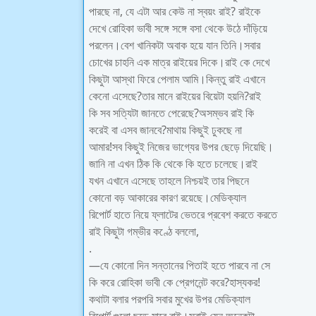
পারছে না, যে এটা আর কেউ না স্বয়ং রাই? রাইকে
দেখে রোহিকা ভাবী সঙ্গে সঙ্গে বসা থেকে উঠে দাঁড়িয়ে
পরলেন।বেশ খানিকটা অবাক হয়ে যান তিনি।সবার
চোখের চাহনি এক মাত্র রাইয়ের দিকে।রাই কে দেখে
কিছুটা আস্থা ফিরে পেলাম আমি।কিন্তু রাই এখানে
কেনো এসেছে?তার মানে রাইয়ের বিয়েটা হয়নি?রাই
কি সব সত্যিটা জানতে পেরেছে?অসম্ভব রাই কি
করেই বা এসব জানবে?মাথায় কিছুই ঢুকছে না
আমার!সব কিছুই নিজের ভাগ্যের উপর ছেড়ে দিয়েছি।
জানি না এখন ঠিক কি থেকে কি হতে চলেছে।রাই
যখন এখানে এসেছে তাহলে নিশ্চয়ই তার পিছনে
কোনো বড় আকারের কারণ রয়েছে।মেডিক্যাল
রিপোর্ট হাতে নিয়ে ফ্লাটের ভেতরে প্রবেশ করতে করতে
রাই কিছুটা গম্ভীর কণ্ঠে বললো,
.
—যে কোনো দিন সন্তানের পিতাই হতে পারবে না সে
কি করে রোহিকা ভাবী কে প্রেগনেন্ট করে?হাস্যকর!
কথাটা বলার পরপরি সবার মুখের উপর মেডিক্যাল