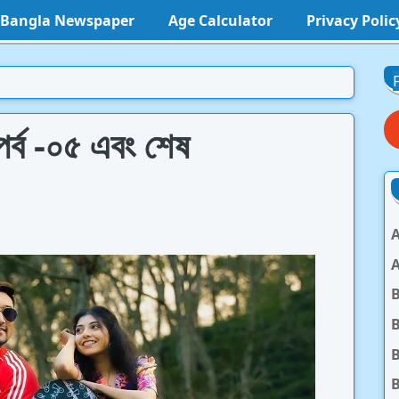
l Bangla Newspaper
Age Calculator
Privacy Polic
র্ব -০৫ এবং শেষ
A
A
B
B
B