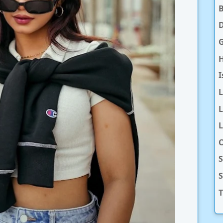
D
H
I
L
L
O
S
T