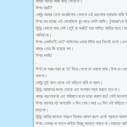
বাম্বঃ আহির আজ বাড়ি ফেরে’নি।
ঈশাঃ হুয়াট?
মোটুঃ আমরা ফোন করেছিলাম।বললো ওই বড়লোক ম্যাডাম নাকি ইচ
ঈশাঃ মন চাচ্ছে ওই মেয়েটাকে খুন করে ফেলি আমি। [আয়রা’কে উদ
ভিন্টুঃ কোনো লাভ নেই।তুই যা করবি? তার শাস্তি আহির পাবে
আহির’কে।
ঈশাঃ একদিন’ই তো? অফিসের ওভার টাইম ধরে নিলেই হলো।ওদের
বাম্বঃ তোর কি হয়েছে বল।
ঈশাঃ বলছি!
.
ঈশা’কে গরম-গরম রং ‘চা’ দিয়ে গেলো চা ওয়ালা মামা।ঈশা চা 
বললো।
মোটুঃ তুই কাল থেকে ওই বাড়িতে যাবি না ব্যাস।
ভিন্টুঃ আমাদের জন্য তোকে এত অপমান সহ্য করতে হবে না।
বাম্বঃ বড়লোক’রা এত পরিমানে ছন্ন ছাড়া খারাপ হয়? সেটা জান
ঈশাঃ ব্যাপার না! অলরেডি ৭ দিন শেষ।আর ২৩ দিন ওই বাড়িতে 
ছাড়বো।
ভিন্টুঃ আহির জানতে পারলে নিজের আসল রূপে এসে! প্রথমে আক
ঈশাঃ তোমরা না বললে ভাইয়া কিচ্ছু জানতে পারবে না।তাছাড়া আম