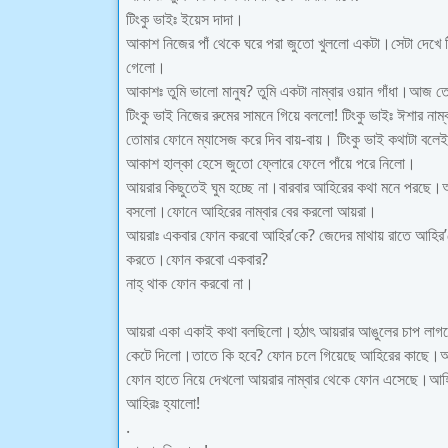
টিংকু ভাইঃ ইয়েস দাদা।
আকাশ নিজের পাঁ থেকে ঘরে পরা জুতো খুললো একটা।সেটা দেখে
গেলো।
আকাশঃ তুমি ভালো মানুষ? তুমি একটা নাম্বার ওয়ান গাঁধা।আজ
টিংকু ভাই নিজের রুমের সামনে গিয়ে বললো! টিংকু ভাইঃ ঈশার নাম্
তোমার ফোনে ম্যাসেজ করে দিব বায়-বায়। টিংকু ভাই কথাটা বল
আকাশ হাল্কা হেসে জুতো ফ্লোরে ফেলে পাঁয়ে পরে নিলো।
আয়রার কিছুতেই ঘুম হচ্ছে না।বারবার আহিরের কথা মনে পরছ
বসলো।ফোনে আহিরের নাম্বার বের করলো আয়রা।
আয়রাঃ একবার ফোন করবো আহির’কে? জেদের মাথায় রাতে আহির’কে 
করতে।ফোন করবো একবার?
নাহ্ থাক ফোন করবো না।
আয়রা একা একাই কথা বলছিলো।হঠাৎ আয়রার আঙুলের চাপ লাগল
কেটে দিলো।তাতে কি হবে? ফোন চলে গিয়েছে আহিরের কাছে।আহ
ফোন হাতে নিয়ে দেখলো আয়রার নাম্বার থেকে ফোন এসেছে।আ
আহিরঃ হ্যালো!
.