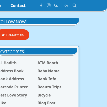
y
Contact
FOLLOW NOW
FOLLOW US
CATEGORIES
L Hadith
ATM Booth
ddress Book
Baby Name
Bank Address
Bank Info
arcode Printer
Beauty Ttips
est Love Story
Bicycle
ike
Blog Post