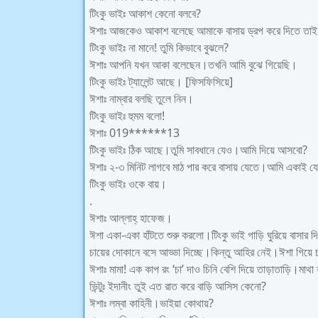
টিংকু ভাইঃ আকাশ কেনো বলবে?
ঈশাঃ আজকেও আকাশ বলেছে আমাকে বাসায় ড্রপ করে দিতে তাই
টিংকু ভাইঃ না মানে! তুমি কিভাবে বুঝলে?
ঈশাঃ আপনি যখন আকা বলেছেন।তখনি আমি বুঝে গিয়েছি।
টিংকু ভাইঃ ট্যালেন্ট আছে। [ফিসফিসিয়ে]
ঈশাঃ নাম্বার বলছি তুলে নিন।
টিংকু ভাইঃ হুমম বলো!
ঈশাঃ 019******13
টিংকু ভাইঃ ঠিক আছে।তুমি সাবধানে যেও।আমি দিয়ে আসবো?
ঈশাঃ ২-৩ মিনিট লাগবে মাঠ পার করে বাসায় যেতে।আমি একাই য
টিংকু ভাইঃ ওকে বায়।
.
ঈশাঃ আল্লাহ্ হাফেজ।
ঈশা একা-একা হাঁটতে শুরু করলো।টিংকু ভাই গাড়ি ঘুরিয়ে বাসার দ
চায়ের দোকানে বসে আড্ডা দিচ্ছে।কিন্তু আহির নেই।ঈশা গিয়ে 
ঈশাঃ মামা! এক কাপ রং ‘চা’ দাও চিনি বেশি দিয়ে তাড়াতাড়ি।মাথা
ভিন্টুঃ ইদানীং তুই এত রাত করে বাড়ি আসিস কেনো?
ঈশাঃ লম্বা কাহিনী।ভাইয়া কোথায়?