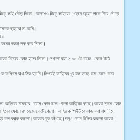
 টিংকু ভাই দৌড় দিলো।আকাশও টিংকু ভাইয়ের পেছনে জুতো হাতে নিয়ে দৌড়ে
 তোমাকে ছাড়বো না আমি।
বার
েই রুমের দরজা লক করে দিলো।
ে।আয়রা নিজের ফোন হাতে নিলো।দেখলো রাত ২:০০ টো বাজে।বেডে উঠে
অফিসে রাখা ঠিক হয়’নি।নিশ্চয়ই আহিরের খুব কষ্ট হচ্ছে রাত জেগে কাজ
ো আহিরের নাম্বারে।ব্যাস ফোন চলে গেলো আহিরের কাছে।আয়রা দ্রুত ফোন
িরের ফোনে রং বেজে কেটে গেলো।আহির কম্পিউটারে কাজ করা বাদ দিয়ে
হির কল ব্যাক করলো।আয়রার বুক কাঁপছে।তবুও ফোন রিসিভ করলো আয়রা।