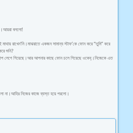
কে।আয়রা বললো!
 মাথায় রাখেন’নি।মাঝরাতে একজন সামান্য স্টাফ’কে ফোন করে “তুমি” করে
রে শুনি?
চাপ লেগে গিয়েছে।আর আপনার কাছে ফোন চলে গিয়েছে ওকেহ্।নিজেকে এত
িলো না।আহির নিজের কাজে ব্যস্ত হয়ে পরলো।