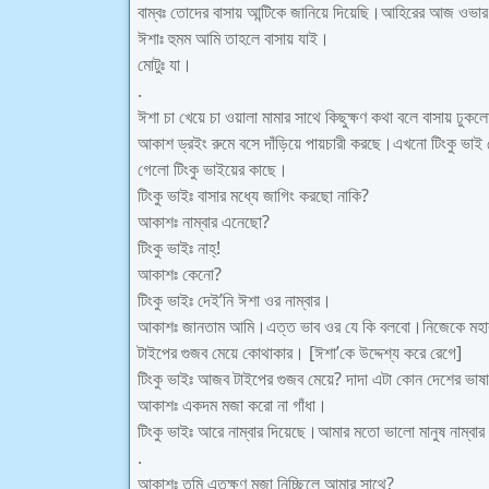
বাম্বঃ তোদের বাসায় আন্টিকে জানিয়ে দিয়েছি।আহিরের আজ ওভ
ঈশাঃ হুমম আমি তাহলে বাসায় যাই।
মোটুঃ যা।
.
ঈশা চা খেয়ে চা ওয়ালা মামার সাথে কিছুক্ষণ কথা বলে বাসায় ঢ
আকাশ ড্রইং রুমে বসে দাঁড়িয়ে পায়চারী করছে।এখনো টিংকু ভা
গেলো টিংকু ভাইয়ের কাছে।
টিংকু ভাইঃ বাসার মধ্যে জাগিং করছো নাকি?
আকাশঃ নাম্বার এনেছো?
টিংকু ভাইঃ নাহ্!
আকাশঃ কেনো?
টিংকু ভাইঃ দেই’নি ঈশা ওর নাম্বার।
আকাশঃ জানতাম আমি।এত্ত ভাব ওর যে কি বলবো।নিজেকে মহারান
টাইপের গুজব মেয়ে কোথাকার। [ঈশা’কে উদ্দেশ্য করে রেগে]
টিংকু ভাইঃ আজব টাইপের গুজব মেয়ে? দাদা এটা কোন দেশের ভাষা
আকাশঃ একদম মজা করো না গাঁধা।
টিংকু ভাইঃ আরে নাম্বার দিয়েছে।আমার মতো ভালো মানুষ নাম্বার
.
আকাশঃ তুমি এতক্ষণ মজা নিচ্ছিলে আমার সাথে?