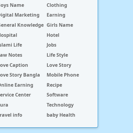
Boys Name
Clothing
igital Marketing
Earning
General Knowledge
Girls Name
ospital
Hotel
slami Life
Jobs
Law Notes
Life Style
ove Caption
Love Story
ove Story Bangla
Mobile Phone
nline Earning
Recipe
ervice Center
Software
Sura
Technology
ravel info
baby Health