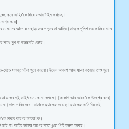
্ছে করে আহির’কে দিয়ে ওভার টাইম করাচ্ছে।
্দেশ্য করে]
।আর ৬ মাসের আগে জব ছাড়তেও পাড়বে না আহির।তাহলে পুলিশ জেলে নিয়ে যাবে
 সাথে মুখ না নাড়ানোই বেটার।
খেতে-খেতে সমস্ত ঘটনা খুলে বললো।ইভেন আকাশ আজ যা-যা করেছে তাও খুলে
তাম না এদের দুই ভাই/বোন কে না দেখলে। [আকাশ আর আয়রা’কে উদ্দেশ্য করে]
যাবো।কাল ৮ দিন হবে।আমাকে চ্যালেঞ্জ করেছে।চ্যালেঞ্জ আমি জিতেই
াশ’কে মারবে তারপর আয়রা’কে।
ি চাই না! আহির ভাইয়া আগের মতো গুন্ডা গিরি করুক আবার।