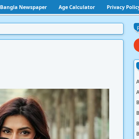
l Bangla Newspaper
Age Calculator
Privacy Polic
A
A
B
B
B