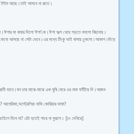
ার টাইম আছে।তাই আসবে না রাতে।
ুকলো।ঈশার মা খাবার দিলো ঈশা’কে।ঈশা অল্প খেয়ে পড়তে বসলো বিছানায়।
ই কেনো আসছে না সেটা ভেবে।এর মধ্যে টিংকু ভাই বাসায় ঢুকলো।আকাশ দৌড়ে
ী ভাবে।মন চায় মাঝে-মাঝে এক ঘুষি মেরে ওর নাক ফাঁটিয়ে দি।আজব
? আমেরিকা,অস্ট্রেলিয়া নাকি কোরিয়ার ভাষা?
 চাইলে দিবে না? এটা হতেই পারে না বুঝলে। [ঢং দেখিয়ে]