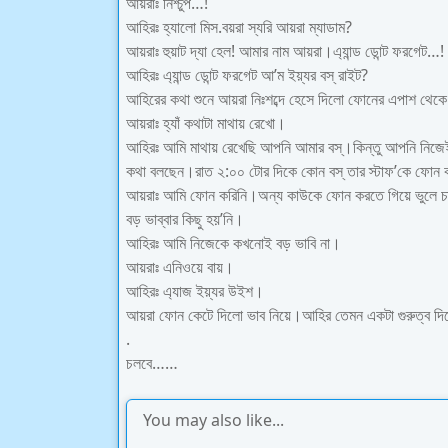
আয়রাঃ নিশ্চুপ…!
আহিরঃ হ্যালো মিস.বয়রা স্যরি আয়রা ম্যাডাম?
আয়রাঃ হুয়াট দ্যা হেল! আমার নাম আয়রা।এ্যান্ড ডোন্ট ফরগেট…!
আহিরঃ এ্যান্ড ডোন্ট ফরগেট আ’ম ইয়্যর বস্ রাইট?
আহিরের কথা শুনে আয়রা নিঃশব্দে হেসে দিলো ফোনের এপাশ থে
আয়রাঃ হ্যাঁ কথাটা মাথায় রেখো।
আহিরঃ আমি মাথায় রেখেছি আপনি আমার বস্।কিন্তু আপনি নিজেই
কথা বলছেন।রাত ২:০০ টোর দিকে কোন বস্ তার স্টাফ’কে ফোন ক
আয়রাঃ আমি ফোন করিনি।অন্য কাউকে ফোন করতে গিয়ে ভুলে 
বড় ভাব্বার কিছু হয়’নি।
আহিরঃ আমি নিজেকে কখনোই বড় ভাবি না।
আয়রাঃ এনিওয়ে বায়।
আহিরঃ এ্যাজ ইয়্যর উইশ।
আয়রা ফোন কেটে দিলো ভাব নিয়ে।আহির তেমন একটা গুরুত্ব দ
.
চলবে……
You may also like...