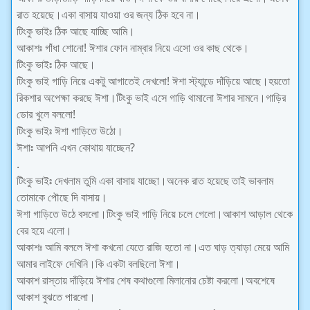
রাত হয়েছে।একা বাসায় যাওয়া ওর জন্য ঠিক হবে না।
টিংকু ভাইঃ ঠিক আছে যাচ্ছি আমি।
আকাশঃ গাঁধা শোনো! ঈশার ফোন নাম্বার নিয়ে এসো ওর কাছ থেকে।
টিংকু ভাইঃ ঠিক আছে।
টিংকু ভাই গাড়ি নিয়ে একটু আগাতেই দেখলো! ঈশা স্ট্যান্ডে দাঁড়িয়ে আছে।হয়তো
রিকশার অপেক্ষা করছে ঈশা।টিংকু ভাই এসে গাড়ি থামালো ঈশার সামনে।গাড়ির
ডোর খুলে বললো!
টিংকু ভাইঃ ঈশা গাড়িতে উঠো।
ঈশাঃ আপনি এখন কোথায় যাচ্ছেন?
.
টিংকু ভাইঃ দেখলাম তুমি একা বাসায় যাচ্ছো।অনেক রাত হয়েছে তাই ভাবলাম
তোমাকে পৌছে দি বাসায়।
ঈশা গাড়িতে উঠে বসলো।টিংকু ভাই গাড়ি নিয়ে চলে গেলো।আকাশ আড়াল থেকে
বের হয়ে এলো।
আকাশঃ আমি বললে ঈশা কখনো যেতে রাজি হতো না।এত ঘাড় ত্যাড়া মেয়ে আমি
আমার লাইফে দেখিনি।কি একটা বলছিলো ঈশা।
আকাশ রাস্তায় দাঁড়িয়ে ঈশার শেষ কথাগুলো মিলানোর চেষ্টা করলো।অবশেষে
আকাশ বুঝতে পারলো।