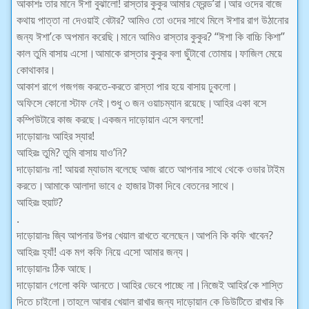
আকাশঃ তার মানে ঈশা বুঝালো! রাস্তার কুকুর আমার ফ্রেন্ড’রা।আর ওদের বাজে
কথায় পাত্তা না দেওয়াই বেটার? আমিও তো ওদের সাথে মিলে ঈশার রাগ উঠানোর
জন্য ঈশা’কে অপমান করেছি।মানে আমিও রাস্তার কুকুর? “ঈশা কি বাচ্চি কিশা”
কাল তুমি বাসায় এসো।আমাকে রাস্তার কুকুর বলা ছুঁটাবো তোমায়।ফাজিল মেয়ে
কোথাকার।
আকাশ রাগে গজগজ করতে-করতে রাস্তা পার হয়ে বাসায় ঢুকলো।
অফিসে কোনো স্টাফ নেই।শুধু ৩ জন ওয়াচম্যান রয়েছে।আহির একা বসে
কম্পিউটারে কাজ করছে।একজন দাড়োয়ান এসে বললো!
দাড়োয়ানঃ আহির স্যার!
আহিরঃ তুমি? তুমি বাসায় যাও’নি?
দাড়োয়ানঃ না! আয়রা ম্যাডাম বলেছে আজ রাতে আপনার সাথে থেকে ওভার টাইম
করতে।আমাকে আলাদা ভাবে ৫ হাজার টাকা দিবে বেতনের সাথে।
আহিরঃ হুয়াট?
.
দাড়োয়ানঃ জ্বি আপনার উপর খেয়াল রাখতে বলেছেন।আপনি কি কফি খাবেন?
আহিরঃ হ্যাঁ! এক মগ কফি নিয়ে এসো আমার জন্য।
দাড়োয়ানঃ ঠিক আছে।
দাড়োয়ান গেলো কফি আনতে।আহির ভেবে পাচ্ছে না।নিজেই আহির’কে শাস্তি
দিতে চাইলো।তাহলে আবার খেয়াল রাখার জন্য দাড়োয়ান কে ডিউটিতে রাখার কি