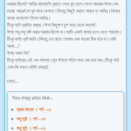
দরকার ছিলো? আহির ব্যাপার’টা বুঝতে পেরে খুব রেগে গেলো আয়রার উপর।মন
চাচ্ছে আয়রা’কে খুন করে ফেলতে।কিন্তু কিছুই করতে পারবে না আহির।নিজের
কাজে মনোযোগ দিলো আহির।
টিংকু ভাই ড্রাইভ করছে।ঈশা কিছুক্ষণ চুপ করে থেকে বললো!
ঈশাঃ শুধু-শুধু কষ্ট করার দরকার ছিলো না।আমি একাই বাসায় চলে যেতে পারতাম।
টিংকু ভাইঃ হ্যাঁ জানি।কিন্তু এত রাতে তোমার একা যাওয়া ঠিক হবে না।সেটা
আকা…!
ঈশাঃ আকা কি?
টিংকু ভাইয়ের এই এক সমস্যা।মুখ ফঁসকে সত্যি কথা বের হয়ে যায়।টিংকু ভাই
এখন কি বলবে সেটাই ভাবছে!
.
চলবে…
You may also like...
ম্যাম সাহেব । পর্ব - ০১
শুধু তুই । পর্ব - ০৩
শুধু তুই । পর্ব - ০২