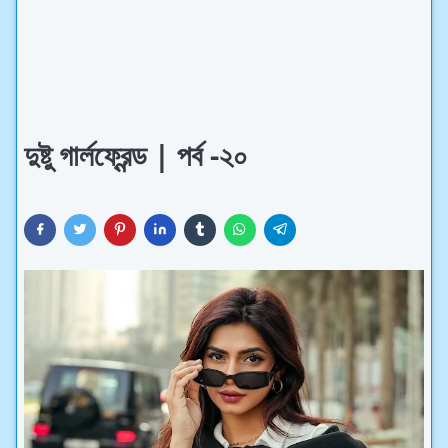
দুষ্টু গার্লফ্রেন্ড | পর্ব -২০