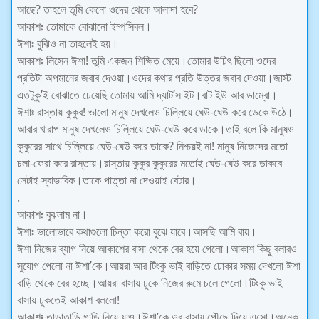
আছে? তাহলে তুমি কেনো ওদের থেকে আলাদা হবে?
আকাশঃ তোমাকে বোঝানো ইম্পসিবল।
ঈশাঃ বুঝিও না তাহলেই হয়।
আকাশঃ লিসেন ঈশা! তুমি একজন শিক্ষিত মেয়ে।তোমার উচিৎ ছিলো ওদের
প্রতিটা অপমানের জবাব দেওয়া।ওদের কথার প্রতি উত্তর জবাব দেওয়া।জাস্ট
এতটুকু’ই বোঝাতে চেয়েছি তোমায় আমি দ্যাট’স ইট।বাট ইউ আর ডাম্বো।
ঈশাঃ রাস্তায় কুকুর! ভালো মানুষ দেখলেও চিল্লিয়ে ঘেউ-ঘেউ করে ডেকে উঠে।
আবার খারাপ মানুষ দেখলেও চিল্লিয়ে ঘেউ-ঘেউ করে ডাকে।তাই বলে কি মানুষও
কুকুরের সাথে চিল্লিয়ে ঘেউ-ঘেউ করে ডাকে? নিশ্চয়ই না! মানুষ নিজেদের মতো
চলা-ফেরা করে রাস্তায়।রাস্তায় কুকুর কুকুরের মতোই ঘেউ-ঘেউ করে ডাকবে
সেটাই স্বাভাবিক।তাকে পাত্তা না দেওয়াই বেটার।
.
আকাশঃ বুঝলাম না।
ঈশাঃ ভালোভাবে কথাগুলো চিন্তা করো বুঝে যাবে।আসছি আমি বায়।
ঈশা নিজের ব্যাগ নিয়ে আকাশের বাসা থেকে বের হয়ে গেলো।আকাশ কিছু বলারও
সুযোগ পেলো না ঈশা’কে।আয়রা আর টিংকু ভাই বাড়িতে ঢোকার সময় দেখলো ঈশা
বাড়ি থেকে বের হচ্ছে।আয়রা বাসায় ঢুকে নিজের রুমে চলে গেলো।টিংকু ভাই
বাসায় ঢুকতেই আকাশ বললো!
আকাশঃ তাড়াতাড়ি গাড়ি নিয়ে যাও।ঈশা’কে ওর বাসায় পৌছে দিয়ে এসো।অনেক