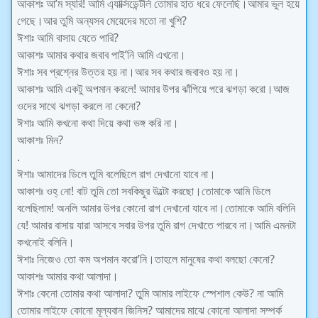
আকাশঃ আ’ম স্যরি! আমি এ্যাক্সিডেন্টলি তোমার হাত ধরে ফেলেছি।আমার ভুল হয়ে
গেছে।আর তুমি অন্যসব মেয়েদের মতো না খুশি?
ঈশাঃ আমি বাসায় যেতে পারি?
আকাশঃ আমার কথার জবাব পাই’নি আমি এখনো।
ঈশাঃ সব প্রশ্নের উত্তর হয় না।আর সব কথার জবাবও হয় না।
আকাশঃ আমি একটু অপমান করলে! আমার উপর ঝাঁপিয়ে পরে ঝগড়া করো।আজ
ওদের সাথে ঝগড়া করলে না কেনো?
ঈশাঃ আমি কখনো কথা দিয়ে কথা ভঙ্গ করি না।
আকাশঃ মিন?
.
ঈশাঃ আমাদের ডিলে তুমি বলেছিলে রাগ দেখানো যাবে না।
আকাশঃ ওহ্ নো! বাট তুমি তো সবকিছুর উল্টো করছো।তোমাকে আমি ডিলে
বলেছিলাম! অনলি আমার উপর কোনো রাগ দেখানো যাবে না।তোমাকে আমি বলিনি
যে! আমার বাসায় যারা আসবে সবার উপর তুমি রাগ দেখাতে পারবে না।আমি এমনটা
কখনোই বলিনি।
ঈশাঃ নিজেও তো কম অপমান করো’নি।তাহলে মানুষের কথা বলছো কেনো?
আকাশঃ আমার কথা আলাদা।
ঈশাঃ কেনো তোমার কথা আলাদা? তুমি আমার লাইফে স্পেশাল কেউ? না আমি
তোমার লাইফে কোনো মূল্যবান জিনিস? আমাদের মাঝে কোনো আলাদা সম্পর্ক