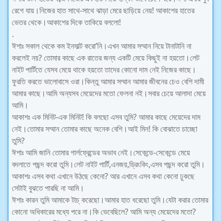
রেগে যায়।নিজের হাত সাথে-সাথে ঝাড়া মেরে ছাড়িয়ে নেয়! আকাশের হাতের
ভেতর থেকে।আকাশের দিকে তাকিয়ে বললো!
.
ঈশাঃ সকাল থেকে কম ইনসাল্ট করো’নি।এখন আমার সম্মান নিয়ে টানাটানি না
করলেই নয়? তোমার কাছে এক রাতের জন্য একটি মেয়ে কিছুই না হয়তো।লেট
নাইট পার্টিতে যেসব মেয়ে থাকে হয়তো তাদের কোনো দাম নেই নিজের কাছে।
ফুরতি করতে ভালোবাসে ওরা।কিন্তু আমার সম্মান আমার জীবনের চেও বেশি দামী
আমার কাছে।আমি অন্যসব মেয়েদের মতো ফেলনা নই।সবার চেয়ে আলাদা মেয়ে
আমি।
আকাশঃ এক মিনিট-এক মিনিট! কি বলছো এসব তুমি? আমার কাছে মেয়েদের দাম
নেই।তোমার সম্মান তোমার কাছে অনেক বেশি।আই মিন! কি বোঝাতে চাচ্ছো
তুমি?
ঈশাঃ আমি জানি তোমার গার্লফ্রেন্ডের অভাব নেই।সেকেন্ডে-সেকেন্ডে মেয়ে
বদলাতে পছন্দ করো তুমি।লেট নাইট পার্টি,এনজয়,ড্রিংকিং,এসব পছন্দ করো তুমি।
আকাশঃ এসব কথা এখানে উঠছে কেনো? আর এখানে এসব কথা কেনো ঢুকছে
সেটাই বুঝতে পারছি না আমি।
ঈশাঃ কারন তুমি আমাকে টাচ্ করেছো।আমার হাত ধরেছো তুমি।যেটা করার তোমার
কোনো অধিকারের মধ্যে পরে না।কি ভেবেছিলে? আমি অন্য মেয়েদের মতো?