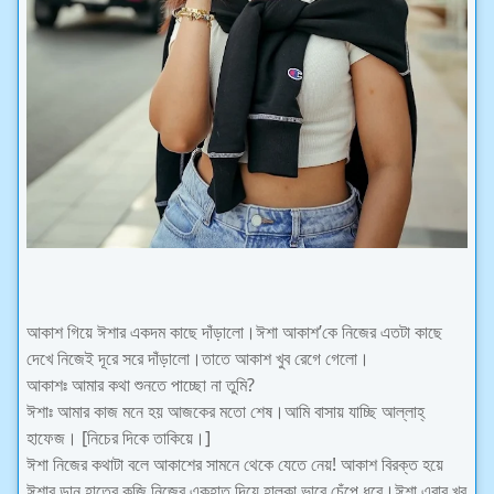
আকাশ গিয়ে ঈশার একদম কাছে দাঁড়ালো।ঈশা আকাশ’কে নিজের এতটা কাছে
দেখে নিজেই দূরে সরে দাঁড়ালো।তাতে আকাশ খুব রেগে গেলো।
আকাশঃ আমার কথা শুনতে পাচ্ছো না তুমি?
ঈশাঃ আমার কাজ মনে হয় আজকের মতো শেষ।আমি বাসায় যাচ্ছি আল্লাহ্
হাফেজ। [নিচের দিকে তাকিয়ে।]
ঈশা নিজের কথাটা বলে আকাশের সামনে থেকে যেতে নেয়! আকাশ বিরক্ত হয়ে
ঈশার ডান হাতের কব্জি নিজের একহাত দিয়ে হাল্কা ভাবে চেঁপে ধরে।ঈশা এবার খুব