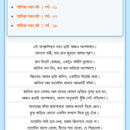
শালিকা যখন বউ । পর্ব - ২১
শালিকা যখন বউ । পর্ব - ১৭
শালিকা যখন বউ । পর্ব - ১৬
এই অশ্রুসিক্ত নয়ন দুটো আজও অপেক্ষমান।
কোনসে নারী, যার চোখ জুড়াবে আমার প্রাণ।
রাত তিনটে বেজেছে, একটুও পারিনি ঘুমোতে।
জানিনা কত দিন, কত রাত কাটাবো অপেক্ষাতে।
বিছানায় আমার দুটো বালিশ, একটিতে দিয়েছি মাথা।
জানিনা আর কতোদিন থাকবে আরেকটি ফাঁকা।
জানিনা কবে তোমার নরম হাতের কোমল ছোঁয়ায় তৃপ্ত হবে মন,
আজও রয়েছি অপেক্ষমান, কেবল অনুভবেই খুঁজি সেই সন্ধিক্ষণ।
অন্তরের ফাঁকা জায়গাখানা আমার জন্যই দিয়ো রেখে।
বুকে জড়িয়ে কোনো একদিন কপালে দিবো চুমু এঁকে। 
যতোদিন নাহি হবে দেখা, হারাম রিলেশনে যেয়ো না।
ততোদিন ভালো থেকো, দীনের পথে থেকো, হে প্রিয়তমা।