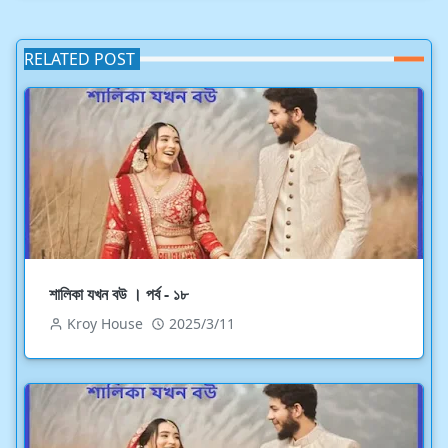
RELATED POST
শালিকা যখন বউ । পর্ব - ১৮
Kroy House
2025/3/11