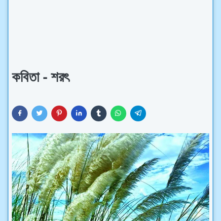
কবিতা - শরৎ