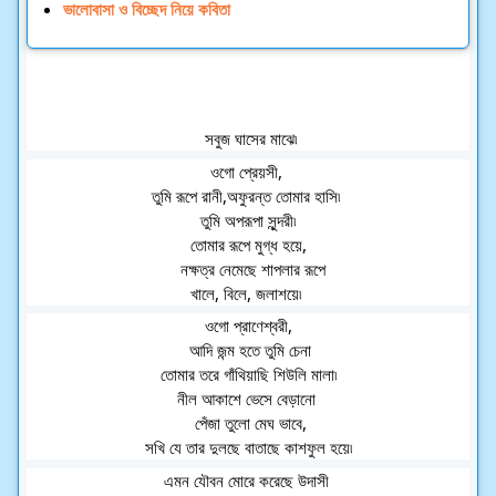
ভালোবাসা ও বিচ্ছেদ নিয়ে কবিতা
  সবুজ ঘাসের মাঝে৷ 
ওগো প্রেয়সী, 
তুমি রূপে রানী,অফুরন্ত তোমার হাসি৷ 
 তুমি অপরূপা সুন্দরী৷ 
তোমার রূপে মুগ্ধ হয়ে,
  নক্ষত্র নেমেছে শাপলার রূপে
খালে, বিলে, জলাশয়ে৷ 
ওগো প্রাণেশ্বরী,
 আদি জন্ম হতে তুমি চেনা
 তোমার তরে গাঁথিয়াছি শিউলি মালা৷ 
নীল আকাশে ভেসে বেড়ানো 
 পেঁজা তুলো মেঘ ভাবে,
 সখি যে তার দুলছে বাতাছে কাশফুল হয়ে৷ 
এমন যৌবন মোরে করেছে উদাসী 