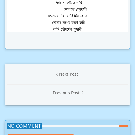
 স্থির না হইতে পারি
              শোনগো প্রেয়সী৷ 
তোমারে নিয়া ভাবি দিবা-রাতি
   তোমার রূপের বন্দনা করি৷ 
আমি সৌন্দর্যের পূজারী৷
Next Post
Previous Post
NO COMMENT