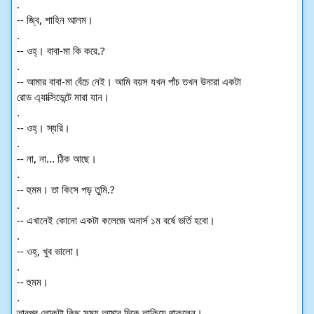
.
-- জ্বি, শাহিন আলম।
.
-- ওহ্। বাবা-মা কি করে.?
.
-- আমার বাবা-মা বেঁচে নেই। আমি বয়স যখন পাঁচ তখন উনারা একটা
রোড এ্যাক্সিডেন্টে মারা যান।
.
-- ওহ্। স্যরি।
.
-- না, না... ঠিক আছে।
.
-- হুমম। তা কিসে পড় তুমি.?
.
-- এখানেই কোনো একটা কলেজে অনার্স ১ম বর্ষে ভর্তি হবো।
.
-- ওহ্, খুব ভালো।
.
-- হুমম।
.
তারপর লোকটা কিছু সময় আমার দিকে তাকিয়ে থাকলেন।