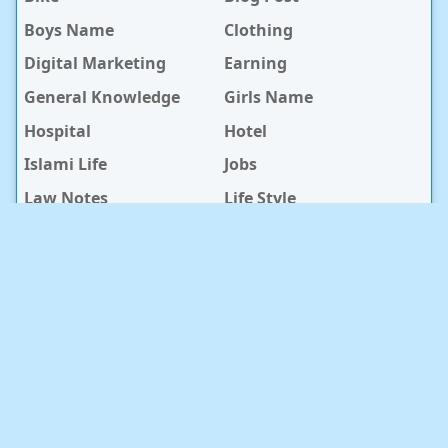
Boys Name
Clothing
Digital Marketing
Earning
General Knowledge
Girls Name
Hospital
Hotel
Islami Life
Jobs
Law Notes
Life Style
Love Caption
Love Story
Love Story Bangla
Mobile Phone
Online Earning
Recipe
Service Center
Software
Sura
Technology
Travel info
baby Health