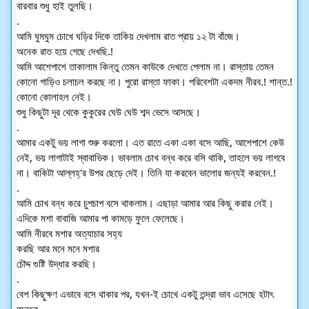
বারবার শুধু হাই তুলছি।
.
আমি ঘুমঘুম চোখে ঘড়ির দিকে তাকিয় দেখলাম রাত প্রায় ১২ টা বাঁজে।
অনেক রাত হয়ে গেছে দেখছি.!
আমি আশেপাশে তাকালাম কিন্তু তেমন কাউকে দেখতে পেলাম না। রাস্তায় তেমন 
কোনো গাড়িও চলাচল করছে না। পুরো রাস্তা ফাকা। পরিবেশটা একদম নীরব.! শান্ত.! 
কোনো কোলাহল নেই।
শুধু কিছুটা দূর থেকে কুকুরের ঘেউ ঘেউ শব্দ ভেসে আসছে।
.
আমার একটু ভয় লাগা শুরু করলো। এত রাতে একা একা বসে আছি, আশেপাশে কেউ 
নেই, ভয় লাগাটাই স্বাবাভিক। ভাবলাম চোখ বন্ধ করে বসি থাকি, তাহলে ভয় লাগবে 
না। বাকিটা আল্লহ্'র উপর ছেড়ে দেই। তিনি যা করবেন ভালোর জন্যই করবেন.!
.
আমি চোখ বন্ধ করে চুপচাপ বসে থাকলাম। এছাড়া আমার আর কিছু করার নেই।
এদিকে মশা বাবাজি আমার পা কামড়ে ফুলে ফেলেছে।
আমি নীরবে মশার অত্যাচার সহ্য
করছি আর মনে মনে মশার
চৌদ্দ গুষ্টি উদ্ধার করছি।
.
বেশ কিছুক্ষণ এভাবে বসে থাকার পর, যখন-ই চোখে একটু তন্দ্রা ভাব এসেছে হটাৎ 