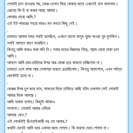
লোকটা চলে যাওয়ার পর, বেঞ্চে হেলান দিয়ে বোকার মতো এখানেই বসে থাকলাম।
এছাড়া কি-ই বা করার আছে আমার।
কোথায় যাবো আমি.?
এই ইট-পাথরের শহরে কারও মন বলতে কিছু নেই।
.
ঢাকাতে আসার সময় সবাই বলেছিল, এখানে ভালো মানুষ খুজে পাওয়া খুব মুশকিল।
সবাই আসতে বারণ করেছিল।
কিন্তু আমি কারও কথা শুনি নি। সবার মতের বিরুদ্ধে গিয়ে, গ্রাম থেকে ঢাকা চলে 
আসি।
আসলে আমি চাচা-চাচিদের উপর আর বোঝা হয়ে থাকতে চাচ্ছিলাম না।
ঢাকাতে এসে কাজ আর লেখাপড়া করতে চেয়েছিলাম। কিন্তু আফসোস, এখন পর্যন্ত
কোনটাই হলো না।
.
বেঞ্চের উপর চুপ করে বসে, সামনের দিকে তাকিয়ে আছি হটাৎ দেখলাম সেই লোকটা 
আমার দিকে আসছে।
আমি অবাক হলাম.! কিছুটা খটকাও
লাগলো। লোকটা আবার এদিকে
আসছে কেন.?
এই লোকটাই ছিনতাইকারী নয় তো আবার.?
কথাটা ভেবেই আমি ভয়ে একদম জমে গেলাম। কি করবো ভেবে পেলাম না।