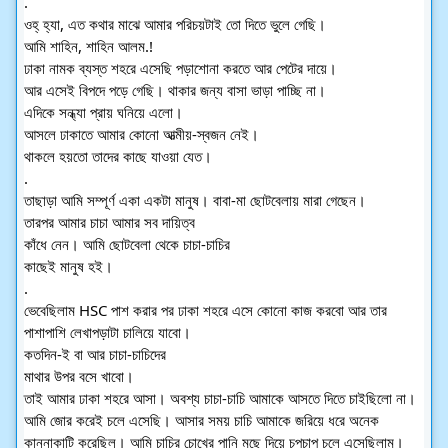
.
ওহ্ হ্যা, এত কথার মাঝে আমার পরিচয়টাই তো দিতে ভুলে গেছি।
আমি শাহিন, শাহিন আলম.!
ঢাকা নামক ব্যস্ত শহরে এসেছি পড়াশোনা করতে আর পেটের দায়ে।
আর এসেই বিপদে পড়ে গেছি। থাকার জন্য বাসা ভাড়া পাচ্ছি না।
এদিকে সন্ধ্যা প্রায় ঘনিয়ে এলো।
আসলে ঢাকাতে আমার কোনো আত্মীয়-স্বজন নেই।
থাকলে হয়তো তাদের কাছে যাওয়া যেত।
.
তাছাড়া আমি সম্পূর্ণ একা একটা মানুষ। বাবা-মা ছোটবেলায় মারা গেছেন।
তারপর আমার চাচা আমার সব দায়িত্ব
কাঁধে নেন। আমি ছোটবেলা থেকে চাচা-চাচির
কাছেই মানুষ হই।
.
ভেবেছিলাম HSC পাশ করার পর ঢাকা শহরে এসে কোনো কাজ করবো আর তার 
পাশাপাশি লেখাপড়াটা চালিয়ে যাবো।
কতদিন-ই বা আর চাচা-চাচিদের
মাথার উপর বসে খাবো।
তাই আমার ঢাকা শহরে আসা। অবশ্য চাচা-চাচি আমাকে আসতে দিতে চাইছিলো না।
আমি জোর করেই চলে এসেছি। আসার সময় চাচি আমাকে জরিয়ে ধরে অনেক 
কান্নাকাটি করেছিল। আমি চাচির চোখের পানি মুছে দিয়ে চুপচাপ চলে এসেছিলাম। 