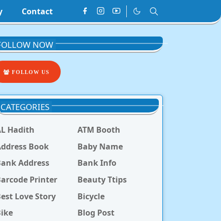
y
Contact
FOLLOW NOW
FOLLOW US
CATEGORIES
L Hadith
ATM Booth
ddress Book
Baby Name
Bank Address
Bank Info
arcode Printer
Beauty Ttips
est Love Story
Bicycle
ike
Blog Post