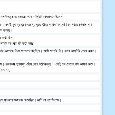
ার মত উজবুককে কোনো মেয়ে সত্যিই ভালোবেসেছিল?
হাওয়া।সবাই খুব ব্যস্ত।এত ব্যস্তত ভীড়ে অবনি'কে কোথাও দেখতে পেলাম না। 
তাস করছে। 
ার কথা ছিল।
র সাহস আপনার কী করে হয়?
েয়েটা আমাকে নিয়ে পালাতে চাইছিল। আমি পালাই নি।এবার আপনিই ভেবে দেখুন।
রুমে।একরকম হুলস্থুল বেঁধে গেল উঠোনজুড়ে। একটু পর মেয়ের বাপ আসল রুমে।
ি বললেন, 
িয়ে যাওয়ার প্রস্তাব করেছিল।আমি না বলেছিলাম। 