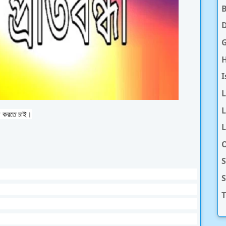
D
H
I
L
ে করতে চাই।
L
O
S
T