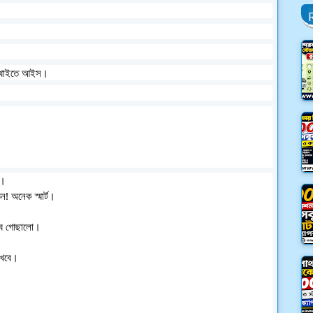
ে-খাইতে আইস।
র।
! অনেক স্মার্ট।
ুব গোছালো।
াখবে।