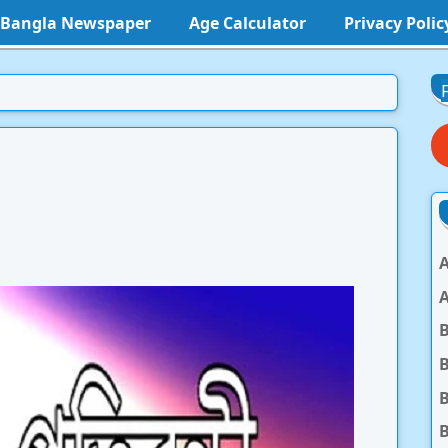
l Bangla Newspaper
Age Calculator
Privacy Polic
A
A
B
B
B