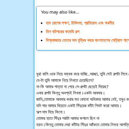
You may also like...
হাম রোগের লক্ষণ, চিকিৎসা, প্রতিরোধ এবং করনীয়
তিন বাটপারের কমেডি গল্প
বিশ্ববাজারে তেলের দাম বৃদ্ধির খবরে বাংলাদেশের পেট্রোল পাম
ধুর! খালি ওকে নিয়ে বক্বক করে যাচ্ছি..আচ্ছা, তুমি সেই গল্পটা লিখ
যে-টা তুমি আমাকে নিয়ে লিখতে চেয়েছিলে? 
না-কি আমার পাত্তা না পেয়ে সে-গল্পটা ছেড়েই দিয়েছ? 
এবার গল্পটা কিন্তু অবশ্যই লিখবা।একটা আবদার।
জানি,তোমাকে আবদার করার মত কোনো অধিকার আমার নেই, তবুও ক
যদি পার আমার বিয়েতে একটা সিঁদুরের কাঁটা গিফট করো আমায়। 
অল্প দাম দিয়ে কিনো।
তোমার হাতে সিঁদুর পরাটা আমার কপালে ছিল না 
হয়ত।কিন্তু তোমার দেয়া কাঁটায় সিঁদুর আাঁকতে তোমার নিশ্চয় আপত্ত