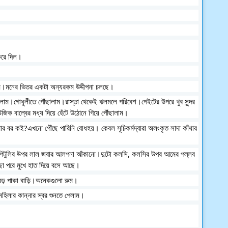
করে দিল।
।মনের ভিতর একটা অন্যরকম উদ্দীপনা চলছে।
ছিলাম।গোধূলীতে পৌঁছালাম।রাস্তা থেকেই ঝলমলে পরিবেশ।গেইটের উপরে খুব সুন্দর 
িক বাল্বের মধ্য দিয়ে হেঁটে উঠোনে গিয়ে পৌঁছালাম।
 বর কই?এখনো পৌঁছে পারিনি বোধহয়। কেবল সূচিকর্মদ্বারা অলংকৃত সাদা কাঁথার 
া পিটুলির উপর লাল জবার আলপনা আঁকানো।দুটো কলসি, কলসির উপর আমের পল্লব 
মছা পরে মুখে হাত দিয়ে বসে আছে।
বড় পাকা বাড়ি।অনেকগুলো রুম।
িলার কান্নার স্বর শুনতে পেলাম।