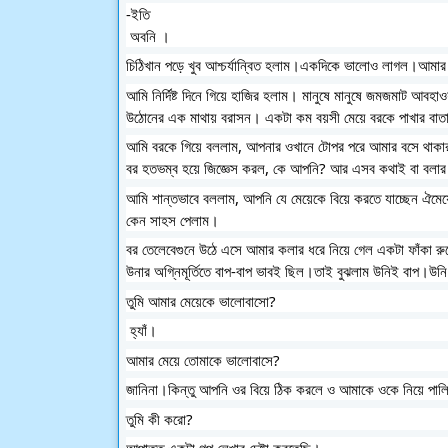
-ইতি
 অবনি । 
চিঠিখান পড়ে খুব আশ্চর্যান্বিত হলাম।একদিকে ভালোও লাগল।আম
আমি নির্দিষ্ট দিনে গিয়ে হাজির হলাম। মানুষে মানুষে জমজমাট আব
উঠোনের এক মাথায় বরাসন। একটা কম বয়সী মেয়ে বরকে পাখার বা
আমি বরকে গিয়ে বললাম, আপনার ওখানে টোপর পরে আমার বসে থাক
বর হতভম্ব হয়ে জিজ্ঞেস করল, কে আপনি? আর এসব কথাই বা বলা
আমি শান্তভাবে বললাম, আপনি যে মেয়েকে বিয়ে করতে যাচ্ছেন ঐম
কেন সাহস পেলাম।
বর তেলেবেগুনে উঠে এসে আমার কলার ধরে নিয়ে গেল একটা ফাঁকা 
উনার অগ্নিমূর্তিতে বাপ-বাপ ভাবই ছিল।তাই বুঝলাম উনিই বাপ।উন
তুমি আমার মেয়েকে ভালোবাসো?
 হ্যাঁ।
আমার মেয়ে তোমাকে ভালোবাসে? 
জানিনা।কিন্তু আপনি ওর বিয়ে ঠিক করলে ও আমাকে ওকে নিয়ে পাল
তুমি কী করো? 