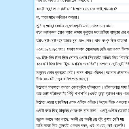
আপাতত একটা গল্প লেখার চেষ্টা করতেছি। 
কব-ই! হুহ্! তা সারাজীবন কি আমার মেয়েকে গল্পই খাওয়াবে? 
না, মাঝে মাঝে কবিতাও শুনাবো। 
তুমি ত আচ্ছা বেয়াদব ছেলে!এক্ষুনি এখান থেকে চলে যাও..
ব'লে কয়েকজন লোক দ্বারা আমায় কুকুরের মত তাড়িয়ে রাস্তায় বের 
হঠাৎ ঘেউ-ঘেউ শব্দে আমার ঘুম ভেঙে গেল। যাক স্বপ্ন ছিল তাহলে! 
২৩/০৩/২০২৩ তাং। সকাল সকাল সেজেগুজে রেডি হয়ে রওনা দিলাম
ওঃ, টিউশনির টাকা দিয়ে সোনার একটা সিঁদুরকাঁটা বানিয়ে নিয়ে গিয়ে
করে জরি দিয়ে লিখা "টুডে অবনি'স ওয়ে'ডিং"। দুপাশের ছোটছোট মিউজ
মানুষের কোন ব্যস্ততা নেই।কেমন শান্ত পরিবেশ।বরাসনে টেকোমাথার
উপর কয়েকটা নতুন বালিশ পড়ে আছে। 
উঠোনের মাঝখানে বানানো গোলাকৃতির ছাঁদনাতলা। ছাঁদনাতলায় সাদ
আর দুটো কাঁঠালকাঠের পিঁড়ি পাশাপাশি।একটা বুড়ো ব্রাহ্মণ গায়ে গা
উঠোনে আরো দু'চারিজন লোক এদিকে ওদিকে।উত্তর দিকে একতলা 
একটা রুমে কিছু মানুষের শোরগোল মনে হলো ।একটু এগিয়ে যেতেই মহ
ক্রন্দন করছে আর বলছে, অবনী রে! অবনী রে! তুই কুথায় গেলি মা!
আমি দরজা দিয়ে ঢুকতেই একজন বলল, এই বোধহয় সেই ছেলেটি।