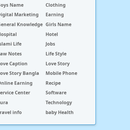
Boys Name
Clothing
igital Marketing
Earning
General Knowledge
Girls Name
ospital
Hotel
slami Life
Jobs
Law Notes
Life Style
ove Caption
Love Story
ove Story Bangla
Mobile Phone
nline Earning
Recipe
ervice Center
Software
Sura
Technology
ravel info
baby Health