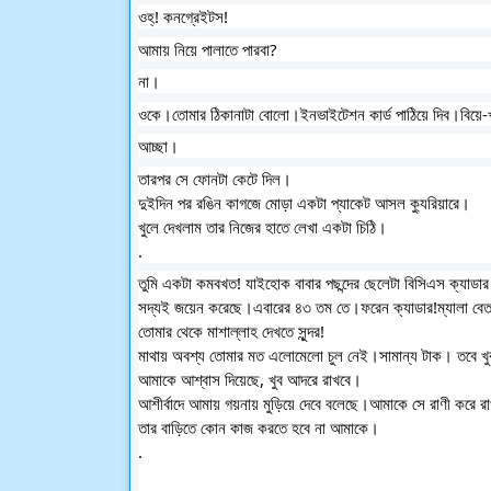
ওহ্! কনগ্রেইটস! 
আমায় নিয়ে পালাতে পারবা?
না। 
ওকে।তোমার ঠিকানাটা বোলো।ইনভাইটেশন কার্ড পাঠিয়ে দিব।বিয়
আচ্ছা। 
তারপর সে ফোনটা কেটে দিল।
দুইদিন পর রঙিন কাগজে মোড়া একটা প্যাকেট আসল ক্যুরিয়ারে।
খুলে দেখলাম তার নিজের হাতে লেখা একটা চিঠি।
.
তুমি একটা কমবখত! যাইহোক বাবার পছন্দের ছেলেটা বিসিএস ক্যাডা
সদ্যই জয়েন করেছে।এবারের ৪৩ তম তে।ফরেন ক্যাডার!ম্যালা বেতন
তোমার থেকে মাশাল্লাহ দেখতে সুন্দর! 
মাথায় অবশ্য তোমার মত এলোমেলো চুল নেই।সামান্য টাক। তবে খ
আমাকে আশ্বাস দিয়েছে, খুব আদরে রাখবে।
আশীর্বাদে আমায় গয়নায় মুড়িয়ে দেবে বলেছে।আমাকে সে রাণী করে র
তার বাড়িতে কোন কাজ করতে হবে না আমাকে।
.