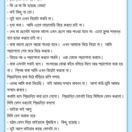
- কি রে মা কি হয়েছে তোর? 
- কই কিছু না তো।  
- তুই বলে এখন বিয়েটা করবি না। 
- হ্যা বাবা।  আমি এতো তাড়াতাড়ি বিয়ে করতে চাই না।  
- দেখ মা ছেলেটা অনেক ভালো এমন ছেলে আর পাওয়া যাবে না৷  এতো সুন্দর সম্বন্ধ 
হাত ছাড়া করতে চাই না।  
- বাবা ভালো ছেলে আরো পাওয়া যাবে।  এখন আমাকে বিয়ে দিয়ো না।  আমি 
পড়াশোনা শেষ করে বিয়ে করবো। 
- বিয়ের পর ও পড়াশোনা করতে পারবি।  ওরা তোকে পড়াশোনা করাবে।
- বাবা এমনটা সবাই বলে।  সংসারের বোঝা কাঁধে বসিয়ে দিলে আর পড়াশোনা করা হয় 
না।  প্লিজ বাবা আমি এখন বিয়েটা করবো না।  
প্রিয়ন্তির বাবা উঠে দাঁড়িয়ে রাগি গলায় 
- ওদের আমি কথা দিয়েছি।  নাই আমার সম্মান থাকবে না।  আশা করি তুমি আমার 
সম্মান রাখবে।  
কথাটা বলে প্রিয়ন্তি বাবা চলে গেলো।  প্রিয়ন্তি ফোনটা নিয়ে মিমিকে ফোন করলো।  
মিমি ফোন ধরতেই প্রিয়ন্তি বললো
- ভাইয়া কই আপু 
মিমি বেশ অবাক হয়ে 
- হঠাৎ ফোন দিয়ে ভাইয়াকে খুঁজছিস।  কিছু হয়েছে। 
- তুই আগে ভাইয়ার কাছে ফোনটা দে। 