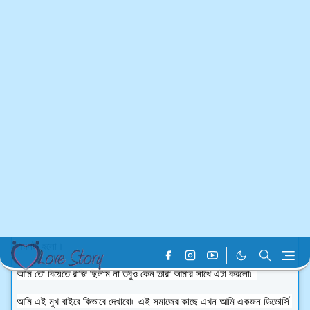
বিয়ের প্রথম রাতেই আমাকে ডিভোর্স পেপারসে্ সই করতে হয়েছে।  
বাবা মায়ের কথায় বিয়েতে রাজি হয়েছি আবার তাদের কথায় ডিভোর্স পেপারসে্ সই 
করেছি।  
বিয়ের প্রথম রাতেই ডিভোর্স  হওয়া একটা মেয়ের পরিস্থিতি যেমন থাকে আমার ও ঠিক 
তেমনি ছিলো৷  
আমার সব স্বপ্ন কল্পনা পানিতে ভেসে গেলো।  
সেই মুহুর্থে আমি আর আমার মাঝে ছিলাম না৷  
চেয়েছিলাম আত্মহত্যা করবো কিন্তু না এখানে তো আমার কোনো দোষ নেই।  
চোখের পানি আর ধরে রাখতে পারলাম না।  
দরজা বন্ধ করে দিয়ে সারারাত কেঁদেছি৷ আমার কি ভূল ছিলো?  কেন আমার সাথে 
এমনটা 
হলো।  
আমি তো বিয়েতে রাজি ছিলাম না তবুও কেন তারা আমার সাথে এটা করলো৷  
আমি এই মুখ বাইরে কিভাবে দেখাবো৷  এই সমাজের কাছে এখন আমি একজন ডিভোর্সি 