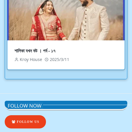
শালিকা যখন বউ । পর্ব - ১৭
Kroy House
2025/3/11
FOLLOW NOW
FOLLOW US