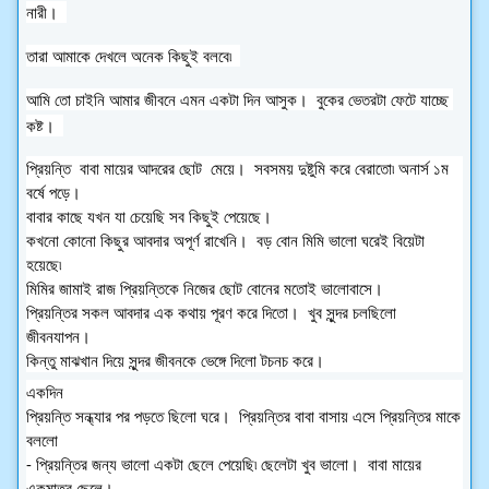
নারী।  
তারা আমাকে দেখলে অনেক কিছুই বলবে৷  
আমি তো চাইনি আমার জীবনে এমন একটা দিন আসুক।  বুকের ভেতরটা ফেটে যাচ্ছে 
কষ্ট।  
প্রিয়ন্তি  বাবা মায়ের আদরের ছোট  মেয়ে।  সবসময় দুষ্টুমি করে বেরাতো৷ অনার্স ১ম 
বর্ষে পড়ে।   
বাবার কাছে যখন যা চেয়েছি সব কিছুই পেয়েছে।  
কখনো কোনো কিছুর আবদার অপূর্ণ রাখেনি।  বড় বোন মিমি ভালো ঘরেই বিয়েটা 
হয়েছে৷  
মিমির জামাই রাজ প্রিয়ন্তিকে নিজের ছোট বোনের মতোই ভালোবাসে। 
প্রিয়ন্তির সকল আবদার এক কথায় পূরণ করে দিতো।  খুব সুন্দর চলছিলো 
জীবনযাপন।  
কিন্তু মাঝখান দিয়ে সুন্দর জীবনকে ভেঙ্গে দিলো টচনচ করে।  
একদিন
প্রিয়ন্তি সন্ধ্যার পর পড়তে ছিলো ঘরে।  প্রিয়ন্তির বাবা বাসায় এসে প্রিয়ন্তির মাকে 
বললো 
- প্রিয়ন্তির জন্য ভালো একটা ছেলে পেয়েছি৷ ছেলেটা খুব ভালো।  বাবা মায়ের 
একমাত্র ছেলে।  