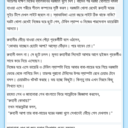
অতঃপর দক্ষিণ দিকের ব্যালকনির দরজাটা খুলে দিল। বহুদিন পর দরজা খোলাতে দমকা 
হাওয়া এসে শরীরে শীতল কম্পনের সৃষ্টি করল। দরজাটা খোলা রেখেই রুহানী ঘরের 
সুইচ টিপে দেখল লাইট জ্বলে না। স্বাভাবিক! এতো বছরে লাইট ঠিক থাকে নাকি? 
ঘরটা খোলা রেখেই নিজের ঘরে ছুটে গেল, টেবিল ল্যাম্প ও নিজের পারসেনাল ডায়েরিটা 
আনতে। 
রুহানীর দৌঁড়ে যাওয়া দেখে পৌঢ়া গৃহকর্মীটি বলে ওঠলেন,
"কোথায় যাচ্ছেন ছোটো আপা? আস্তে দৌঁড়ান। পরে যাবেন তো।"
রুহানী শুনল না। সে ছুটে চলল। মূলত রুহানীরা সিলেটে আসার আগে দুইজন গৃহকর্মীও 
সাথে করে নিয়ে এসেছেন। 
নিজের ঘরে এসে ডায়েরি ও টেবিল ল্যাম্পটা নিয়ে আবার বাবা-মায়ের ঘরে গিয়ে দরজাটা 
ভেতর থেকে লাগিয়ে দিল। তারপর পুরানো টেবিলের উপর ল্যাম্পটা রেখে চেয়ার টেনে 
বসল। চেয়ারটাও খটখট করছে। ভয় হচ্ছে কিছুটা। কিন্তু তার এখন নিরবে কিছু 
লিখতে হবে।
রহমত শেখ ও জাহানারা শেখ বাংলাতে ফিরে সার্ভেন্টকে জিজ্ঞাসা করলেন,
"রুহানী কোথায়?"
 তখন সারভেন্টরা বলল,
 "রুহানী আপা তার বাবা-মায়ের ঘরের দরজা খুলে সেখানেই দৌঁড়ে গেল দেখলাম।"
জাহানারা শেখ তা শুনে হতাশ নিঃশ্বাস ছেড়ে বললেন,