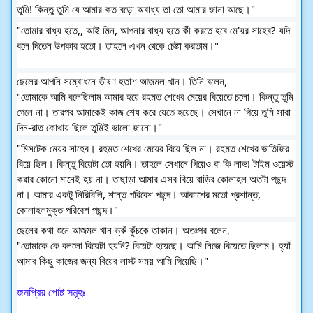
তুমি! কিন্তু তুমি যে আমার কত বড়ো অবাধ্য তা তো আমার জানা আছে।"
"তোমার বাধ্য হতে,, আই মিন, আপনার বাধ্য হতে কী করতে হবে মে'য়র সাহেব? যদি 
বলে দিতেন উপকার হতো। তাহলে এখন থেকে চেষ্টা করতাম।"
ছেলের আপনি সম্বোধনে ভীষণ হতাশ আজমল খান। তিনি বলেন,
"তোমাকে আমি বলেছিলাম আমার হয়ে রহমত শেখের মেয়ের বিয়েতে চলো। কিন্তু তুমি 
গেলে না। তারপর আমাকেই কাজ শেষ করে যেতে হয়েছে। সেখানে না গিয়ে তুমি সারা 
দিন-রাত কোথায় ছিলে তুমিই ভালো জানো।"
"মিসটেক মেয়র সাহেব। রহমত শেখের মেয়ের বিয়ে ছিল না। রহমত শেখের ভাতিজির 
বিয়ে ছিল। কিন্তু বিয়েটা তো হয়নি। তাহলে সেখানে গিয়েও বা কি লাভ! টাইম ওয়েস্ট 
করার কোনো মানেই হয় না। তাছাড়া আমার এসব বিয়ে বাড়ির কোলাহল অতটা পছন্দ 
না। আমার একটু নিরিবিলি, শান্ত পরিবেশ পছন্দ। আকাশের মতো প্রশান্ত, 
কোলাহলমুক্ত পরিবেশ পছন্দ।"
ছেলের কথা শুনে আজমল খান ভ্রুঁ কুঁচকে তাকান। অতঃপর বলেন,
"তোমাকে কে বললো বিয়েটা হয়নি? বিয়েটা হয়েছে। আমি নিজে বিয়েতে ছিলাম। হ্যাঁ 
আমার কিছু কাজের জন্য বিয়ের লাস্ট সময় আমি গিয়েছি।"
জনপ্রিয় পোষ্ট সমূহঃ