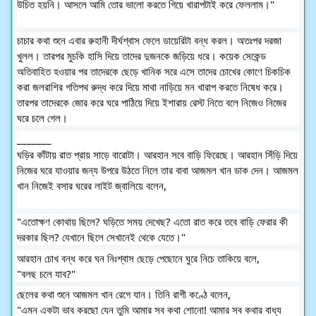
উচিত হয়নি। আসলে আমি তোর ভালো করতে গিয়ে খারাপটাই করে ফেললাম।"
চাচার কথা শুনে এবার রুহানী দীর্ঘশ্বাস ফেলে ডায়েরিটা বন্ধ করল। অতঃপর দরজা 
খুলল। তারপর মুচকি হাসি দিয়ে তাদের দুজনকে জড়িয়ে ধরে। কয়েক সেকেন্ড 
অতিবাহিত হওয়ার পর তাদেরকে ছেড়ে খানিক সরে এসে তাদের চোখের কোণে চিকচিক 
করা জলরাশির গতিপথ রুদ্ধ করে দিয়ে মাথা নাড়িয়ে মন খারাপ করতে নিষেধ করে। 
তারপর তাদেরকে জোর করে ঘরে পাঠিয়ে দিয়ে ইশারায় রেস্ট নিতে বলে নিজেও নিজের 
ঘরে চলে গেল।
_______
ঘড়ির কাঁটায় রাত প্রায় সাড়ে বারোটা। আরহান সবে বাড়ি ফিরেছে। আরহান সিঁড়ি দিয়ে 
নিজের ঘরে যাওয়ার জন্য উপরে উঠতে নিলে তার বাবা আজমল খান ডাক দেন। আজমল 
খান নিজেই বসার ঘরের লাইট জ্বালিয়ে বলেন,
"এতোক্ষণ কোথায় ছিলে? ঘড়িতে সময় দেখেছ? এতো রাত করে তবে বাড়ি ফেরার কী 
দরকার ছিল? যেখানে ছিলে সেখানেই থেকে যেতে।"
আরহান চোখ বন্ধ করে ঘন নিঃশ্বাস ছেড়ে পেছোনে ঘুরে নিচে তাকিয়ে বলে,
"বলছ চলে যাব?"
ছেলের কথা শুনে আজমল খান রেগে যান। তিনি রাগী কণ্ঠে বলেন,
"এমন একটা ভাব করছো যেন তুমি আমার সব কথা শোনো! আমার সব কথার বাধ্য 