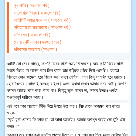
সুখ পাখি ( সবগুলো পর্ব )
ভালোবাসি প্রিয় ( সবগুলো পর্ব )
আইসিটি স্যার যখন বর ( সবগুলো পর্ব )
সত্তিকারের ভালোবাসা ( সবগুলো পর্ব )
রাগি মেম ( সবগুলো পর্ব )
সেলিব্রেটি লাভার (সবগুলো পর্ব )
পরিবারের অবহেলা (সবগুলো )
এটাই তো মেয়র সাহেব, আপনি বিয়ের লাস্ট সময় গিয়েছেন। আর আমি বিয়ের লাস্ট 
সময়ে বিয়ের যে আসল কনে ছিল তাকে তার বাড়িতে পৌঁছে দিয়ে এসেছি। হয়তো 
বিয়েতে কোন ঝামেলা হয়ে বিয়ের কনে বদলে গেছিল! এমন কিছু সামথিং হবে হয়তো। 
হোয়াটএভার। ভালোই করেছি যাইনি। এতো ড্রামা দেখার আমার সময় নেই। আপনি 
ভাবেন আমার কোন কাজ থাকে না। কিন্তু ভুলে যাবেন না, আমার উপরও একটা 
গুরুত্বপূর্ণ দায়িত্ব আছে।"
এই বলে আর আরহান সিঁড়ি দিয়ে উপরে উঠে যায়। নিচ থেকে আজমল খান বলতে 
থাকেন,
"হ্যাঁ হ্যাঁ তোমার কি কাজ তা তো জানা আছেই। আমার অবাধ্য হয়েই তো তুমি এটা 
করছ।"
আরহান তার বাবার কথা মোটেও পাত্তা দিলো না। সে তার ঘরে গিয়ে দরজা লাগিয়ে দিয়ে 