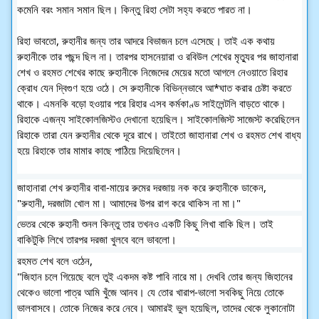
কমেনি বরং সমান সমান ছিল। কিন্তু রিহা সেটা সহ্য করতে পারত না। 
রিহা ভাবতো, রুহানীর জন্য তার আদরে বিভাজন চলে এসেছে। তাই এক কথায় 
রুহানীকে তার পছন্দ ছিল না। তারপর হাসনেয়ারা ও রবিউল শেখের মৃত্যুর পর জাহানারা 
শেখ ও রহমত শেখের কাছে রুহানীকে নিজেদের মেয়ের মতো আগলে নেওয়াতে রিহার 
ক্রোধ যেন দ্বিগুণ হয়ে ওঠে। সে রুহানীকে বিভিন্নভাবে আ*ঘাত করার চেষ্টা করতে 
থাকে। এমনকি বড়ো হওয়ার পরে রিহার এসব কর্মকাণ্ড সাইলেন্টলি বাড়তে থাকে। 
রিহাকে এজন্য সাইকোলজিস্টও দেখানো হয়েছিল। সাইকোলজিস্ট সাজেস্ট করেছিলেন 
রিহাকে তারা যেন রুহানীর থেকে দূরে রাখে। তাইতো জাহানারা শেখ ও রহমত শেখ বাধ্য 
হয়ে রিহাকে তার মামার কাছে পাঠিয়ে দিয়েছিলেন।
জাহানারা শেখ রুহানীর বাবা-মায়ের রুমের দরজায় নক করে রুহানীকে ডাকেন,
"রুহানী, দরজাটা খোল মা। আমাদের উপর রাগ করে থাকিস না মা।"
ভেতর থেকে রুহানী শুনল কিন্তু তার তখনও একটি কিছু লিখা বাকি ছিল। তাই 
বাকিটুকি লিখে তারপর দরজা খুলবে বলে ভাবলো।
রহমত শেখ বলে ওঠেন,
"জিহান চলে গিয়েছে বলে তুই একদম কষ্ট পাবি নারে মা। দেখবি তোর জন্য জিহানের 
থেকেও ভালো পাত্র আমি খুঁজে আনব। যে তোর খারাপ-ভালো সবকিছু নিয়ে তোকে 
ভালবাসবে। তোকে নিজের করে নেবে। আমারই ভুল হয়েছিল, তাদের থেকে লুকানোটা 