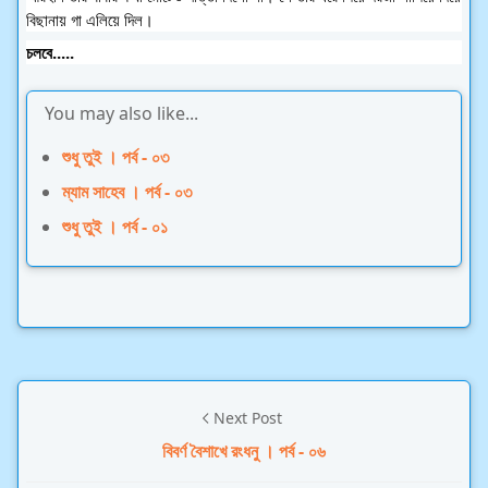
বিছানায় গা এলিয়ে দিল।
চলবে.....
You may also like...
শুধু তুই । পর্ব - ০৩
ম্যাম সাহেব । পর্ব - ০৩
শুধু তুই । পর্ব - ০১
Next Post
বিবর্ণ বৈশাখে রংধনু । পর্ব - ০৬