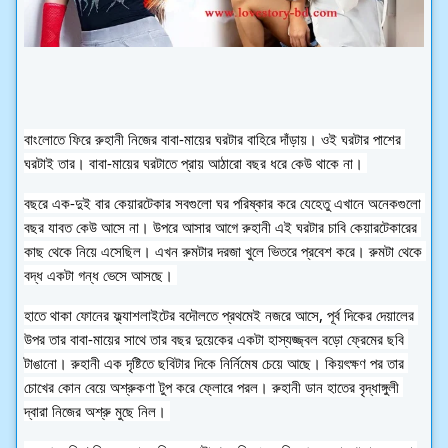
বাংলোতে ফিরে রুহানী নিজের বাবা-মায়ের ঘরটার বাহিরে দাঁড়ায়। ওই ঘরটার পাশের 
ঘরটাই তার। বাবা-মায়ের ঘরটাতে প্রায় আঠারো বছর ধরে কেউ থাকে না। 
বছরে এক-দুই বার কেয়ারটেকার সবগুলো ঘর পরিষ্কার করে যেহেতু এখানে অনেকগুলো 
বছর যাবত কেউ আসে না। উপরে আসার আগে রুহানী এই ঘরটার চাবি কেয়ারটেকারের 
কাছ থেকে নিয়ে এসেছিল। এখন রুমটার দরজা খুলে ভিতরে প্রবেশ করে। রুমটা থেকে 
বদ্ধ একটা গন্ধ ভেসে আসছে। 
হাতে থাকা ফোনের ফ্ল্যাশলাইটের বদৌলতে প্রথমেই নজরে আসে, পূর্ব দিকের দেয়ালের 
উপর তার বাবা-মায়ের সাথে তার বছর দুয়েকের একটা হাস্যজ্জ্বল বড়ো ফ্রেমের ছবি 
টাঙানো। রুহানী এক দৃষ্টিতে ছবিটার দিকে নির্নিমেষ চেয়ে আছে। কিয়ৎক্ষণ পর তার 
চোখের কোন বেয়ে অশ্রুকণা টুপ করে ফ্লোরে পরল। রুহানী ডান হাতের বৃদ্ধাঙ্গুলী 
দ্বারা নিজের অশ্রু মুছে নিল। 