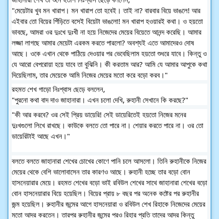
"মেয়েটার খুব মন খারাপ। মন খারাপ তো হবেই। তাই না? বারবার বিয়ে ভাঙলে! আর 
এইবার তো বিয়ের পিঁড়িতে বসেই বিয়েটা ভাঙলো! মন খারাপ হওয়ারই কথা। ও হয়তো 
ভাবছে, আমরা ওর দুঃখে দুঃখী না হয়ে নিজেদের মেয়ের বিয়েতে আনন্দ করেছি। আমার 
লজ্জা লাগছে আমার মেয়েটা এরকম করতে পারলো? অবশ্যই এতে আমাদেরও দোষ 
আছে। ওকে এখান থেকে পাঠিয়ে দেওয়ার পর ভেবেছিলাম হয়তো শুধরে যাবে। কিন্তু ও 
যে আরো বেপরোয়া হয়ে যাবে তা বুঝিনি। কী করতাম আর? আমি যে আমার আপুকে কথা 
দিয়েছিলাম, তার মেয়েকে আমি নিজের মেয়ের মতো করে বড়ো করব।"
রহমত শেখ গাড়ো নিঃশ্বাস ছেড়ে বললেন,
"পুরনো কথা বাদ দাও জাহানারা। এখন চলো দেখি, রুহানী সেখানে কি করছে?"
"কী আর করবে? ওর সেই প্রিয় ডায়েরি! সেই ডায়েরিতেই হয়তো নিজের মনের 
দুঃখগুলো লিখে রাখছে। কাউকে বলতে তো পারে না। শেয়ার করতে পারে না। ওর তো 
ডায়েরিটাই আছে এখন।"
বলতে বলতে জাহানারা শেখের চোখের কোণে পানি চলে আসলো। তিনি রুহানীকে নিজের 
মেয়ের থেকে বেশি ভালোবাসেন তার কারণও আছে। রুহানী হচ্ছে তার বড়ো বোন 
হাসনেয়ারার মেয়ে। রহমত শেখের বড়ো ভাই রবিউল শেখের সাথে জাহানারা শেখের বড়ো 
বোন হাসনেয়ারার বিয়ে হয়েছিল। বিয়ের প্রায় ৮ বছর পর অনেক কষ্টের পর রুহানীর 
জন্ম হয়েছিল। রুহানীর জন্মের আগে হাসনেয়ারা ও রবিউল শেখ রিহাকে নিজেদের মেয়ের 
মতো আদর করতেন। তারপর রুহানীর জন্মের পরও রিহার প্রতি তাদের আদর কিন্তু 