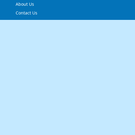
About Us
Contact Us
Privacy Policy
FOLLOW US
NEWSLETTER
Stay up to date with the latest news and relevant
updates from us.