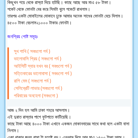
কিছুখন শয়ে থেকে রাস্তা দিয়ে হাটছি। কাছে আছে আর মাএ ৫৮ টাকা।
পকেট থেকে ফোনটা বের করে সিমটা খুলে পকেটে রাখলাম।
তারপর একটা মোবাইলের দোকানে ঢুকে আমার অনেক সাধের ফোনটা বেচে দিলাম।
৪৫০০ টাকা বেচলাম২১০০০ টাকার ফোনটা।
জনপ্রিয় পোষ্ট সমূহঃ
সুখ পাখি ( সবগুলো পর্ব )
ভালোবাসি প্রিয় ( সবগুলো পর্ব )
আইসিটি স্যার যখন বর ( সবগুলো পর্ব )
সত্তিকারের ভালোবাসা ( সবগুলো পর্ব )
রাগি মেম ( সবগুলো পর্ব )
সেলিব্রেটি লাভার (সবগুলো পর্ব )
পরিবারের অবহেলা (সবগুলো )
আজ ২ দিন হল আমি ঢাকা শহরে আসলাম।
এই দুরাত রাস্তার পাশে ফুটপাতে কাটিয়েছি।
কাছে টাকা আছে ৪০০০ টাকা এখানে একজন দোকানদারের সাথে কথা বলে একটা বাসা
নিলাম।
একা থাকার জন্য বাসা টা যতেষ্ট বড়। এডভান্স দিয়ে আর মাএ ১৫০০ টাকা আছে।