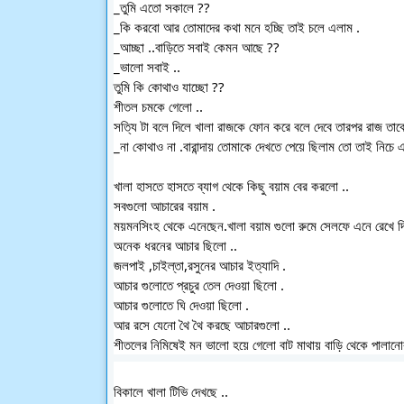
_তুমি এতো সকালে ??
_কি করবো আর তোমাদের কথা মনে হচ্ছি তাই চলে এলাম .
_আচ্ছা ..বাড়িতে সবাই কেমন আছে ??
_ভালো সবাই ..
তুমি কি কোথাও যাচ্ছো ??
শীতল চমকে গেলো ..
সত্যি টা বলে দিলে খালা রাজকে ফোন করে বলে দেবে তারপর রাজ তাক
_না কোথাও না .বারান্দায় তোমাকে দেখতে পেয়ে ছিলাম তো তাই নিচে
খালা হাসতে হাসতে ব্যাগ থেকে কিছু বয়াম বের করলো ..
সবগুলো আচারের বয়াম .
ময়মনসিংহ থেকে এনেছেন.খালা বয়াম গুলো রুমে সেলফে এনে রেখে দ
অনেক ধরনের আচার ছিলো ..
জলপাই ,চাইল্তা,রসুনের আচার ইত্যাদি .
আচার গুলোতে প্রচুর তেল দেওয়া ছিলো .
আচার গুলোতে ঘি দেওয়া ছিলো .
আর রসে যেনো থৈ থৈ করছে আচারগুলো ..
শীতলের নিমিষেই মন ভালো হয়ে গেলো বাট মাথায় বাড়ি থেকে পালান
বিকালে খালা টিভি দেখছে ..