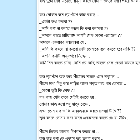
রাজ দুটো সেফ এনেছে রান্না করতে সেটা শীতলকে বলার প্রয়োজনও 
রাজ সোফায় বসে ল্যাপটপে কাজ করছে ..
_একটা কথা বলবো ??
_আমি কথা না বলতে বললে কি কথা বলবেনা ??
_আসলে বলতে চাচ্ছিলাম আপনি সেফ কেনো এনেছেন ??
আমাকে একবারও বললেননা যে .
_আমি কি করবো না করবো সেটা তোমাকে বলে করতে হবে নাকি ??
_আপনি কথাটা অন্যভাবে নিচ্ছেন .
আমি মিন করতে চাচ্ছি ,আমি তো আছি তাহলে সেফ কেনো আনতে হব
রাজ ল্যাপটপ অফ করে শীতলের সামনে এসে দাড়ালো ..
শীতল মাথা নিচু করে শাড়ির আচল শক্ত করে ধরে রেখেছে ..
_কেনো তুমি কি সেফ ??
যার কাজ যেটা তাকে সেটাই করতে হয় .
তোমার কাজ হলো শুধু মাত্র বেডে .
এখন তোমার কাজ কি অন্যজনকে করতে দেওয়া উচিৎ ??
তুমি বললে তোমার কাজ অন্য একজনকে করতে দেওয়া উচিৎ .
শীতল নিজের কানকে বিশ্বাস করছে না ..
রাজ তার কথা কে এভাবে ধরে তুলনা করবে ..