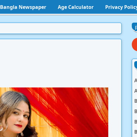
l Bangla Newspaper
Age Calculator
Privacy Polic
A
A
B
B
B