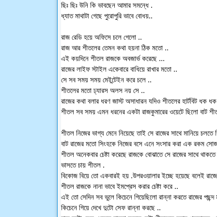
ছিঃ ছিঃ উনি কি ভাবছেন আমার সমন্ধে .
ধ্যাত মাথাটা গেছে পুরোপুরি ভাবে বোধয়..
রাজ রেডি হয়ে অফিসে চলে গেলো ..
রাজ আর শীতলের তেমন কথা হয়না ঠিক মতো ..
এই কয়দিনে শীতল রাজকে অবজার্ভ করেছে ...
রাজের লাইফ স্টাইল একেবারে বাধিয়ে রাখার মতো ..
সে সব সময় সময় মেইন্টেইন করে চলে ..
শীতলের মতো ঢ্যারস অলস নয় সে ..
রাজের কথা বলার ধরণ জাস্ট অসাধারন যদিও শীতলের হার্টবিট ধক ধ
শীতল সব সময় এমন ধরনের একটা রাজকুমারের ওয়েটে ছিলো বাট শীতল
শীতল নিজের ভাগ্য মেনে নিয়েছে তাই সে রাজের সাথে মানিয়ে চলতে সি
বাট রাজের মতো সিংহকে নিজের বসে এনে সংসার করা এক রকম সোজ
শীতল অনেকবার চেষ্টা করেছে রাজকে বোঝাতে সে রাজের সাথে থাকতে চা
ভাসতে চায় শীতল .
বিকোজ বিয়ে তো একবারই হয় .উপরওয়ালার ইচ্ছে হয়েছে বলেই রাজের 
শীতল রাজকে নানা ভাবে ইমপ্রেস করার চেষ্টা করে ..
এই তো সেদিন সব ভুলে কিচেনে গিয়েছিলো রান্না করতে রাজের পছন্দ 
কিচেনে গিয়ে দেখে দুটো সেফ রান্না করছে ..