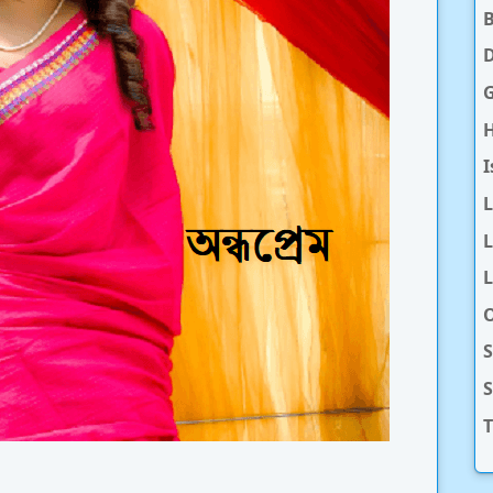
D
H
I
L
L
O
S
T