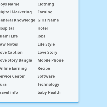
Boys Name
Clothing
igital Marketing
Earning
General Knowledge
Girls Name
ospital
Hotel
slami Life
Jobs
Law Notes
Life Style
ove Caption
Love Story
ove Story Bangla
Mobile Phone
nline Earning
Recipe
ervice Center
Software
Sura
Technology
ravel info
baby Health