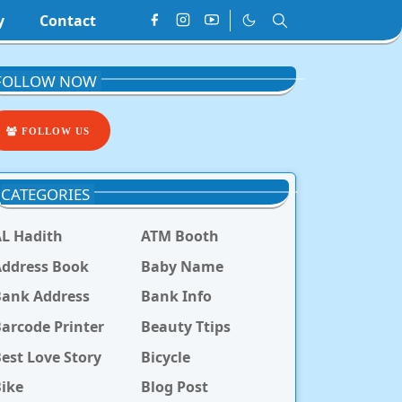
y
Contact
FOLLOW NOW
FOLLOW US
CATEGORIES
L Hadith
ATM Booth
ddress Book
Baby Name
Bank Address
Bank Info
arcode Printer
Beauty Ttips
est Love Story
Bicycle
ike
Blog Post