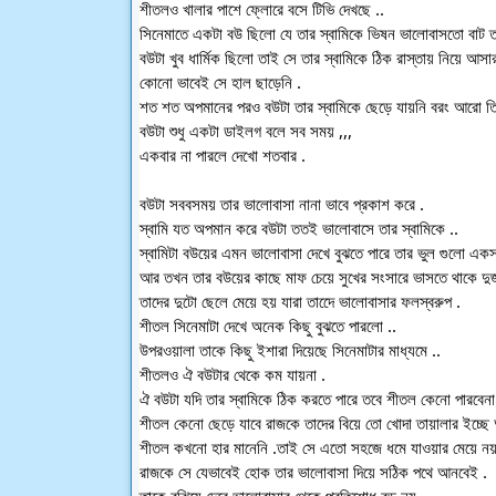
শীতলও খালার পাশে ফ্লোরে বসে টিভি দেখছে ..
সিনেমাতে একটা বউ ছিলো যে তার স্বামিকে ভিষন ভালোবাসতো বাট ত
বউটা খুব ধার্মিক ছিলো তাই সে তার স্বামিকে ঠিক রাস্তায় নিয়ে আসার 
কোনো ভাবেই সে হাল ছাড়েনি .
শত শত অপমানের পরও বউটা তার স্বামিকে ছেড়ে যায়নি বরং আরো তিন 
বউটা শুধু একটা ডাইলগ বলে সব সময় ,,,
একবার না পারলে দেখো শতবার .
বউটা সববসময় তার ভালোবাসা নানা ভাবে প্রকাশ করে .
স্বামি যত অপমান করে বউটা ততই ভালোবাসে তার স্বামিকে ..
স্বামিটা বউয়ের এমন ভালোবাসা দেখে বুঝতে পারে তার ভুল গুলো এক
আর তখন তার বউয়ের কাছে মাফ চেয়ে সুখের সংসারে ভাসতে থাকে দু
তাদের দুটো ছেলে মেয়ে হয় যারা তাদেে ভালোবাসার ফলস্বরুপ .
শীতল সিনেমাটা দেখে অনেক কিছু বুঝতে পারলো ..
উপরওয়ালা তাকে কিছু ইশারা দিয়েছে সিনেমাটার মাধ্যমে ..
শীতলও ঐ বউটার থেকে কম যায়না .
ঐ বউটা যদি তার স্বামিকে ঠিক করতে পারে তবে শীতল কেনো পারবেনা
শীতল কেনো ছেড়ে যাবে রাজকে তাদের বিয়ে তো খোদা তায়ালার ইচ্ছে 
শীতল কখনো হার মানেনি .তাই সে এতো সহজে ধমে যাওয়ার মেয়ে নয়
রাজকে সে যেভাবেই হোক তার ভালোবাসা দিয়ে সঠিক পথে আনবেই .
তাকে বুঝিয়ে দেবে ভালোবাসার থেকে প্রতিশোধ বড় নয় .