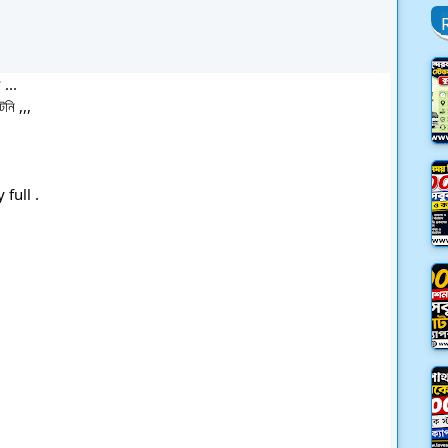
 ...
নি ,,,
full .