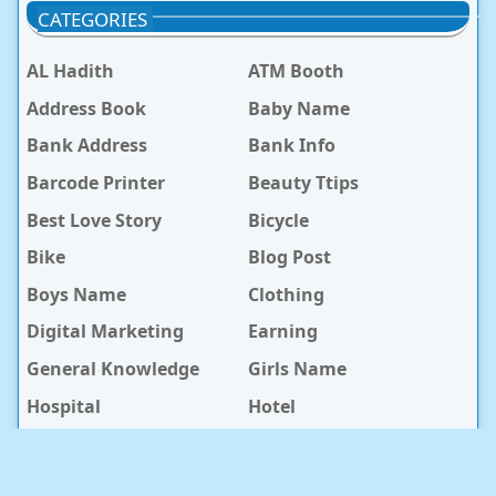
CATEGORIES
AL Hadith
ATM Booth
Address Book
Baby Name
Bank Address
Bank Info
Barcode Printer
Beauty Ttips
Best Love Story
Bicycle
Bike
Blog Post
Boys Name
Clothing
Digital Marketing
Earning
General Knowledge
Girls Name
Hospital
Hotel
Islami Life
Jobs
Law Notes
Life Style