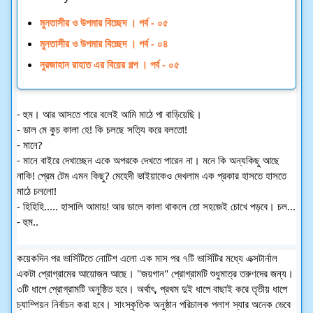
মুনতাসীর ও উপমার বিচ্ছেদ । পর্ব - ০৫
মুনতাসীর ও উপমার বিচ্ছেদ । পর্ব - ০৪
নুরজাহান রাহাত এর বিয়ের গল্প । পর্ব - ০৫
- হুম। আর আসতে পারে বলেই আমি মাঠে পা বাড়িয়েছি।
- ডাল মে কুচ কালা হে! কি চলছে সত্যি করে বলতো!
- মানে?
- মানে বাইরে দেখাচ্ছেন একে অপরকে দেখতে পারেন না। মনে কি অন্যকিছু আছে
নাকি! প্রেম টেম এমন কিছু? মেহেদী ভাইয়াকেও দেখলাম এক প্রকার হাসতে হাসতে
মাঠে চললো!
- হিহিহি..... হাসালি আমায়! আর ডালে কালা থাকলে তো সহজেই চোখে পড়বে। চল...
- হুম..
কয়েকদিন পর ভার্সিটিতে নোটিশ এলো এক মাস পর ৭টি ভার্সিটির মধ্যে এক্সটার্নাল
একটা প্রোগ্রামের আয়োজন আছে। "জয়গান" প্রোগ্রামটি শুধুমাত্র তরুণদের জন্য।
৩টি ধাপে প্রোগ্রামটি অনুষ্ঠিত হবে। অর্থাৎ, প্রথম দুই ধাপে বাছাই করে তৃতীয় ধাপে
চ্যাম্পিয়ন নির্বাচন করা হবে। সাংস্কৃতিক অনুষ্ঠান পরিচালক পলাশ স্যার অনেক ভেবে