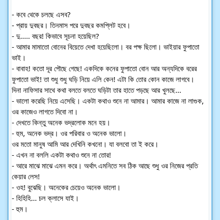
- কবে থেকে চলছে এসব?
- প্রায় দুবছর। তিনমাস পরে দুবছর কমপ্লিট হবে।
- দু..... বছর! কিভাবে সূচনা হয়েছিল?
- আমার মামাতো বোনের বিয়েতে দেখা হয়েছিলো। বর পক্ষ ছিলো। ভাইয়ার ফুপাতো
ভাই।
- বাবাহ! কতো দূর পৌছে গেছে! একদিকে কনের ফুপাতো বোন আর অন্যদিকে বরের
ফুপাতো ভাই! তা শুধু শুধু ঘড়ি নিয়ে এলি কেন! এটা কি তোর কোন কাজে লাগবে।
দিনা নাফিসার সাথে কথা বলতে বলতে ঘড়িটা তার হাতে পড়ছে আর খুলছে...
- ভালো করেছি নিয়ে এসেছি। একটা কথাও শুনে না আমার। আমার কাজে না লাগুক,
ওর কাজেও লাগতে দিবো না।
- দেখতে কিন্তু অনেক ভদ্রলোক মনে হয়।
- হুম, অনেক ভদ্র। ওর পরিবার ও অনেক ভালো।
ওর মতো মানুষ আমি আর দেখিনি কখনো। যা বলবো তা ই করে।
- এখন না বললি একটা কথাও শুনে না তোর!
- আরে মাঝে মাঝে এমন করে। অর্থাৎ এমনিতে সব ঠিক আছে শুধু ওর নিজের প্রতি
কেয়ার লেস!
- ওহ! বুঝেছি। অনেকের চেয়েও অনেক ভালো।
- হিহিহি... চল ক্লাসে যাই।
- হুম।