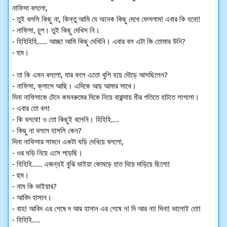
নাফিসা বললো,
- তুই বললি কিছু না, কিন্তু আমি যে অনেক কিছু দেখে ফেললাম! এবার কি হবে!!
- নাফিসা, চুপ। তুই কিছু দেখিস নি।
- হিহিহিহি..... আচ্ছা আমি কিছু দেখিনি। এবার বল এটা কি তোমার উনি?
- হুম।
- তা কি এমন বললো, যার ফলে এতো খুশি হয়ে দৌড়ে আসছিলেন?
- নাফিসা, ক্লাসে আছি। এদিকে আয় আমার সাথে।
দিনা নাফিসাকে টেনে কমনরুমের দিকে নিয়ে বারান্দায় ধীর গতিতে হাটতে লাগলো।
- এবার তো বল!
- কি বলবো! ও তো কিছুই বলেনি। হিহিহি....
- কিছু না বললে হাসলি কেন?
দিনা নাফিসার সামনে একটা ঘড়ি দেখিয়ে বললো,
- ওর ঘড়ি নিয়ে এসে পড়েছি।
- হিহিহি..... এজন্যই বুঝি ভাইয়া কোমড়ে হাত দিয়ে দাড়িয়ে ছিলো!
- হুম।
- নাম কি ভাইয়ার?
- আবিদ হাসান।
- বাহ! আবিদ এর শেষে দ আর হাসান এর শেষে ন! দি আর না! দিনা! ভালোই তো!
- হিহিহি....