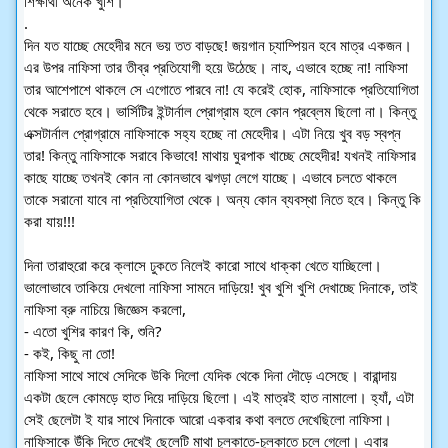
শিক্ষার্থী অনেক খুশি।
.
দিন যত যাচ্ছে মেহেদীর মনে ভয় তত বাড়ছে! জয়গান চ্যাম্পিয়ন হবে মাত্র একজন।
এর উপর নাফিসা তার তীব্র প্রতিযোগী হয়ে উঠেছে। নাহ, এভাবে হচ্ছে না! নাফিসা
তার আশেপাশে থাকলে সে এগোতে পারবে না! যে করেই হোক, নাফিসাকে প্রতিযোগিতা
থেকে সরাতে হবে। ভার্সিটির ইন্টার্নাল প্রোগ্রাম হলে কোন প্রব্লেম ছিলো না। কিন্তু
এক্সটার্নাল প্রোগ্রামে নাফিসাকে সহ্য হচ্ছে না মেহেদীর। এটা নিয়ে খুব বড় স্বপ্ন
তার! কিন্তু নাফিসাকে সরাবে কিভাবে! মাথায় ঘুরপাক খাচ্ছে মেহেদীর! যখনই নাফিসার
কাছে যাচ্ছে তখনই কোন না কোনভাবে ঝগড়া লেগে যাচ্ছে। এভাবে চলতে থাকলে
তাকে সরানো যাবে না প্রতিযোগিতা থেকে। অন্য কোন ব্যবস্থা নিতে হবে। কিন্তু কি
করা যায়!!!
দিনা তারাহুরো করে ক্লাসে ঢুকতে নিলেই কারো সাথে ধাক্কা খেতে যাচ্ছিলো।
ভালোভাবে তাকিয়ে দেখলো নাফিসা সামনে দাড়িয়ে! খুব খুশি খুশি দেখাচ্ছে দিনাকে, তাই
নাফিসা ব্রু নাচিয়ে জিজ্ঞেস করলো,
- এতো খুশির কারণ কি, শুনি?
- কই, কিছু না তো!
নাফিসা সাথে সাথে সেদিকে উকি দিলো যেদিক থেকে দিনা দৌড়ে এসেছে। বারান্দায়
একটা ছেলে কোমড়ে হাত দিয়ে দাড়িয়ে ছিলো। এই মাত্রই হাত নামালো। হ্যাঁ, এটা
সেই ছেলেটা ই যার সাথে দিনাকে আরো একবার কথা বলতে দেখেছিলো নাফিসা।
নাফিসাকে উঁকি দিতে দেখেই ছেলেটি মাথা চুলকাতে-চুলকাতে চলে গেলো। এবার