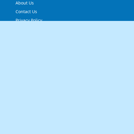
About Us
Contact Us
Privacy Policy
FOLLOW US
NEWSLETTER
Stay up to date with the latest news and relevant
updates from us.