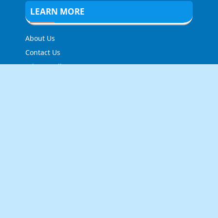
LEARN MORE
About Us
Contact Us
Privacy Policy
FOLLOW US
NEWSLETTER
Stay up to date with the latest news and relevant
updates from us.