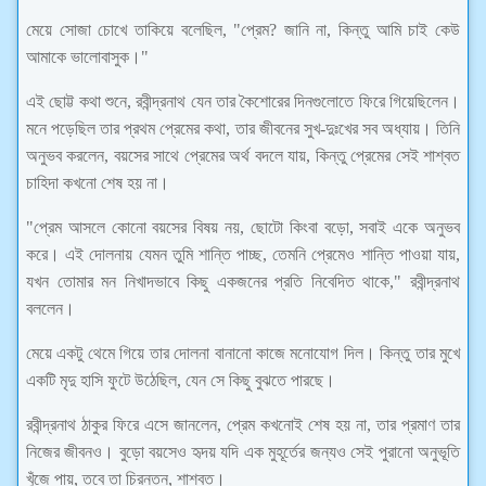
মেয়ে সোজা চোখে তাকিয়ে বলেছিল, "প্রেম? জানি না, কিন্তু আমি চাই কেউ
আমাকে ভালোবাসুক।"
এই ছোট্ট কথা শুনে, রবীন্দ্রনাথ যেন তার কৈশোরের দিনগুলোতে ফিরে গিয়েছিলেন।
মনে পড়েছিল তার প্রথম প্রেমের কথা, তার জীবনের সুখ-দুঃখের সব অধ্যায়। তিনি
অনুভব করলেন, বয়সের সাথে প্রেমের অর্থ বদলে যায়, কিন্তু প্রেমের সেই শাশ্বত
চাহিদা কখনো শেষ হয় না।
"প্রেম আসলে কোনো বয়সের বিষয় নয়, ছোটো কিংবা বড়ো, সবাই একে অনুভব
করে। এই দোলনায় যেমন তুমি শান্তি পাচ্ছ, তেমনি প্রেমেও শান্তি পাওয়া যায়,
যখন তোমার মন নিখাদভাবে কিছু একজনের প্রতি নিবেদিত থাকে," রবীন্দ্রনাথ
বললেন।
মেয়ে একটু থেমে গিয়ে তার দোলনা বানানো কাজে মনোযোগ দিল। কিন্তু তার মুখে
একটি মৃদু হাসি ফুটে উঠেছিল, যেন সে কিছু বুঝতে পারছে।
রবীন্দ্রনাথ ঠাকুর ফিরে এসে জানলেন, প্রেম কখনোই শেষ হয় না, তার প্রমাণ তার
নিজের জীবনও। বুড়ো বয়সেও হৃদয় যদি এক মুহূর্তের জন্যও সেই পুরানো অনুভূতি
খুঁজে পায়, তবে তা চিরন্তন, শাশ্বত।