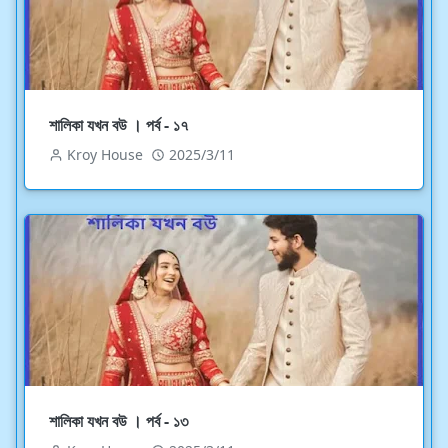
শালিকা যখন বউ । পর্ব - ১৭
Kroy House
2025/3/11
শালিকা যখন বউ । পর্ব - ১৩