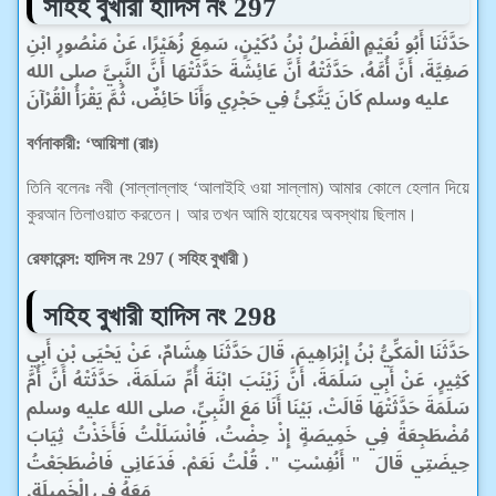
সহিহ বুখারী
হাদিস নং 297
حَدَّثَنَا أَبُو نُعَيْمٍ الْفَضْلُ بْنُ دُكَيْنٍ، سَمِعَ زُهَيْرًا، عَنْ مَنْصُورٍ ابْنِ
صَفِيَّةَ، أَنَّ أُمَّهُ، حَدَّثَتْهُ أَنَّ عَائِشَةَ حَدَّثَتْهَا أَنَّ النَّبِيَّ صلى الله
عليه وسلم كَانَ يَتَّكِئُ فِي حَجْرِي وَأَنَا حَائِضٌ، ثُمَّ يَقْرَأُ الْقُرْآنَ
বর্ণনাকারী: ‘আয়িশা (রাঃ)
তিনি বলেনঃ নবী (সাল্লাল্লাহু ‘আলাইহি ওয়া সাল্লাম) আমার কোলে হেলান দিয়ে
কুরআন তিলাওয়াত করতেন। আর তখন আমি হায়েযের অবস্থায় ছিলাম।
রেফারেন্স: হাদিস নং 297 ( সহিহ বুখারী )
সহিহ বুখারী
হাদিস নং 298
حَدَّثَنَا الْمَكِّيُّ بْنُ إِبْرَاهِيمَ، قَالَ حَدَّثَنَا هِشَامٌ، عَنْ يَحْيَى بْنِ أَبِي
كَثِيرٍ، عَنْ أَبِي سَلَمَةَ، أَنَّ زَيْنَبَ ابْنَةَ أُمِّ سَلَمَةَ، حَدَّثَتْهُ أَنَّ أُمَّ
سَلَمَةَ حَدَّثَتْهَا قَالَتْ، بَيْنَا أَنَا مَعَ النَّبِيِّ، صلى الله عليه وسلم
مُضْطَجِعَةً فِي خَمِيصَةٍ إِذْ حِضْتُ، فَانْسَلَلْتُ فَأَخَذْتُ ثِيَابَ
حِيضَتِي قَالَ ‏ "‏ أَنُفِسْتِ ‏"‏‏.‏ قُلْتُ نَعَمْ‏.‏ فَدَعَانِي فَاضْطَجَعْتُ
مَعَهُ فِي الْخَمِيلَةِ‏.‏