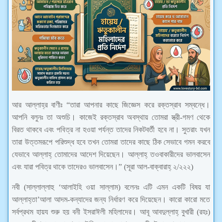
আর আল্লাহ্‌র বাণীঃ “তারা আপনার কাছে জিজ্ঞেস করে রক্তস্রাব সম্বন্ধে।
আপনি বলুনঃ তা অশুচি। কাজেই রক্তস্রাব অবস্থায় তোমরা স্ত্রী-গমণ থেকে
বিরত থাকবে এবং পবিত্র না হওয়া পর্যন্ত তাদের নিকটবর্তী হবে না। সুতরাং যখন
তারা উত্তমরূপে পরিশুদ্ধ হবে তখন তোমরা তাদের কাছে ঠিক সেভাবে গমন করবে
যেভাবে আল্লাহ্ তোমাদের আদেশ দিয়েছেন। আল্লাহ্ তওবাকারীদের ভালবাসেন
এবং যারা পবিত্র থাকে তাদেরও ভালবাসেন।” (সূরা আল-বাক্বারাহ্ ২/২২২)
নবী (সাল্লাল্লাহু ‘আলাইহি ওয়া সাল্লাম) বলেনঃ এটি এমন একটি বিষয় যা
আল্লাহ্‌তা’আলা আদম-কন্যাদের জন্য নির্ধারণ করে দিয়েছেন। কারো কারো মতে
সর্বপ্রথম হায়য শুরু হয় বনী ইসরাঈলী মহিলাদের। আবূ আবদুল্লাহ্‌ বুখারী (রহঃ)