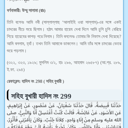
বর্ণনাকারী: উম্মু সালামা (রাঃ)
তিনি বলেনঃ আমি নবী (সাল্লাল্লাহু ‘আলাইহি ওয়া সাল্লাম)-এর সঙ্গে একই
চাদরের নীচে শুয়ে ছিলাম। হঠাৎ আমার হায়েয দেখা দিলে আমি চুপি চুপি বেরিয়ে
গিয়ে হায়েযের কাপড় পরে নিলাম। তিনি বললেনঃ তোমার কি নিফাস দেখা দিয়েছে?
আমি বললাম, হ্যাঁ। তখন তিনি আমাকে ডাকলেন। আমি তাঁর সঙ্গে চাদরের ভেতর
শুয়ে পড়লাম।
(৩২২, ৩২৩, ১৯২৯; মুসলিম ৩/২, হাঃ ২৯৬, আহমাদ ২৬৫৮৭) (আ.প্র. ২৮৯,
ই.ফা. ২৯৪)
রেফারেন্স: হাদিস নং 298 ( সহিহ বুখারী )
সহিহ বুখারী
হাদিস নং 299
حَدَّثَنَا قَبِيصَةُ، قَالَ حَدَّثَنَا سُفْيَانُ، عَنْ مَنْصُورٍ، عَنْ إِبْرَاهِيمَ،
عَنِ الأَسْوَدِ، عَنْ عَائِشَةَ، قَالَتْ كُنْتُ أَغْتَسِلُ أَنَا وَالنَّبِيُّ، صلى
الله عليه وسلم مِنْ إِنَاءٍ وَاحِدٍ، كِلاَنَا جُنُبٌ‏.‏ وَكَانَ يَأْمُرُنِي فَأَتَّزِرُ،
فَيُبَاشِرُنِي وَأَنَا حَائِضٌ‏.‏ وَكَانَ يُخْرِجُ رَأْسَهُ إِلَىَّ وَهُوَ مُعْتَكِفٌ،