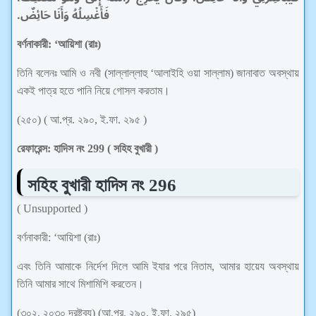
فَأَغْسِلُهُ وَأَنَا حَائِضٌ‏.‏
বর্ণনাকারী: ‘আয়িশা (রাঃ)
তিনি বলেনঃ আমি ও নবী (সাল্লাল্লাহু ‘আলাইহি ওয়া সাল্লাম) জানাবাত অবস্থায়
একই পাত্র হতে পানি নিয়ে গোসল করতাম।
(২৫০) ( আ.প্র. ২৯০, ই.ফা. ২৯৫ )
রেফারেন্স: হাদিস নং 299 ( সহিহ বুখারী )
সহিহ বুখারী
হাদিস নং 296
( Unsupported )
বর্ণনাকারী: ‘আয়িশা (রাঃ)
এবং তিনি আমাকে নির্দেশ দিলে আমি ইযার পরে নিতাম, আমার হায়েয অবস্থায়
তিনি আমার সাথে মিশামিশি করতেন।
(৩০২, ২০৩০ দ্রষ্টব্য) (আ.প্র. ২৯০, ই.ফা. ২৯৫)