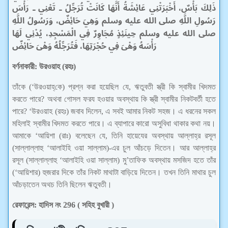
ذَلِكَ بَأْسٌ، أَخْبَرَتْنِي عَائِشَةُ أَنَّهَا كَانَتْ تُرَجِّلُ ـ تَعْنِي ـ رَأْسَ
رَسُولِ اللَّهِ صلى الله عليه وسلم وَهِيَ حَائِضٌ، وَرَسُولُ اللَّهِ
صلى الله عليه وسلم حِينَئِذٍ مُجَاوِرٌ فِي الْمَسْجِدِ، يُدْنِي لَهَا
رَأْسَهُ وَهْىَ فِي حُجْرَتِهَا، فَتُرَجِّلُهُ وَهْىَ حَائِضٌ
বর্ণনাকারী: উরওয়াহ (রহঃ)
তাঁকে (‘উরওয়াহ্‌কে) প্রশ্ন করা হয়েছিল যে, ঋতুবতী স্ত্রী কি স্বামীর খিদমত
করতে পারে? অথবা গোসল ফরয হওয়ার অবস্থায় কি স্ত্রী স্বামীর নিকটবর্তী হতে
পারে? ‘উরওয়াহ (রহঃ) জবাব দিলেন, এ সবই আমার নিকট সহজ। এ ধরনের সকল
মহিলাই স্বামীর খিদমত করতে পারে। এ ব্যাপারে কারো অসুবিধা থাকার কথা নয়।
আমাকে ‘আয়িশা (রাঃ) বলেছেন যে, তিনি হায়েযের অবস্থায় আল্লাহ্‌র রসূল
(সাল্লাল্লাহু ‘আলাইহি ওয়া সাল্লাম)-এর চুল আঁচড়ে দিতেন। আর আল্লাহ্‌র
রসূল (সাল্লাল্লাহু ‘আলাইহি ওয়া সাল্লাম) মু’তাফিক অবস্থায় মসজিদ হতে তাঁর
(‘আয়িশার) হুজরার দিকে তাঁর নিকট মাথাটা বাড়িয়ে দিতেন। তখন তিনি মাথার চুল
আঁচড়াতেন অথচ তিনি ছিলেন ঋতুবতী।
রেফারেন্স: হাদিস নং 296 ( সহিহ বুখারী )