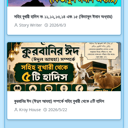
সহিহ বুখারী হাদিস নং ১১,১২,১৩,১৪ এবং ১৫ (কিতাবুল ঈমান অধ্যায়)
Story Writer
2026/6/3
কুরবানির ঈদ (ঈদুল আযহা) সম্পর্কে সহিহ বুখারী থেকে ৫টি হাদিস
Kroy House
2026/5/22