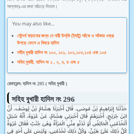
সাল্লাম)-এর মাথা আঁচড়ে দিতাম।
You may also like...
সৌন্দর্য বাড়ানোর জন্য যে নারী উল্‌কি (ট্যাটু) আঁকে ও আঁকায় ওভ্রূ
উপড়ে ফেলে এ বিষয়ে হাদিস
সহীহ বুখারী হাদিস নং ১০০, ১০১, ১০২,১০৩,১০৪ এবং ১০৫
সহিহ বুখারী, হাদিস নং ১ , ২, ৩, ৪ এবং ৫
রেফারেন্স: হাদিস নং 295 ( সহিহ বুখারী )
সহিহ বুখারী
হাদিস নং 296
حَدَّثَنَا إِبْرَاهِيمُ بْنُ مُوسَى، قَالَ أَخْبَرَنَا هِشَامُ بْنُ يُوسُفَ، أَنَّ
ابْنَ جُرَيْجٍ، أَخْبَرَهُمْ قَالَ أَخْبَرَنِي هِشَامٌ، عَنْ عُرْوَةَ، أَنَّهُ سُئِلَ
أَتَخْدُمُنِي الْحَائِضُ أَوْ تَدْنُو مِنِّي الْمَرْأَةُ وَهْىَ جُنُبٌ فَقَالَ عُرْوَةُ
كُلُّ ذَلِكَ عَلَىَّ هَيِّنٌ، وَكُلُّ ذَلِكَ تَخْدُمُنِي، وَلَيْسَ عَلَى أَحَدٍ فِي