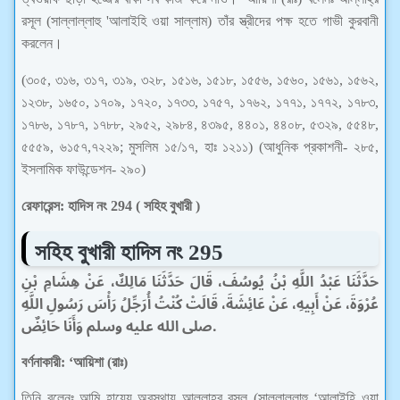
রসূল (সাল্লাল্লাহু 'আলাইহি ওয়া সাল্লাম) তাঁর স্ত্রীদের পক্ষ হতে গাভী কুরবানী
করলেন।
(৩০৫, ৩১৬, ৩১৭, ৩১৯, ৩২৮, ১৫১৬, ১৫১৮, ১৫৫৬, ১৫৬০, ১৫৬১, ১৫৬২,
১২৩৮, ১৬৫০, ১৭০৯, ১৭২০, ১৭৩৩, ১৭৫৭, ১৭৬২, ১৭৭১, ১৭৭২, ১৭৮৩,
১৭৮৬, ১৭৮৭, ১৭৮৮, ২৯৫২, ২৯৮৪, ৪৩৯৫, ৪৪০১, ৪৪০৮, ৫৩২৯, ৫৫৪৮,
৫৫৫৯, ৬১৫৭,৭২২৯; মুসলিম ১৫/১৭, হাঃ ১২১১) (আধুনিক প্রকাশনী- ২৮৫,
ইসলামিক ফাউন্ডেশন- ২৯০)
রেফারেন্স: হাদিস নং 294 ( সহিহ বুখারী )
সহিহ বুখারী
হাদিস নং 295
حَدَّثَنَا عَبْدُ اللَّهِ بْنُ يُوسُفَ، قَالَ حَدَّثَنَا مَالِكٌ، عَنْ هِشَامِ بْنِ
عُرْوَةَ، عَنْ أَبِيهِ، عَنْ عَائِشَةَ، قَالَتْ كُنْتُ أُرَجِّلُ رَأْسَ رَسُولِ اللَّهِ
صلى الله عليه وسلم وَأَنَا حَائِضٌ‏.
বর্ণনাকারী: ‘আয়িশা (রাঃ)
তিনি বলেনঃ আমি হায়েয অবস্থায় আল্লাহ্‌র রসূল (সাল্লাল্লাহু ‘আলাইহি ওয়া