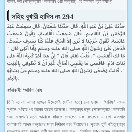
বলেন, নবী (সাল্লাল্লাহু ‘আলাইহি ওয়া সাল্লাম)-এর হাদীসই গ্রহণযোগ্য।
সহিহ
বুখারী হাদিস নং 294
حَدَّثَنَا عَلِيُّ بْنُ عَبْدِ اللَّهِ، قَالَ حَدَّثَنَا سُفْيَانُ، قَالَ سَمِعْتُ عَبْدَ
الرَّحْمَنِ بْنَ الْقَاسِمِ، قَالَ سَمِعْتُ الْقَاسِمَ، يَقُولُ سَمِعْتُ
عَائِشَةَ، تَقُولُ خَرَجْنَا لاَ نَرَى إِلاَّ الْحَجَّ، فَلَمَّا كُنَّا بِسَرِفَ حِضْتُ،
فَدَخَلَ عَلَىَّ رَسُولُ اللَّهِ صلى الله عليه وسلم وَأَنَا أَبْكِي قَالَ ‏"‏
مَا لَكِ أَنُفِسْتِ ‏"‏‏.‏ قُلْتُ نَعَمْ‏.‏ قَالَ ‏"‏ إِنَّ هَذَا أَمْرٌ كَتَبَهُ اللَّهُ عَلَى
بَنَاتِ آدَمَ، فَاقْضِي مَا يَقْضِي الْحَاجُّ، غَيْرَ أَنْ لاَ تَطُوفِي بِالْبَيْتِ
‏"‏‏.‏ قَالَتْ وَضَحَّى رَسُولُ اللَّهِ صلى الله عليه وسلم عَنْ نِسَائِهِ
بِالْبَقَرِ‏.
বর্ণনাকারী: ‘আয়িশা (রাঃ)
তিনি বলেনঃ আমরা হজ্জের উদ্দেশেই (মদীনা হতে) বের হলাম। ‘সারিফ’ নামক
স্থানে পৌঁছার পর আমার হায়েয আসলো। আল্লাহ্‌র রসূল (সাল্লাল্লাহু ‘আলাইহি
ওয়া সাল্লাম) এসে আমাকে কাঁদতে দেখলেন এবং বললেনঃ এ তো আল্লাহ্‌
তা’আলাই আদম-কন্যাদের জন্য নির্ধারণ করে দিয়েছেন। সুতরাং তুমি বাইতুল্লাহ্‌র
ত্বওয়াফ ছাড়া হজ্জের বাকী সব কাজ করে নাও। ‘আয়িশা (রাঃ) বলেনঃ আল্লাহ্‌র