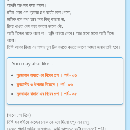
আপনি আপনার কাজ করুন।
রহিম এবার এক প্রকার রাগ হয়েই চলে গেলো,
মালিক বলে কথা তাই আর কিছু বললো না,
রিদয় খাওয়া শেষ করে বললো ভালো বৌ,
আমি নিজের হাতে খাবো না। তুমি খাইয়ে দেবে। আর মাঝে মাঝে আমি নিজে
খাবো।
তিথি আবার রিদয় এর মাথার চুল ঠিক করতে করতে বললো আচ্ছা জনাব তাই হবে।
You may also like...
নুরজাহান রাহাত এর বিয়ের গল্প । পর্ব - ০৩
মুনতাসীর ও উপমার বিচ্ছেদ । পর্ব - ০৩
নুরজাহান রাহাত এর বিয়ের গল্প । পর্ব - ০৫
(গালে চাপ দিয়ে)
তিথি সব গুছিয়ে কাজের লোক কে বলে দিলো দুপুর এর মেনু,
যেহেতু শাশুরি অফিস সামলাচ্ছে, আমি আপাতত ঘরটা সামলাতেই পারি।