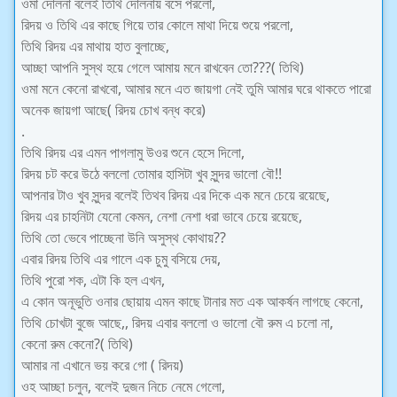
ওমা দোলনা বলেই তিথি দোলনায় বসে পরলো,
রিদয় ও তিথি এর কাছে গিয়ে তার কোলে মাথা দিয়ে শুয়ে পরলো,
তিথি রিদয় এর মাথায় হাত বুলাচ্ছে,
আচ্ছা আপনি সুস্থ হয়ে গেলে আমায় মনে রাখবেন তো???( তিথি)
ওমা মনে কেনো রাখবো, আমার মনে এত জায়গা নেই তুমি আমার ঘরে থাকতে পারো
অনেক জায়গা আছে( রিদয় চোখ বন্ধ করে)
.
তিথি রিদয় এর এমন পাগলামু উওর শুনে হেসে দিলো,
রিদয় চট করে উঠে বললো তোমার হাসিটা খুব সুন্দর ভালো বৌ!!
আপনার টাও খুব সুন্দর বলেই তিথব রিদয় এর দিকে এক মনে চেয়ে রয়েছে,
রিদয় এর চাহনিটা যেনো কেমন, নেশা নেশা ধরা ভাবে চেয়ে রয়েছে,
তিথি তো ভেবে পাচ্ছেনা উনি অসুস্থ কোথায়??
এবার রিদয় তিথি এর গালে এক চুমু বসিয়ে দেয়,
তিথি পুরো শক, এটা কি হল এখন,
এ কোন অনূভুতি ওনার ছোয়ায় এমন কাছে টানার মত এক আকর্ষন লাগছে কেনো,
তিথি চোখটা বুজে আছে,, রিদয় এবার বললো ও ভালো বৌ রুম এ চলো না,
কেনো রুম কেনো?( তিথি)
আমার না এখানে ভয় করে গো ( রিদয়)
ওহ আচ্ছা চলুন, বলেই দুজন নিচে নেমে গেলো,