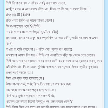
তিথি রিদয় কে রুম এ বসিয়ে একটু রান্না ঘরে গেলো,
একটু পর রুম এ এসে দেখে রহিম চাচা রিদয় কে কি জেনো খেতে দিলো!!!
রহিম চাচা!!! ( তিথি)
রহিম এবার তিথি এর ডাকে ঘাবরে গেলো।
কি খাওয়াচ্ছেন ওকে??(তিথি)
না বৌ মা ওর ওর ও ও ঔষুধ( তুতলিয়ে রহিম)
ওহ আচ্ছা ওনার সব ওষুধ আর প্রেসকিপশন আমায় দিন, আমি সব দেখবো এখন(
তিথি)
না বৌ মা তুমি পারবে না। ( রহিম এক প্রকার রাগ করেই)
বল্লাম না আমায় দিন সব, ( তিথি এর ধমকানিতে রহিম ঘর থেকে চলে গেলো)
তিথি আসলে এমন বেয়াদপ না যে বাবার বয়সি কারো সাথে এমন ব্যাবহার করবে, তবে
এই রহিম চাচা টাকে তেমন সুবিধার বলে মনে হয় না,আর নিজের স্বামীর সুস্থতার
জন্য সবই করতে হবে।
রিদয় কে সুস্থ করে তুলবেই সে।
ঔষধ খাওয়া একটু পরই রিদয় চিল্লাপাল্লা শুরু করে দেয়,
আর ঘরের সব আসবাব পত্র ভাঙ্গতে থাকে।
তিথি ভয়ে চুপসে আছে,এ কোন রুপ উনার,
এতক্ষন তো ভালো ছিলো কিন্তু এখন এমন করছে কেন??
তিথি গিয়ে রিদয় এর হাত ধরে বলে কি করছেন এসব ছারুন ব্যাথা পেয়ে যাবেন।