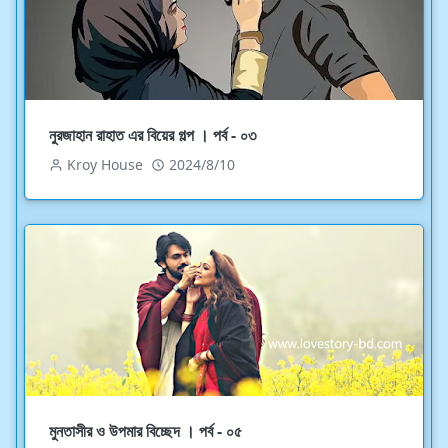
নুরজাহান রাহাত এর বিয়ের গল্প । পর্ব - ০৩
Kroy House
2024/8/10
মুনতাসীর ও উপমার বিচ্ছেদ । পর্ব - ০৫