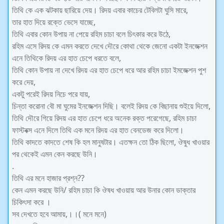
তিথি কে এক ঝটকায় ছারিয়ে দেয়। রিদয় এবার কাচের টেবিলটা ঘুসি মারে,
তার হাত দিয়ে রক্তে ভেসে যাচ্ছে,
তিথি এবার কোন উপায় না পেয়ে রহিম চাচা বলে চিৎকার করে উঠে,
রহিম এসে রিদয় কে এমন করতে দেখে দৌরে কোথা থেকে জেনো একটা ইনজেক্শন
এনে তিথিকে রিদয় এর হাত চেপে ধরতে বলে,
তিথি কোন উপায় না দেখে রিদয় এর হাত চেপে ধরে আর রহিম চাচা ইমজেক্শন পুশ
করে দেয়,
একটু পরেই রিদয় নিচে পরে যায়,
চিন্তা করোনা বৌ মা ঘুমের ইনজেক্শন দিছি। বলেই রিদয় কে বিছানায় শুইয়ে দিলো,
তিথি দৌরে গিয়ে রিদয় এর হাত চেপে ধরে অনেক রক্ত পরেগেছে, রহিম চাচা
ফাস্টবক্স এনে দিলে তিথি এক মনে রিদয় এর হাত বেনডেজ করে দিলো।
তিথি কাদতে কাদতে শেষ কি হল মানুষটার। এতক্ষন তো ঠিক ছিলো, ঔষুধ খাওয়ার
পর থেকেই এমন কেন করছে উনি।
.
তিথি এর মনে হাজার প্রশ্ন??
কেন এমন করছে উনি/ রহিম চাচা কি ঔষধ খাওয়ায় আর উনার কোন ডাক্তার
চিকিৎসা করে ।
সব দেখতে হবে আমায়,।।( মনে মনে)