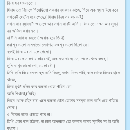
রিদয় সব সামলাতো।
সিয়াম তো বিদেশে গিয়েছিলো একবার ব্যাবসার কাজে, গিয়ে এক ম্যাম বিয়ে করে
ওখানেই সেটেল হয়ে গেছে,( সিয়াম রিদয় এর বড় ভাই)
ওখান কার ব্যাবসাটা ও দেখে আর এখান কারটা আমি। রিদয় তো এখন আর সুস্থ
নয় অফিস করার মত।
মা উনি অফিস করতো( অবাক হয়ে তিথি)
হ্যা খুব ভালো সামলাতো লেখাপড়ায়ও খুব ভালো ছিলো সে।
বলেই রিদয় এর মা চলে গেলো।
রিদয় এর কোন কথায় কান নেই, এক মনে খাচ্ছে সে, খেতে খেতে বলছে‌।
তুমি না খুব ভালো গো, ভালো বৌ।
তিথি হাসি দিয়ে বললো হুম আমি কিন্তু বকাও দিতে পারি, কাল থেকে নিজের হাতে
খাবেন,
রিদয় মুখটা মলিন করে বললো খেতে পারিনা তো!
আমি শিখাবো,(তিথি)
পিছন থেকে রহিম চাচা এসে বললো বৌমা তোমার সমস্যা হলে আমি ওরে খায়িয়ে
দেবো।
ও নিজের হাতে খাইতে পারে না।
তিথি এবার বলে উঠলো, না চাচা আপনাকে তো বললাম আমার স্বামীর সব টা আমি
বুঝবো।