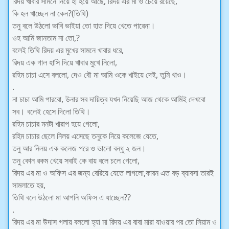
রিদয় খাবার সামনে নিয়ে হা হয়ে আছে, রিদয় এর মা ও চেয়ে রয়েছে,
কি হল খাচ্ছেন না কেন?(তিথি)
তনু বলে উঠলো ভাবি ভাইয়া তো হাত দিয়ে খেতে পারেনা।
ওহ আমি জানতাম না তো,?
বলেই তিথি রিদয় এর মুখের সামনে খাবার ধরে,
রিদয় এক গাল হাসি দিয়ে খাবার মুখে নিলো,
রহিম চাচা এসে বললো, দেও বৌ মা আমি ওকে খাইয়ে দেই, তুমি খাও।
.
না চাচা আমি পারবো, উনার সব দায়িত্ব যখন নিয়েছি আজ থেকে আমিই দেখবো
সব। বলেই হেসে দিলো তিথি।
রহিম চাচার মনটা খারাপ হয়ে গেলো,
রহিম চাচার ছেলে নিলয় এসেছে তনুকে নিয়ে কলেজে যেতে,
তনু আর নিলয় এক কলেজ পরে‌ ও ভালো বন্ধু ২ জন।
তনু কোন রকম খেয়ে সবাই কে বায় বলে চলে গেলো,
রিদয় এর মা ও অফিস এর জন্য বেরিয়ে যেতে লাগলো,কারন এত বড় ব্যাবসা তারই
সামলাতে হয়,
তিথি বলে উঠলো মা আপনি অফিস এ যাচ্ছেন??
.
রিদয় এর মা উদাস গলায় বললো হ্যা মা রিদয় এর বাবা মারা যাওয়ার পর তো সিয়াম ও