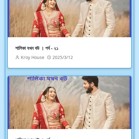
শালিকা যখন বউ । পর্ব - ২১
Kroy House
2025/3/12