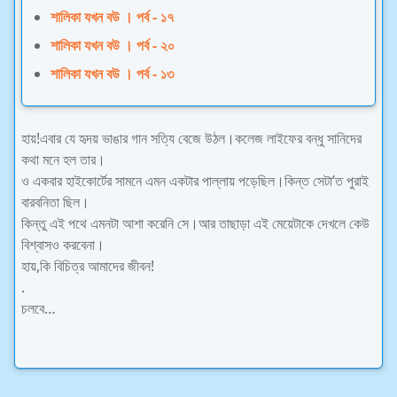
শালিকা যখন বউ । পর্ব - ১৭
শালিকা যখন বউ । পর্ব - ২০
শালিকা যখন বউ । পর্ব - ১৩
হায়!এবার যে হৃদয় ভাঙার গান সত্যি বেজে উঠল।কলেজ লাইফের বন্ধু সানিদের
কথা মনে হল তার।
ও একবার হাইকোর্টের সামনে এমন একটার পাল্লায় পড়েছিল।কিন্ত সেটা’ত পুরাই
বারবনিতা ছিল।
কিন্তু এই পথে এমনটা আশা করেনি সে।আর তাছাড়া এই মেয়েটাকে দেখলে কেউ
বিশ্বাসও করবেনা।
হায়,কি বিচিত্র আমাদের জীবন!
.
চলবে…