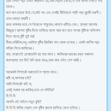
হঠাৎ বিশাল শব্দে একটা বজ্রপাত হয়,আর বিদ্যুৎ চমকে,সে এক ঝলক দেখতে পায়
তাকে।
মনে মনে চমকে উঠে সে,মাই গড এত দেখছি রীতিমতো শাড়ী পড়া সুন্দরী তরুণী।
চোখ জোড়া মায়াবী।
হৃদয় ভাঙ্গবার ভয়ে সে নিজেকে শামুকের খোলসে গুটিয়ে নেয়। হাল্কা আলোর
বিচ্ছুরণে ঝাপসা বৃষ্টির দিকে তাকিয়ে থাকে আর মনে মনে অপয়া বৃষ্টিকে অভিশাপ
দিতে থাকে,বৃষ্টি তুই মর!
নীরব চারিদিক,শুধু একটানা বৃষ্টির রিমঝিম গান বেজে চলেছে। একটা কাশির শব্দে
সম্বিৎ ফিরে জাকিরের।
ঘাড় ফেরাতেই চোখাচোখি হয় তার সাথে। জাকিরের হৃদয়ের রক্ত সঞ্চালন
বাধাগ্রস্ত হল কি? যদি হৃদয় ভাঙে,থাক বাবা এইত বেশ আছি।
.
আরেকটা সিগারেট ধরাবেন?সে প্রশ্ন করে।
জ্বী না,আপনার চাই?
আমি সিগারেট খাই না,
একটু অবাক হয় জাকির,তবে যে লাইটার?
হি হি হি
আপনি এই লাইনে নতুন বুঝি?
হি হি হি হাসির স্রোত যেন বৃষ্টির শব্দকে ছাপিয়ে যেতে চাইছে।