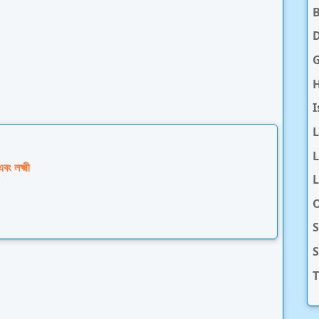
D
H
I
L
ং লক্ষ্মী
L
O
S
T