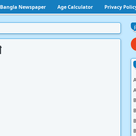
l Bangla Newspaper
Age Calculator
Privacy Polic
ি
A
A
B
B
B