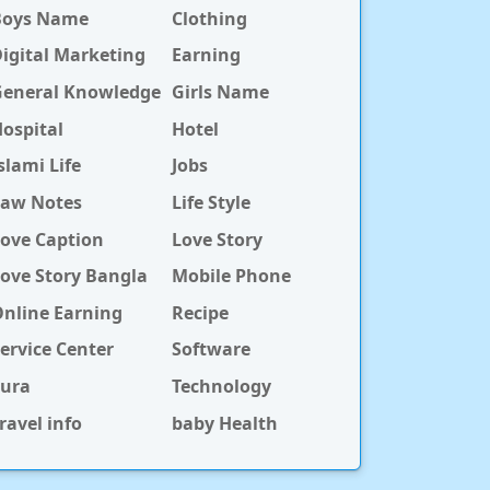
Boys Name
Clothing
igital Marketing
Earning
General Knowledge
Girls Name
ospital
Hotel
slami Life
Jobs
Law Notes
Life Style
ove Caption
Love Story
ove Story Bangla
Mobile Phone
nline Earning
Recipe
ervice Center
Software
Sura
Technology
ravel info
baby Health