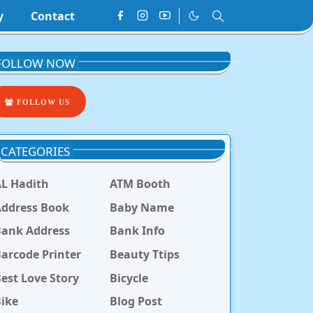
y
Contact
FOLLOW NOW
FOLLOW US
CATEGORIES
L Hadith
ATM Booth
ddress Book
Baby Name
Bank Address
Bank Info
arcode Printer
Beauty Ttips
est Love Story
Bicycle
ike
Blog Post