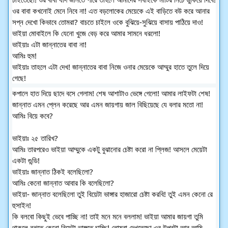
ওর বাবা কখনোই মেনে নিবে না! এত বড়লোকের মেয়েকে এই বাড়িতে বউ করে আনার
সপ্ন দেখো কিভাবে তোমরা? বাচতে চাইলে ওকে বুঝিয়ে-সুঝিয়ে বাসায় পাঠিয়ে দাও!
ভাইয়া মোবাইলে কি যেনো খুজে বেড় করে আমার সামনে ধরলো!
ভাইয়াঃ এটা জান্নাতের বাবা না!
আমিঃ হুম!
ভাইয়াঃ তাহলে এটা দেখ! জান্নাতের বাবা নিজে ওনার মেয়েকে আম্মুর হাতে তুলে দিয়ে
গেছে!
কপালে হাত দিয়ে ছাদে বসে গেলাম! শেষ আশাটাও ভেঙ্গে গেলো! আমার লাইফটা শেষ!
জান্নাত এমন প্লেন করেছে আর এমন জায়গায় জাল বিছিয়েছে যে বলার মতো না!
আমিঃ বিয়ে কবে?
ভাইয়াঃ ২৫ তারিখ?
আমিঃ তারপরেও ভাইয়া আম্মুকে একটু বুঝানোর চেষ্টা করো না প্লিজ! আসলে মেয়েটা
একটা গুন্ডি!
ভাইয়াঃ জান্নাত ঠিকই বলেছিলো?
আমিঃ কেনো জান্নাত আবার কি বলেছিলো?
ভাইয়া- জান্নাত বলেছিলো তুই বিয়েটা ভাঙ্গার হাজারো চেষ্টা করবি! তুই এমন কেনো রে
হুসাইন!
কি বলবো কিছুই ভেবে পাচ্ছি না! তাই মনে মনে বললাম! ভাইয়া আমার জায়গা তুমি
থাকলে বুঝতে কেনো বিয়েটা ভাঙ্গতে চাচ্ছি! তোমরা দেখতেছো ওর উপরটা আর আমি