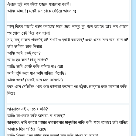
ঐখানে তুই আর বউমা দুজনে পড়ালেখা করবি?
আমিঃ আচ্ছা! (বলেই রুম থেকে বেড়িয়ে আসলাম)
আম্মু বিয়ের আগেই বউমা বলতেছে মানে মেয়ে আম্মুর খুব পছন্দ হয়েছে! তাই আর কোনো
পথ খোলা নেই বিয়ে করা ছাড়া!
নাহ কিছু ভাবতে পারতেছি না! মাথাটাও ব্যাথা করতেছে! এখন এসব নিয়ে ভাবা যাবে না!
তাই ভাবিকে ডাক দিলাম!
আমিঃ ভাবি একটু শুনো?
ভাবিঃ হুম বলো! কিছু লাগবে?
আমিঃ ভাবি একটি কফি বানিয়ে দাও তো!
ভাবিঃ তুমি রুমে যাও আমি বানিয়ে দিতেছি?
আমিঃ ওকে! (বলেই রুমে চলে আসলাম)
রুমে এসে মেডিসিন খেয়ে শুয়ে রইলাম! কতক্ষণ পর হঠ্যাৎ জান্নাত রুমে আসলো কফি
নিয়ে!
জান্নাতঃ এই নে তোর কফি?
আমিঃ আপনাকে কফি আনতে কে বলেছে?
জান্নাতঃ ভাবি বললো আমার ভালোবাসার মানুষটার নাকি কফি খাবে বলেছে! তাই বানিয়ে
আমাকে দিয়ে পাঠিয়ে দিয়েছে!
আমিঃ প্লিজ এসব নাটক বন্ধ করেন! আর কফি লাগবে না আমার!