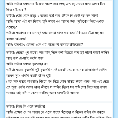
আমিঃ ভাইয়া তোমাদের কি মাথা খারাপ হয়ে গেছে এত বড় মেয়ের সাথে আমার বিয়ে
দিতে চাইতেছো?
ভাইয়াঃ তোর থেকে মাত্র ২ বছরের বড়! আর এটাকে কি কেউ বড় বলে নাকি!
আমিঃ আচ্ছা এটা বাদ দিলাম! তুমি জানো ওও আমার উপর প্রতিশোধ নিতে এখানে
এসেছে?
ভাইয়াঃ আমাদের সব বলেছে! তোর যাওয়া থেকে শুরু করে নির্বাচনের ঘটনা সহ সব
বলেছে আামদের!
আমিঃ তারপরেও তোমরা ওকে এই বাড়ির বউ বানাতে চাইতেছো?
ভাইয়াঃ মেয়েটা খুব ভালো! আর আম্মু নিজে কথা দিয়েছে আর তুই ভালো করেই জানিস
আম্মু কথা দেওয়াই কতটা পাকা!
আমিঃ ভাইয়া তোমরা বুঝতেছো না!
ভাইয়াঃ আমরা বুঝতেছি তুই বুঝতেছিস না! মেয়েটা তোকে অনেক ভালোবাসে! দেখিস
অনেক সুখে থাকবি সারাটা জীবন তুই!
(মনে মনে বলতে লাগলাম) পিছনে বাশ নিয়ে কোন সালায় ভালো থাকে! আর এই মেয়ে
তো পুরো একটা বাশের ঝাড়! জীবনে যা শান্তি ছিলো সব মাটি চাপা দিতে হবে! কারণ
ওনাদের যাই বলি না কেনো সবকিছু জবাব নেগেটিভই আসবে!
ভাইয়াঃ কিরে কি এতো ভাবছিস!
আমিঃ তোমরা যে ওর আবেগ কে এতো পাত্তা দিতেছো বা নিজের বাড়ির বউ বানাতে
চাইতেছো! ওর বাবা যদি জানতে পারে তাহলে আমাদের সবাইকে মাটির নিচে ডুকিয়ে দিবে!