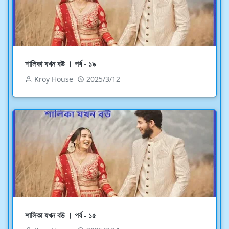
শালিকা যখন বউ । পর্ব - ১৯
Kroy House
2025/3/12
শালিকা যখন বউ । পর্ব - ১৫