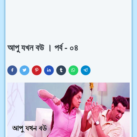
আপু যখন বউ । পর্ব - ০৪