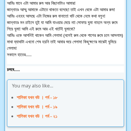
আমিঃ মানে এটা আমার রুম আর বিছানাটাও আমার!
জান্নাতঃ আম্মু আমাকে এটাতে থাকতে বলেছে! তাই এখন থেকে এটা আমার রুম!
আমিঃ এহহহ আসছে এটা নিজের রুম বানাতে! খাট থেকে নেমে কথা বলুন!
জান্নাতঃ মন চাইলে তুই যা আমি যাওয়ার মেয়ে না! সোফায় ঘুমা নাহলে অন্য রুমে
গিয়ে ঘুমা! আমি এই রুমে আর এই খাটেই ঘুমাবো?
আমিঃ ওকে আপনিই থাকেন আমি গেলাম! (বলেই রুম থেকে পাশের রুমে চলে আসলাম)
মাথা ব্যাথাটা এখনো শেষ হয়নি তাই আবার শুয়ে গেলাম! কিছুক্ষণের মাঝেই ঘুমিয়ে
গেলাম!
সকালে হাতের.....
চলবে.....
You may also like...
শালিকা যখন বউ । পর্ব - ১৮
শালিকা যখন বউ । পর্ব - ১৯
শালিকা যখন বউ । পর্ব - ২১