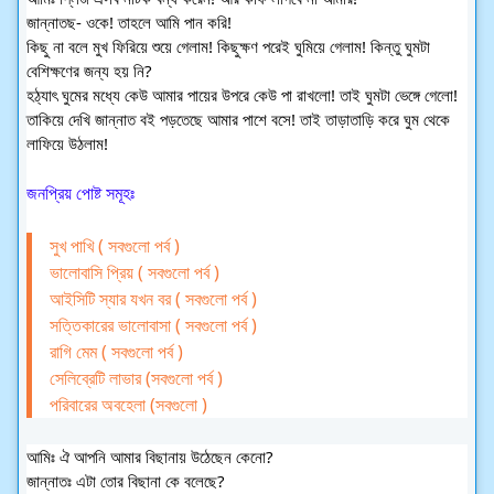
জান্নাতছ- ওকে! তাহলে আমি পান করি!
কিছু না বলে মুখ ফিরিয়ে শুয়ে গেলাম! কিছুক্ষণ পরেই ঘুমিয়ে গেলাম! কিন্তু ঘুমটা
বেশিক্ষণের জন্য হয় নি?
হঠ্যাৎ ঘুমের মধ্যে কেউ আমার পায়ের উপরে কেউ পা রাখলো! তাই ঘুমটা ভেঙ্গে গেলো!
তাকিয়ে দেখি জান্নাত বই পড়তেছে আমার পাশে বসে! তাই তাড়াতাড়ি করে ঘুম থেকে
লাফিয়ে উঠলাম!
জনপ্রিয় পোষ্ট সমূহঃ
সুখ পাখি ( সবগুলো পর্ব )
ভালোবাসি প্রিয় ( সবগুলো পর্ব )
আইসিটি স্যার যখন বর ( সবগুলো পর্ব )
সত্তিকারের ভালোবাসা ( সবগুলো পর্ব )
রাগি মেম ( সবগুলো পর্ব )
সেলিব্রেটি লাভার (সবগুলো পর্ব )
পরিবারের অবহেলা (সবগুলো )
আমিঃ ঐ আপনি আমার বিছানায় উঠেছেন কেনো?
জান্নাতঃ এটা তোর বিছানা কে বলেছে?