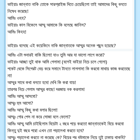
ভাইয়াঃ জান্নাত নাকি তোকে সারপ্রাইজ দিতে চেয়েছিলো তাই আমাদের কিছু বলতে
নিষেধ করেছে!
আমিঃ ওহহ?
ভাইয়াঃ কাল বিকেলে আম্মু আমাকে কি বলেছে জানিস?
আমিঃ কিহহ!
ভাইয়াঃ বলেছে এই কয়েকিনে নাকি জান্নাতকে আম্মুর অনেক পছন্দ হয়েছে?
আমিঃ এটা শুনারই বাকি ছিলো! যাও তুমি আর যা ভালো লাগে করো?
ভাইয়াঃ আচ্ছা তুই থাক আমি গেলাম! (বলেই ভাইয়া নিচে চলে গেলো)
পকেট থেকে সিগেরট বেড় করে সমানে টানতে লাগলাম! কি করবো মাথায় কাজ করতেছে
না!
আম্মুর সাথে কথা বলতে হবে! দেখি কি করা যায়!
তারপর নিচে গেলাম আম্মুর কাছে! দরজায় নক করলাম!
আমিঃ আম্মু আসবো?
আম্মুঃ হুম আসো?
আমিঃ আম্মু কিছু কথা বলার ছিলো!
আম্মুঃ গোর পেস না করে সোজা বলে ফেলো?
আমিঃ আম্মু আমি চাইছিলাম বিয়েটা ২ বছর পড়ে করতে! জান্নাতকেই বিয়ে করবো
কিন্তু দুই বছর পরে! এখন তো পড়ালেখা করতে হবে?
আম্মুঃ পড়ালেখা করতে না করেছে কে? বিয়ের পর বউমাকে নিয়ে তুই ঢাকায় থাকবি?