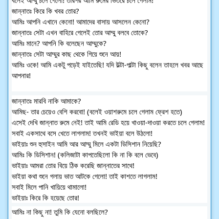
বলেই আম্মু চলে গেলো! তারপর আমি রুমের ভিতরে চলে গেলাম!
জান্নাতঃ কিরে কি খবর তোর?
আমিঃ আপনি এখানে কেনো! আমাদের বাসায় আসলেন কেনো?
জান্নাতঃ সেটা এখন বাহিরে গেলেই তোর আম্মু বলবে তোকে?
আমিঃ মানে? আপনি কি বলেছেন আম্মুকে?
জান্নাতঃ সেটা আম্মুর কাছ থেকে গিয়ে শুনে আয়!
আমিঃ ওকে! আমি একটু পড়েই যাইতেছি! যদি উল্টা-পাল্টা কিছু বলেন তাহলে খবর আছে
আপনার!
জান্নাতঃ মারবি নাকি আমাকে?
আমিছ- তার চেয়েও বেশি করবো! (বলেই ওয়াশরুমে চলে গেলাম ফ্রেশ হতে)
এসেই দেখি জান্নাত রুমে নেই! তাই আমি রেডি হয়ে খাওয়া-দাওয়া করতে চলে গেলাম!
সবাই একসাথে বসে খেতে লাগলাম! তখনই ভাইয়া বলে উঠলো!
ভাইয়াঃ শুন হুসাইন আমি আর আম্মু মিলে একটা ডিসিশান নিয়েছি?
আমিঃ কি ডিসিশান! (কলিজাটা কাপতেছিলো কি না কি বলে ভেবে)
ভাইয়াঃ আমরা তোর বিয়ে ঠিক করেছি জান্নাতের সাথে!
ভাইয়া কথা শুনে গলায় ভাত আটকে গেলো! তাই কাশতে লাগলাম!
সবাই মিলে পানি খায়িয়ে থামালো!
ভাইয়াঃ কিরে কি হয়েছে তোর!
আমিঃ না কিছু না! তুমি কি যেনো বলছিলে?