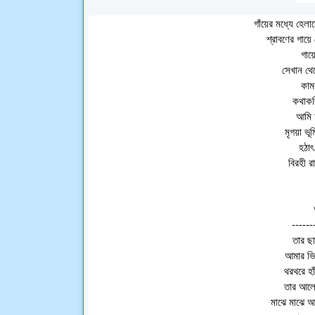
গাঁয়ের মধ্যে হেল
শ্রাবণের গায়ে
গায়
সেখান থেকে
কামর
কথাকলি
আমি চ
মৃগয়া ভূ
হঠাৎ
বিরহী র
------
তার ছ
আমার ভি
থরথরে হা
তার আলো
মাঝে মাঝে 