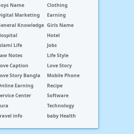
Boys Name
Clothing
igital Marketing
Earning
General Knowledge
Girls Name
ospital
Hotel
slami Life
Jobs
Law Notes
Life Style
ove Caption
Love Story
ove Story Bangla
Mobile Phone
nline Earning
Recipe
ervice Center
Software
Sura
Technology
ravel info
baby Health