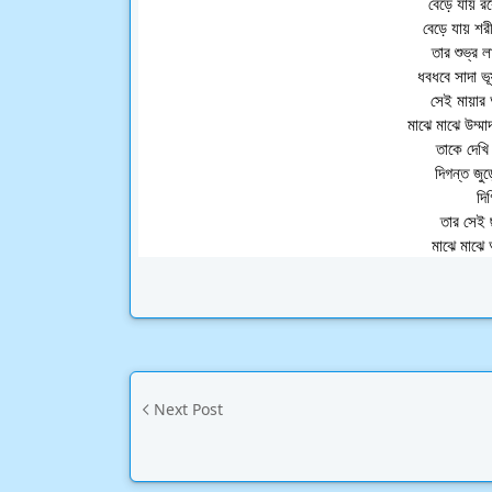
বেড়ে যায় রক
বেড়ে যায় শরীর
তার শুভ্র 
ধবধবে সাদা ভূ
সেই মায়ার আ
মাঝে মাঝে উম্ম
তাকে দেখি
দিগন্ত জুড়
দি
তার সেই 
মাঝে মাঝে
Next Post