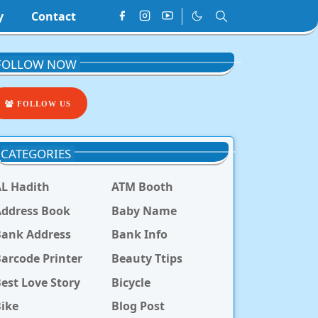
y
Contact
FOLLOW NOW
FOLLOW US
CATEGORIES
L Hadith
ATM Booth
ddress Book
Baby Name
Bank Address
Bank Info
arcode Printer
Beauty Ttips
est Love Story
Bicycle
ike
Blog Post