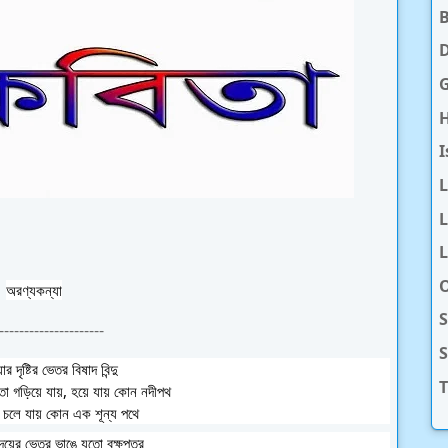
D
H
I
L
L
O
অরণ্যকন্যা
S
---------------------
 দৃষ্টির ভেতর বিষাদ বিন্দু
T
মতো
গড়িয়ে যায়, হয়ে যায় কোন নদীপথ
ঙে চলে যায়
কোন এক শূন্য পথে
ৃদয়ের ভেতর ভাঙে
যতো বৃক্ষপত্র