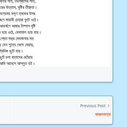
্তের গতি, নিঃশ্বাসের গতি,
ের উত্তাপ, দৃষ্টির তীক্ষ্ণতা।
লাবণ্যময় মসৃণ ত্বকের উপর
ষণে মায়াবী চেহারা ফুটে ওঠে।
কর্ষণে আমার নিষ্পাপ দৃষ্টি
াদ হয়ে ওঠে, বেসামাল হয়ে যায়।
 শ্বেত শুভ্র মেঘমালার মত
ে যেন শূন্যে ভেসে বেড়ায়,
গ্বিদিক ছুটে যায়।
ছুটে চলা বাতাসের ছোঁয়ায়
 আমি আবেগে আপ্লুত হই।
Previous Post
কাঞ্চনকন্যা