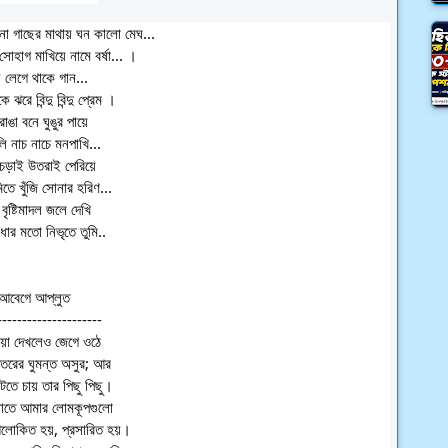
ানো গাছের মাথায় ঘন
কালো মেঘ...
 সোহাগ মাখিয়ে নামে বর্ষা... ।
ে লেগে থাকে গান...
 ঝরে বিন্দু বিন্দু প্রেম ।
াঙা বনে ঘুঙুর পায়ে
 নাচ নাচে মনপাখি...
ড়াই উতরাই পেরিয়ে
মিতে খুঁজি সোনার হরিণ...
 বৃষ্টিমাদল জলে দেখি
াধার মতো নিভৃতে তুমি..
আবেগে আপ্লুত
---------------------
ায়া দেখলেও জেগে ওঠে
তরের ঘুমন্ত অসুর; আর
ঁটতে চায় তার পিছু পিছু।
তে আমার লোমকূপগুলো
আলোকিত হয়, প্রসারিত হয়।