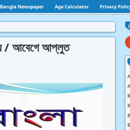
l Bangla Newspaper
Age Calculator
Privacy Polic
ায় / আবেগে আপ্লুত
A
A
B
B
B