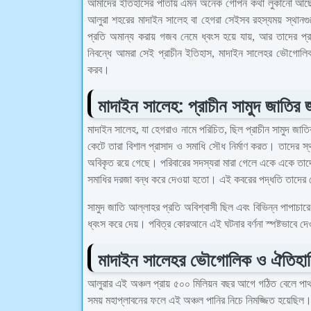
আমাদের ইতিহাসের পাতায় এমন অনেক গোপন কথা লুকানো আছে,
আলুরা শহরের মাদাইন সালেহ বা হেগরা সেইসব রহস্যময় স্থান
প্রতি অমান্য করায় গজব নেমে ধ্বংস হয়ে যায়, আর তাদের প্
নিবন্ধে আমরা সেই প্রাচীন ইতিহাস, মাদাইন সালেহর ভৌগোলিক ও স
করব।
মাদাইন সালেহ: প্রাচীন সামুদ জাতির
মাদাইন সালেহ, যা হেগরাও নামে পরিচিত, ছিল প্রাচীন সামুদ জাত
কেটে তারা বিশাল প্রাসাদ ও সমাধি সৌধ নির্মাণ করত। তাদের
অবিকৃত রয়ে গেছে। পরিবারের সদস্যরা মারা গেলে একে একে তাদে
সমাধির দরজা বন্ধ করে দেওয়া হতো। এই কবরের পদ্ধতি তাদের মে
সামুদ জাতি আল্লাহর প্রতি অবিশ্বাসী ছিল এবং বিভিন্ন পাপাচ
ধ্বংস করে দেয়। পবিত্র কোরআনে এই ঘটনার বর্ণনা স্পষ্টভাবে দে
মাদাইন সালেহর ভৌগোলিক ও ঐতিহাসি
আলুরার এই অঞ্চল প্রায় ৫০০ মিলিয়ন বছর আগে গঠিত বেলে পাথরে
সময় মহাপ্লাবনের ফলে এই অঞ্চল পানির নিচে নিমজ্জিত হয়েছিল