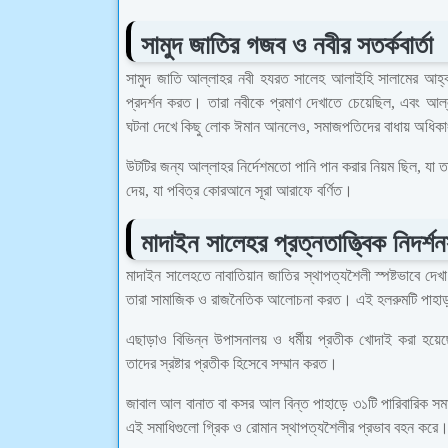
সামুদ জাতির গজব ও নবীর সতর্কবার্তা
সামুদ জাতি আল্লাহর নবী হযরত সালেহ আলাইহি সালামের আহ্বান
প্রদর্শন করত। তারা নবীকে প্রমাণ দেখাতে চেয়েছিল, এবং আ
ঘটনা দেখে কিছু লোক ঈমান আনলেও, সমাজপতিদের বাধায় অধিকাং
উটটির জন্য আল্লাহর নির্দেশমতো পানি পান করার নিয়ম ছিল, যা
দেয়, যা পবিত্র কোরআনে সূরা আরাফে বর্ণিত।
মাদাইন সালেহর প্রত্নতাত্ত্বিক নিদর্শ
মাদাইন সালেহতে নাবাতিয়ান জাতির স্থাপত্যশৈলী স্পষ্টভাবে দেখ
তারা সামাজিক ও রাজনৈতিক আলোচনা করত। এই হলরুমটি পাহাড় ক
এছাড়াও বিভিন্ন উপাসনালয় ও ধর্মীয় প্রতীক খোদাই করা হয়েছ
তাদের স্রষ্টার প্রতীক হিসেবে সম্মান করত।
জাবাল আল বানাত বা কসর আল বিন্ত পাহাড়ে ৩১টি পারিবারিক সমাধি
এই সমাধিগুলো গ্রিক ও রোমান স্থাপত্যশৈলীর প্রভাব বহন করে। 