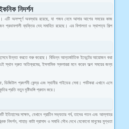
কনিক নিদর্শন
 এটি অসম্পূর্ণ অবস্থায় রয়েছে, যা গজব নেমে আসার আগের সময়ের কাজ
 প্রভাবশালী ব্যক্তির দেহ সমাহিত রয়েছে। এর বিশালতা ও স্থাপত্য শিল্প
িসেবে উন্নত করতে শুরু করেছে। বিভিন্ন আন্তর্জাতিক ইভেন্টের আয়োজন করা
ল এই স্থান দ্রুত অতিক্রমের, ইসলামিক স্কলাররা মনে করেন অল্প সময়ের জন্য
ে, ডিজিটাল প্রদর্শনী কেন্দ্র এবং স্থানীয় গাইডের সেবা। পর্যটকরা এখানে এসে
তির প্রতি নতুন দৃষ্টিভঙ্গি প্রদান করে।
একটি ইতিহাসের সাক্ষাৎ, যেখানে প্রাচীন সভ্যতার গর্ব, তাদের পতন এবং আল্লাহর
ত্বিক নিদর্শন, পাহাড় কাটা প্রাসাদ ও সমাধি সৌধ দেখে যেকোনো মানুষের মুগ্ধতা