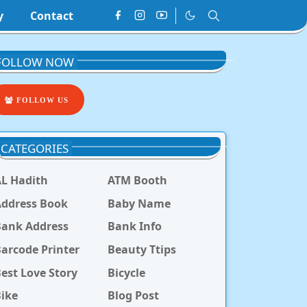
y
Contact
FOLLOW NOW
FOLLOW US
CATEGORIES
L Hadith
ATM Booth
ddress Book
Baby Name
Bank Address
Bank Info
arcode Printer
Beauty Ttips
est Love Story
Bicycle
ike
Blog Post