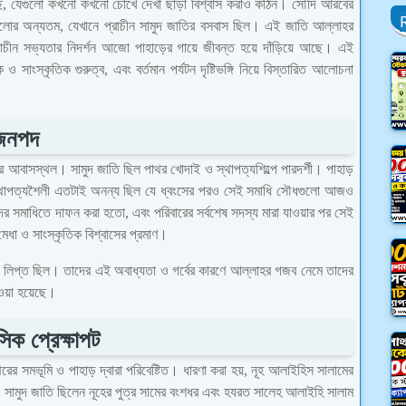
 যেগুলো কখনো কখনো চোখে দেখা ছাড়া বিশ্বাস করাও কঠিন। সৌদি আরবের
গুলোর অন্যতম, যেখানে প্রাচীন সামুদ জাতির বসবাস ছিল। এই জাতি আল্লাহর
রাচীন সভ্যতার নিদর্শন আজো পাহাড়ের গায়ে জীবন্ত হয়ে দাঁড়িয়ে আছে। এই
াংস্কৃতিক গুরুত্ব, এবং বর্তমান পর্যটন দৃষ্টিভঙ্গি নিয়ে বিস্তারিত আলোচনা
 জনপদ
ির আবাসস্থল। সামুদ জাতি ছিল পাথর খোদাই ও স্থাপত্যশিল্পে পারদর্শী। পাহাড়
 স্থাপত্যশৈলী এতটাই অনন্য ছিল যে ধ্বংসের পরও সেই সমাধি সৌধগুলো আজও
র সমাধিতে দাফন করা হতো, এবং পরিবারের সর্বশেষ সদস্য মারা যাওয়ার পর সেই
ধা ও সাংস্কৃতিক বিশ্বাসের প্রমাণ।
ারে লিপ্ত ছিল। তাদের এই অবাধ্যতা ও গর্বের কারণে আল্লাহর গজব নেমে তাদের
ওয়া হয়েছে।
ক প্রেক্ষাপট
র সমভূমি ও পাহাড় দ্বারা পরিবেষ্টিত। ধারণা করা হয়, নূহ আলাইহিস সালামের
। সামুদ জাতি ছিলেন নূহের পুত্র সামের বংশধর এবং হযরত সালেহ আলাইহি সালাম