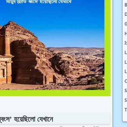
D
H
I
L
L
O
S
T
্বংস’ হয়েছিলো যেখানে