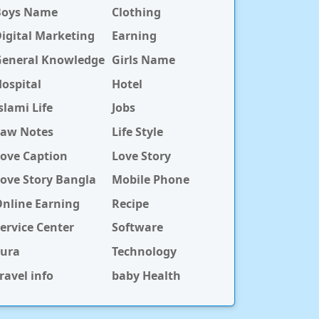
Boys Name
Clothing
igital Marketing
Earning
General Knowledge
Girls Name
ospital
Hotel
slami Life
Jobs
Law Notes
Life Style
ove Caption
Love Story
ove Story Bangla
Mobile Phone
nline Earning
Recipe
ervice Center
Software
Sura
Technology
ravel info
baby Health