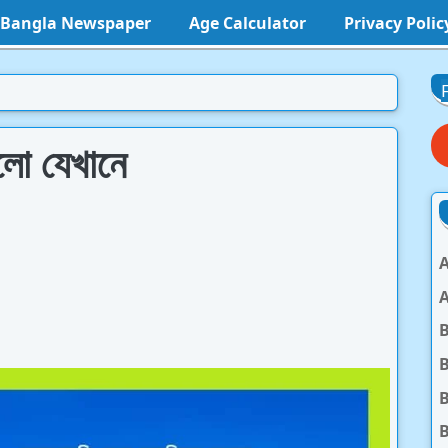
l Bangla Newspaper
Age Calculator
Privacy Polic
লো যেখানে
A
A
B
B
B